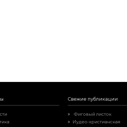
лы
Свежие публикации
сти
Фиговый листок
тика
Иудео-христианская