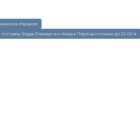
ризиса в Израиле
 отставку Эхуда Ольмерта и Амира Переца отложен до 20:00