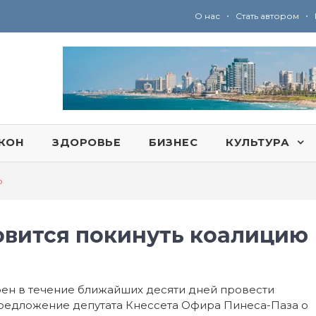
•
•
О нас
Стать автором
Ю
ридические услуги адвокатской коллегии «Эли Гервиц»: полное сопровождение на всех этапах
КОН
ЗДОРОВЬЕ
БИЗНЕС
КУЛЬТУРА
ю
товится покинуть коалицию
рен в течение ближайших десяти дней провести
предложение депутата Кнессета Офира Пинеса-Паза о