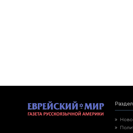
Разде
Ново
Поли