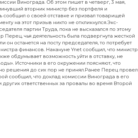
иссии Винограда. Об этом пишет в четверг, 3 мая,
 минувший вторник министр без портфеля и
ь сообщил о своей отставке и призвал товарищей
енту на этот призыв никто не откликнулся.Экс-
седателя партии Труда, пока не высказался по этому
 Перец, чья деятельность была подвергнута жесткой
ли он останется на посту председателя, то потребует
истра финансов. Накануне Ynet сообщил, что министр
же обдумывает возможность уйти в отставку, не
оды». Источники в его окружении поясняют, что
 но решения до сих пор не принял.Ранее Перец провел
орой сообщил, что доклад комиссии Винограда в его
и других ответственных за провалы во время Второй