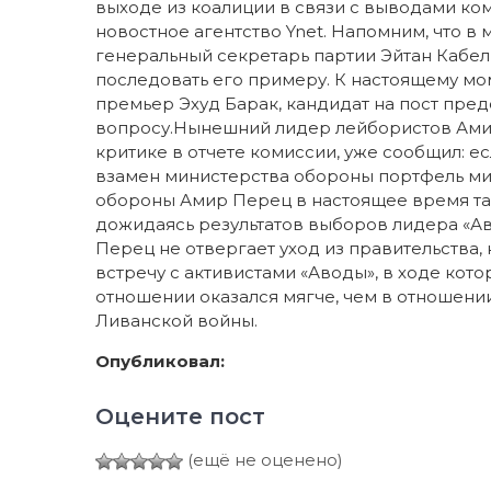
выходе из коалиции в связи с выводами ком
новостное агентство Ynet. Напомним, что в
генеральный секретарь партии Эйтан Кабел
последовать его примеру. К настоящему мом
премьер Эхуд Барак, кандидат на пост пред
вопросу.Нынешний лидер лейбористов Амир
критике в отчете комиссии, уже сообщил: ес
взамен министерства обороны портфель мин
обороны Амир Перец в настоящее время так
дожидаясь результатов выборов лидера «Ав
Перец не отвергает уход из правительства,
встречу с активистами «Аводы», в ходе кот
отношении оказался мягче, чем в отношени
Ливанской войны.
Опубликовал:
Оцените пост
(ещё не оценено)