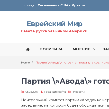
Trending :
Соглашение США с Ираном
Технология Революции в Иране
Еврейский Мир
От Ирана до Ливана и Газы
Газета русскоязычной Америки
ПОЛИТИКА
МНЕНИЕ
ЗА
Home
Партия \»Авода\» готовится покинуть коалици
Партия \»Авода\» го
05.03.2007
Редакция сайта
Новости
Центральный комитет партии «Авода» наме
заседание, на котором будет обсуждаться 