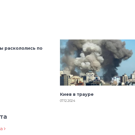
ы раскололись по
Киев в трауре
07.12.2024
та
ра