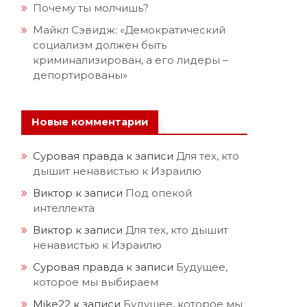
Почему ты молчишь?
Майкл Сэвидж: «Демократический
социализм должен быть
криминализирован, а его лидеры –
депортированы»
Новые комментарии
Суровая правда
к записи
Для тех, кто
дышит ненавистью к Израилю
Виктор
к записи
Под опекой
интеллекта
Виктор
к записи
Для тех, кто дышит
ненавистью к Израилю
Суровая правда
к записи
Будущее,
которое мы выбираем
Mike22
к записи
Будущее, которое мы