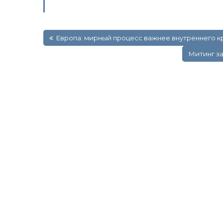
Навигация
Европа: мирный процесс важнее внутреннего к
по
записям
Митинг за