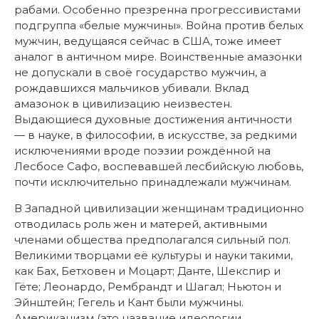
рабами. Особенно презренна прогрессивистами
подгруппа «белые мужчины». Война против белых
мужчин, ведущаяся сейчас в США, тоже имеет
аналог в античном мире. Воинственные амазонки
не допускали в своё государство мужчин, а
рождавшихся мальчиков убивали. Вклад
амазонок в цивилизацию неизвестен.
Выдающиеся духовные достижения античности
— в науке, в философии, в искусстве, за редкими
исключениями вроде поэзии рождённой на
Лесбосе Сафо, воспевавшей лесбийскую любовь,
почти исключительно принадлежали мужчинам.
В Западной цивилизации женщинам традиционно
отводилась роль жен и матерей, активными
членами общества предполагался сильный пол.
Великими творцами её культуры и науки такими,
как Бах, Бетховен и Моцарт; Данте, Шекспир и
Гёте; Леонардо, Рембрандт и Шагал; Ньютон и
Эйнштейн; Гегель и Кант были мужчины.
Американизм (это название идеологии