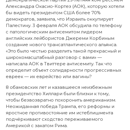
Александра Окасио-Кортез (АОК), которую хотели
бы видеть президентом США более 70%
демократов, заявила, что Израиль оккупирует
Палестину. 3 февраля АОК обсудила по телефону
с патологическим антисемитом лидером
английских лейбористов Джереми Корбиным
создание нового трансатлантического альянса.
«Это было честью разделить такой прекрасный и
широкомасштабный разговор с вами» —
написала АОК в Твиттере антисемиту. Так что
определит объект солидарности прогрессивных
евреек — их еврейство или вагины?
8 обамовских лет и казавшееся неизбежным
президентство Хиллари были близки к тому,
чтобы безвозвратно похоронить американизм.
Неожиданная победа Трампа, его реформы и
яростное противостояние им истеблишмента
подчёркивают сходство переживаемого
Америкой с закатом Рима.