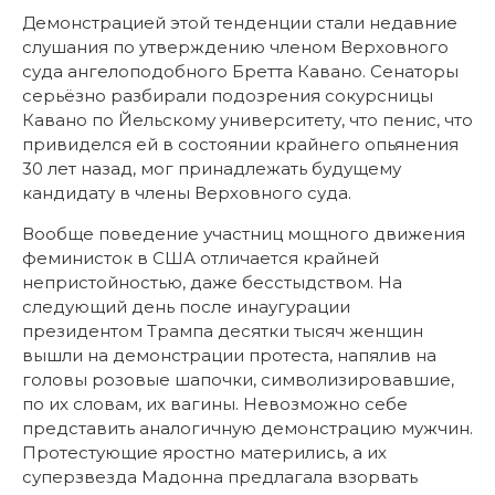
Демонстрацией этой тенденции стали недавние
слушания по утверждению членом Верховного
суда ангелоподобного Бретта Кавано. Сенаторы
серьёзно разбирали подозрения сокурсницы
Кавано по Йельскому университету, что пенис, что
привиделся ей в состоянии крайнего опьянения
30 лет назад, мог принадлежать будущему
кандидату в члены Верховного суда.
Вообще поведение участниц мощного движения
феминисток в США отличается крайней
непристойностью, даже бесстыдством. На
следующий день после инаугурации
президентом Трампа десятки тысяч женщин
вышли на демонстрации протеста, напялив на
головы розовые шапочки, символизировавшие,
по их словам, их вагины. Невозможно себе
представить аналогичную демонстрацию мужчин.
Протестующие яростно матерились, а их
суперзвезда Мадонна предлагала взорвать