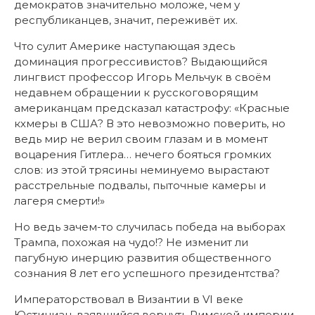
демократов значительно моложе, чем у
республиканцев, значит, переживёт их.
Что сулит Америке наступающая здесь
доминация прогрессивистов? Выдающийся
лингвист профессор Игорь Мельчук в своём
недавнем обращении к русскоговорящим
американцам предсказал катастрофу: «Красные
кхмеры в США? В это невозможно поверить, но
ведь мир не верил своим глазам и в момент
воцарения Гитлера… нечего бояться громких
слов: из этой трясины неминуемо вырастают
расстрельные подвалы, пыточные камеры и
лагеря смерти!»
Но ведь зачем-то случилась победа на выборах
Трампа, похожая на чудо!? Не изменит ли
пагубную инерцию развития общественного
сознания 8 лет его успешного президентства?
Императорствовал в Византии в VI веке
Юстиниан, взявшийся вернуть Римской империи