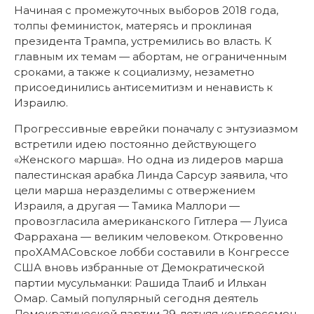
Начиная с промежуточных выборов 2018 года,
толпы феминисток, матерясь и проклиная
президента Трампа, устремились во власть. К
главным их темам — абортам, не ограниченным
сроками, а также к социализму, незаметно
присоединились антисемитизм и ненависть к
Израилю.
Прогрессивные еврейки поначалу с энтузиазмом
встретили идею постоянно действующего
«Женского марша». Но одна из лидеров марша
палестинская арабка Линда Сарсур заявила, что
цели марша неразделимы с отвержением
Израиля, а другая — Тамика Маллори —
провозгласила американского Гитлера — Луиса
Фаррахана — великим человеком. Откровенно
проХАМАСовское лобби составили в Конгрессе
США вновь избранные от Демократической
партии мусульманки: Рашида Тлаиб и Ильхан
Омар. Самый популярный сегодня деятель
Демократической партии 29-летняя конгрессмен