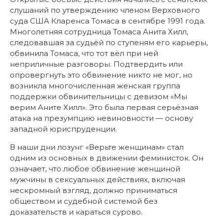
слушаний по утверждению членом Верховного
суда США Кларенса Томаса в сентябре 1991 года.
Многолетняя сотрудница Томаса Анита Хилл,
следовавшая за судьёй по ступеням его карьеры,
обвинила Томаса, что тот вёл при ней
неприличные разговоры. Подтвердить или
опровергнуть это обвинение никто не мог, но
возникла многочисленная женская группа
поддержки обвинительницы с девизом «Мы
верим Аните Хилл». Это была первая серьёзная
атака на презумпцию невиновности — основу
западной юриспруденции.
В наши дни лозунг «Верьте женщинам» стал
одним из основных в движении феминисток. Он
означает, что любое обвинение женщиной
мужчины в сексуальных действиях, включая
нескромный взгляд, должно приниматься
обществом и судебной системой без
доказательств и караться сурово.