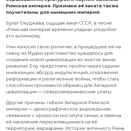
Римская империя. Признаки её заката также
поучительны для нынешних империй.
Булат Окуджава, ощущая закат СССР, в песне
«Римская империя времени упадка» уподобил
его античному.
Рим износил свою религию, а пришедшее ей на
смену из Иудеи христианство нуждалось для
создания новой цивилизации во многих веках
развития. Ему предстояло пройти через садизм
инквизиции, абсурд индульгенций, откровения
реформации и религиозные войны, чтобы стать
способным произвести образец для Западной
цивилизации — североамериканские штаты.
Другие причины гибели Западной Римской
империи — демографическое вырождение,
связанное с кризисом института семьи, и замена
её населения переселявшимися на её
территорию варварами. Историк античного Рима