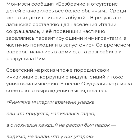
Моммзен сообщил: «Безбрачие и отсутствие
детей становилось всё более обычным… Среди
женатых дети считались обузой… В результате
латинская составляющая населения Италии
сокращалась, и её провинции частично
заселялись паразитирующими иммигрантами, а
частично приходили в запустение». Со временем
варвары нанялись в армию, а та разграбила и
разрушила Рим.
Советский марксизм тоже породил свои
инквизицию, коррупцию индульгенций и тоже
уничтожил империю. В песне Окуджавы картинка
советского вырождения выглядела так:
«Римляне империи времени упадка
ели что придется, напивались гадко,
а с похмелья каждый на рассол был падок —
видимо, не знали, что у них упадок».