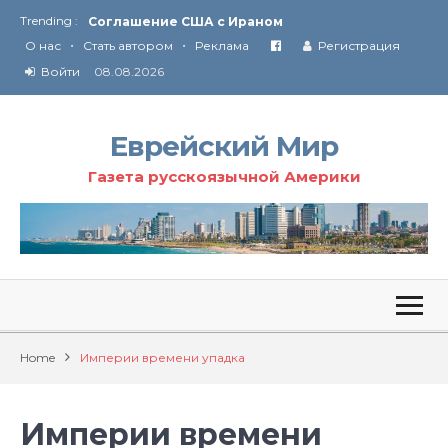
Trending :
Соглашение США с Ираном
•
•
Технология Революции в Иране
О нас
Стать автором
Реклама
Регистрация
Войти
08.08.2026
От Ирана до Ливана и Газы
Еврейский Мир
Газета русскоязычной Америки
Home
Империи времени упадка
Империи времени