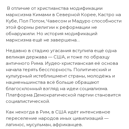
В отличие от христианства модификации
марксизма Кимами в Северной Корее, Кастро на
Кубе, Пол Потом, Чавесом и Мадуро способности
этой формы религии к реформации не
обнаружили. Но история модификаций
марксизма ещё не завершена…
Недавно в стадию угасания вступила ещё одна
великая держава — США, и тоже по образцу
античного Рима. Иудео-христианская её основа
начала терять бесспорность. Политический и
культурный истеблишмент страны, молодёжь и
нацменьшинства всё больше обращают
благосклонный взгляд на идеи социализма.
Платформа Демократической партии становится
социалистической.
Как некогда в Рим, в США идёт интенсивное
переселение народов иных цивилизаций —
латинос, мусульман, африканцев
.