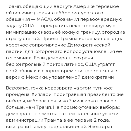
Трамп, обещающий вернуть Америке теряемое
ей величие (принята аббревиатура этого
обещания — MAGA), обозначил первоочередную
задачу США — прекратить неконтролируемую
иммиграцию сквозь её южную границу, огородив
страну стеной. Проект Трампа встречает сегодня
яростное сопротивление Демократической
партии, для которой это вопрос установления её
гегемонии. Если демократы сохранят
бесконтрольный приток латинос, США утратят
свой облик и в скором времени превратятся в
версию Мексики, управляемой демократами.
Вероятно, точка невозврата на этом пути уже
пройдена. Хиллари, проигравшая президентские
выборы, набрала почти на 3 миллиона голосов
больше, чем Трамп. На промежуточных выборах
демократы, несмотря на замечательные успехи
администрации Трампа в её первые 2 года,
выиграли Палату представителей. Электорат