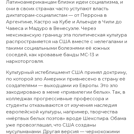
Латиноамериканцам близки идеи социализма, и
они в своих странах часто уступают власть
диктаторам-социалистам — от Перрона в
Аргентине, Кастро на Кубе и Альенде в Чили до
Чавеса и Мадуро в Венесуэле. Через
мексиканскую границу эта политическая культура
распространяется на США вместе с нелегалами и
такими социальными болезнями её южных
соседей, как кровавые банды МС-13 и
наркоторговля.
Культурный истеблишмент США принял доктрину,
по которой зло Америки привнесено в страну её
создателями — выходцами из Европы. Это зло
закодировано в меме «привилегии белых». Так, в
колледжах прогрессивные профессора и
студенты отказываются от изучения наследия
европейской культуры, например, творчества
«мёртвых белых поэтов» вроде Шекспира. Обама
уже провозглашал, что США созданы
мусульманами. Другая версия — чернокожими