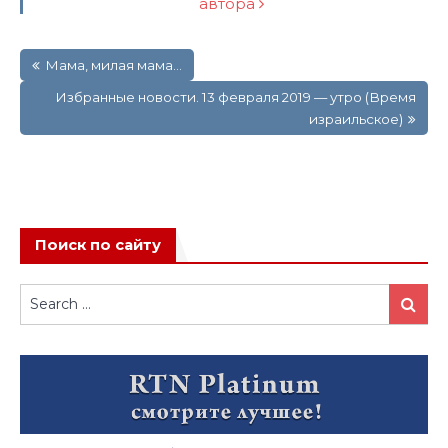
автора
Навигация
Мама, милая мама…
по
записям
Избранные новости. 13 февраля 2019 — утро (Время
израильское)
Поиск по сайту
Search
Search
for: