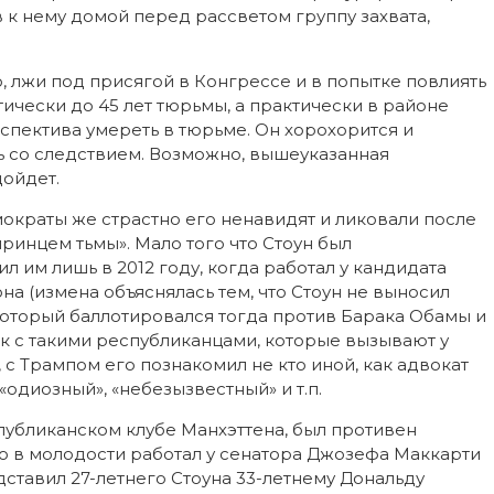
в к нему домой перед рассветом группу захвата,
, лжи под присягой в Конгрессе и в попытке повлиять
тически до 45 лет тюрьмы, а практически в районе
рспектива умереть в тюрьме. Он хорохорится и
ть со следствием. Возможно, вышеуказанная
дойдет.
емократы же страстно его ненавидят и ликовали после
принцем тьмы». Мало того что Стоун был
л им лишь в 2012 году, когда работал у кандидата
а (измена объяснялась тем, что Стоун не выносил
оторый баллотировался тогда против Барака Обамы и
зок с такими республиканцами, которые вызывают у
с Трампом его познакомил не кто иной, как адвокат
одиозный», «небезызвестный» и т.п.
спубликанском клубе Манхэттена, был противен
о в молодости работал у сенатора Джозефа Маккарти
едставил 27-летнего Стоуна 33-летнему Дональду