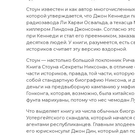
Стоун известен и как автор многочисленных
которой утверждается, что Джон Кеннеди п
радиозавода Ли Харви Освальда, а техасца 
киллером Линдона Джонсона». Согласно эт
при Кеннеди и стал его преемником, заказа
десятков людей. У книги, разумеется, есть
историков считает эту версию вздорной.
Стоун — настолько большой поклонник Ричар
Книга Стоуна «Секреты Никсона», в отличие 
части историков, правда, той части, котору
собой стандартную биографию Никсона, и да
деньги на предвыборную кампанию у мафии,
Гонконга, которая, возможно, была китайс
фунта марихуаны, потому что нес чемодан Л
Что выделяет книгу из числа обычных биогр
Уотергейтского скандала, который начался
агентами республиканцев. Главным злодеем 
его юрисконсульт Джон Дин, который дал по