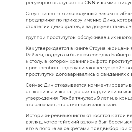
регулярно выступает по CNN и комментируе
Стоун пишет, что злополучный взлом штаб-
предпринят по приказу именно Дина, котор
стратегии демократов, а за документами, 
группой проституток, обслуживавших иного
Как утверждается в книге Стоуна, жрицам
Райкен, подруга и бывшая соседка Байнер п
к столу, в котором хранились фото проститу
приспособить подслушивающее устройство,
проститутки договаривались о свиданиях с 
Сейчас Дин отказывается комментировать вы
он женился и женат до сих пор, вчинили и
утверждения. Тяжба тянулась 9 лет и, в ко
это означает, что ответчики заплатили.
Историки-ревизионисты относятся к этой ве
взгляд, уотергейтский взлома был бессмысл
его в погоне за секретами предвыборной 