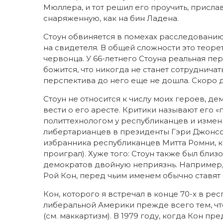
Мюллера, и тот решил его проучить, присла
снаряженную, как на бин Ладена.
Стоун обвиняется в помехах расследованию
на свидетеля. В общей сложности это теоре
червонца. У 66-летнего Стоуна реальная пе
божится, что никогда не станет сотруднича
перспектива до него еще не дошла. Скоро 
Стоун не относится к числу моих героев, д
вести о его аресте. Критики называют его «
политтехнологом у республиканцев и измени
либертарианцев в президенты Гэри Джонсон
избранника республиканцев Митта Ромни, к
проиграл). Хуже того: Стоун также был бли
демократов двойную неприязнь. Например, 
Рой Кон, перед чьим именем обычно ставят «
Кон, которого я встречал в конце 70-х в ре
либеральной Америки прежде всего тем, чт
(см. маккартизм). В 1979 году, когда Кон пр