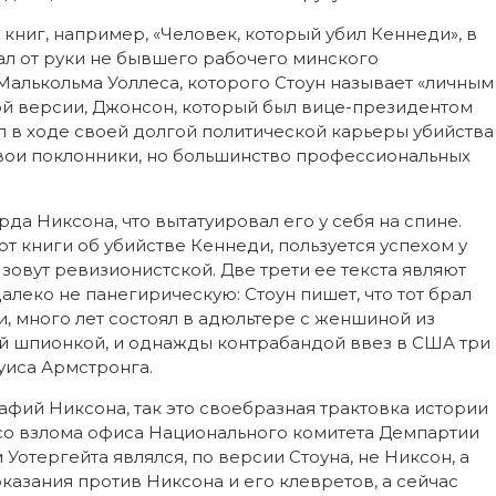
 книг, например, «Человек, который убил Кеннеди», в
ал от руки не бывшего рабочего минского
Малькольма Уоллеса, которого Стоун называет «личным
ой версии, Джонсон, который был вице-президентом
л в ходе своей долгой политической карьеры убийства
 свои поклонники, но большинство профессиональных
да Никсона, что вытатуировал его у себя на спине.
от книги об убийстве Кеннеди, пользуется успехом у
ю зовут ревизионистской. Две трети ее текста являют
леко не панегирическую: Стоун пишет, что тот брал
 много лет состоял в адюльтере с женшиной из
кой шпионкой, и однажды контрабандой ввез в США три
уиса Армстронга.
афий Никсона, так это своебразная трактовка истории
 со взлома офиса Национального комитета Демпартии
Уотергейта являлся, по версии Стоуна, не Никсон, а
казания против Никсона и его клевретов, а сейчас