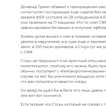
Дональд Трамп объявит о прекращении шатда
сотни тысяч госслужащих еще сидели без з
захвата ФБР состояла из 29 сотрудников в 
они приехали на 17 машинах. Кто-то слил C
зафиксировали бегавших в полутьме эфбээ
Хозяин дома вышел к ним в пижаме, оставив 
увезли в наручниках, а в суде еще и заковал
залог в 250 тысяч долларов, и Стоун тут же
с CNN.
Стоун не террорист и не крестный отец как
политтехнолог, поэтому его можно было пр
обычно поступают с «беловоротничковыми» 
случае он мог бы уничтожить вещдоки, хотя 
сто раз попытаться замести следы.
Он вряд ли ушел бы в бега: его лицо давно 
или вот-вот кончится.
Есть теория, что Стоун, который не слезал 