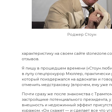
Роджер Стоун
характеристику на своем сайте stonezone.c
отзывов.
Я пишу в прошедшем времени («Стоун любил»
в лупу спецпрокурор Мюллер, практически 
который поиздержался на адвокатах и говор
отменить медстраховку (впрочем, ему уже 
Почти сразу же после знакомства с Трампом,
застройщике потенциального президента, у 
внешность и недюжинный эффект присутств
куражом. «Он скажет — и сделает все что уг