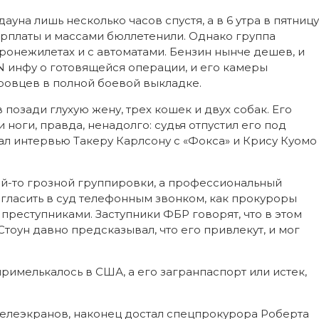
уна лишь несколько часов спустя, а в 6 утра в пятницу
арплаты и массами бюллетенили. Однако группа
бронежилетах и с автоматами. Бензин нынче дешев, и
NN инфу о готовящейся операции, и его камеры
ровцев в полной боевой выкладке.
позади глухую жену, трех кошек и двух собак. Его
и ноги, правда, ненадолго: судья отпустил его под
 дал интервью Такеру Карлсону с «Фокса» и Крису Куомо
ой-то грозной группировки, а профессиональный
игласить в суд телефонным звонком, как прокуроры
преступниками. Заступники ФБР говорят, что в этом
Стоун давно предсказывал, что его привлекут, и мог
примелькалось в США, а его загранпаспорт или истек,
с телеэкранов, наконец достал спецпрокурора Роберта