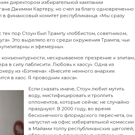
ским директором избирательной кампании
гана Джимми Картеру, но счел за благо одновременно
л в финансовый комитет республиканца. «Мы сразу
с тех пор Стоун был Трампу «лоббистом, советником,
руга». Это выделяло его среди окружения Трампа, чьи
 «утилитарны и эфемерны».
я конъюнктурности, нескрываемое презрение к элитам,
а в силу паблисити. Любовь к хаосу». Одна из
керу из «Бэтмена»: «Внесите немного анархии.
тся в хаос. Я проводник хаоса».
Если сказать иначе, Стоун любил мутить
воду, мистифицировать и троллить
оппонентов, которые сейчас не случайно
празднуют. В 2000 году, во время
бесконечного флоридского пересчета, он
напустил на офис избирательной комиссии
в Майами толпу республиканских щеголей,