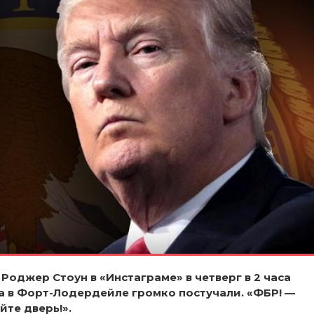
Роджер Стоун в «Инстаграме» в четверг в 2 часа
ма в Форт-Лодердейле громко постучали. «ФБР! —
йте дверь!».