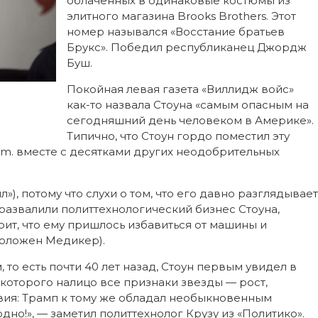
облаченных в одинаковые костюмы из
элитного магазина Brooks Brothers. Этот
номер назывался «Восстание братьев
Брукс». Победил республиканец Джордж
Буш.
Покойная левая газета «Виллидж войс»
как-то назвала Стоуна «самым опасным на
сегодняшний день человеком в Америке».
Типично, что Стоун гордо поместил эту
om. вместе с десятками других неодобрительных
), потому что слухи о том, что его давно разглядывает
развалили политтехнологический бизнес Стоуна,
ит, что ему пришлось избавиться от машины и
положен Медикер).
 то есть почти 40 лет назад, Стоун первым увидел в
которого налицо все признаки звезды — рост,
ия: Трамп к тому же обладал необыкновенным
одно!», — заметил политтехнолог Крузу из «Политико».