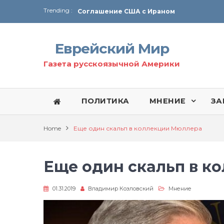
Trending :
Соглашение США с Ираном
Технология Революции в Иране
Еврейский Мир
От Ирана до Ливана и Газы
Газета русскоязычной Америки
ПОЛИТИКА
МНЕНИЕ
ЗА
Home
Еще один скальп в коллекции Мюллера
Еще один скальп в к
01.31.2019
Владимир Козловский
Мнение