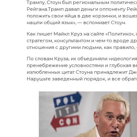
Трампу, Стоун был региональным политиче
Рейгана.Трамп давал деньги оппоненту Рей
положить свои яйца в две корзинки, и воше
нашли общий язык», — вспомиает Стоун.
Как пишет Майкл Круз на сайте «Политико», 
стратегом, консультантом и чем-то вроде д
отношения с другими людьми, как правило,
По словам Круза, их объединяли «идеологи
пренебрежение условностями и глубокая вер
излюбленных цитат Стоуна принадлежит Джо
Нарушьте заведенный порядок, и все обрати