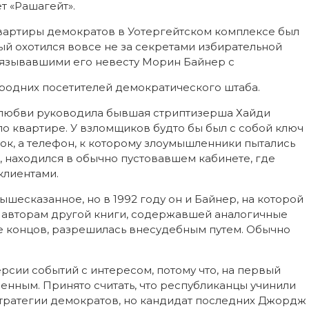
т «Рашагейт».
квартиры демократов в Уотергейтском комплексе был
ый охотился вовсе не за секретами избирательной
связывавшими его невесту Морин Байнер с
родних посетителей демократического штаба.
и любви руководила бывшая стриптизерша Хайди
о квартире. У взломщиков будто бы был с собой ключ
ток, а телефон, к которому злоумышленники пытались
 находился в обычно пустовавшем кабинете, где
клиентами.
шесказанное, но в 1992 году он и Байнер, на которой
ск авторам другой книги, содержавшей аналогичные
нце концов, разрешилась внесудебным путем. Обычно
рсии событий с интересом, потому что, на первый
енным. Принято считать, что республиканцы учинили
стратегии демократов, но кандидат последних Джордж