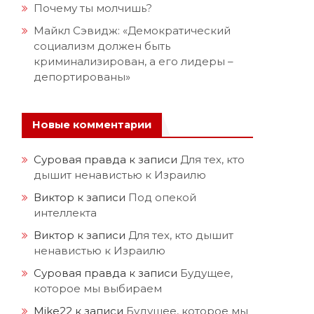
Почему ты молчишь?
Майкл Сэвидж: «Демократический
социализм должен быть
криминализирован, а его лидеры –
депортированы»
Новые комментарии
Суровая правда
к записи
Для тех, кто
дышит ненавистью к Израилю
Виктор
к записи
Под опекой
интеллекта
Виктор
к записи
Для тех, кто дышит
ненавистью к Израилю
Суровая правда
к записи
Будущее,
которое мы выбираем
Mike22
к записи
Будущее, которое мы