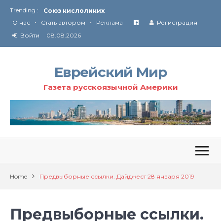
Trending :
Соглашение США с Ираном
•
•
Технология Революции в Иране
О нас
Стать автором
Реклама
Регистрация
Войти
08.08.2026
От Ирана до Ливана и Газы
Еврейский Мир
Газета русскоязычной Америки
Home
Предвыборные ссылки. Дайджест 28 января 2019
Предвыборные ссылки.