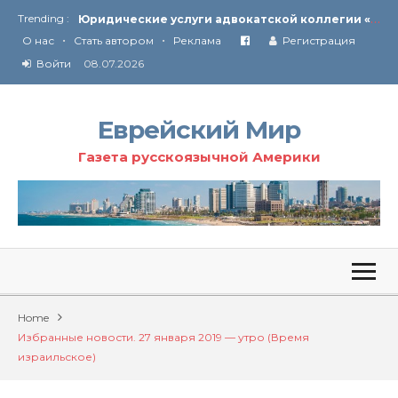
Ю
ридические услуги адвокатской коллегии «Эли Гервиц»: полное сопровождение на всех этапах
Trending :
•
•
От Ирана до Ливана и Газы
О нас
Стать автором
Реклама
Регистрация
Войти
08.07.2026
Еврейский Мир
Газета русскоязычной Америки
Home
Избранные новости. 27 января 2019 — утро (Время
израильское)