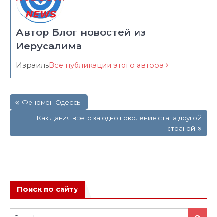
Автор Блог новостей из
Иерусалима
Израиль
Все публикации этого автора
Навигация
Феномен Одессы
по
записям
Как Дания всего за одно поколение стала другой
страной
Поиск по сайту
Search
Search