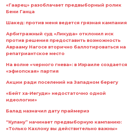
«Гаарец» разоблачает предвыборный ролик
Бени Ганца
Шакед: против меня ведется грязная кампания
Арбитражный суд «Ликуда» отклонил иск
против решения предоставить возможность
Аврааму Нагосе вторично баллотироваться на
репатриантское место
На волне «черного гнева»: в Израиле создается
«эфиопская» партия
Акции ради поселений на Западном берегу
«Бейт ха-Иегуди» недостаточно одной
идеологии»
Балад назначил дату праймериз
“Кулану” начинает предвыборную кампанию:
«Только Кахлону вы действительно важны»