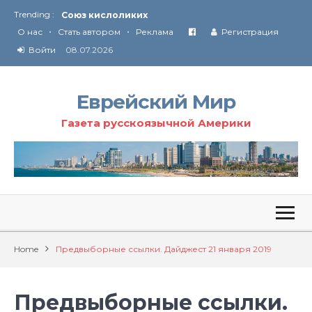
Союз кислоликих
Trending :
Соглашение США с Ираном
•
•
О нас
Стать автором
Реклама
Регистрация
Технология Революции в Иране
Войти
08.07.2026
От Ирана до Ливана и Газы
Еврейский Мир
Газета русскоязычной Америки
Home
Предвыборные ссылки. Дайджест 21 января 2019
Предвыборные ссылки.