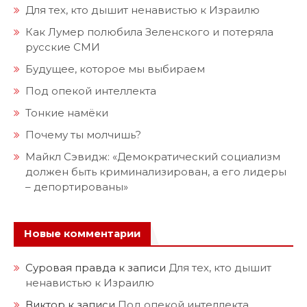
Для тех, кто дышит ненавистью к Израилю
Как Лумер полюбила Зеленского и потеряла
русские СМИ
Будущее, которое мы выбираем
Под опекой интеллекта
Тонкие намёки
Почему ты молчишь?
Майкл Сэвидж: «Демократический социализм
должен быть криминализирован, а его лидеры
– депортированы»
Новые комментарии
Суровая правда
к записи
Для тех, кто дышит
ненавистью к Израилю
Виктор
к записи
Под опекой интеллекта