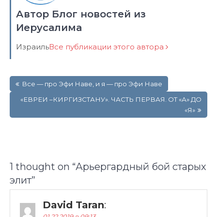
Автор Блог новостей из
Иерусалима
Израиль
Все публикации этого автора
Навигация
Все — про Эфи Наве, и я — про Эфи Наве
по
записям
«ЕВРЕИ –КИРГИЗСТАНУ». ЧАСТЬ ПЕРВАЯ. ОТ «А» ДО
«Я»
1 thought on “
Арьергардный бой старых
элит
”
David Taran
:
01.22.2019 в 09:13