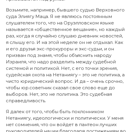
Возьмите, например, бывшего судью Верховного
суда Элиягу Маца. Я не являюсь постоянным
слушателем того, что на Oруэлловском языке
называется «общественное вещание», но каждый
раз, когда я случайно слушаю дневник новостей,
я слышу его. И на этой неделе он не отдыхал. Как
и его друзья экс-прокуроры и экс-судьи, и он
призван под знамя, чтобы объяснить народу
Израиля, что надо разделить между судебной
системой и политикой. Нет, с его точки зрения,
судейская охота на Нетаниягу – это не политика, а
чисто юридический вопрос. И да – очень срочно,
чтобы юр.советник сказал свое слово еще до
выборов. Нет, это не политика. Это судебная
справедливость.
Я далек от того, чтобы быть поклонником
Нетаниягу, идеологически и политически. У меня
нет сомнения, что он войдет в пантеон лучших
руководителей нации благодаря достижениям во