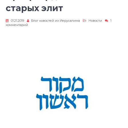
старых элит
01.21.2019
Блог новостей из Иерусалима
Новости
1
к
комментарий
записи
Арьергардный
бой
старых
элит