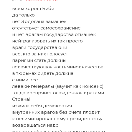
всем хорош Биби
да только
нет Эрдогана замашек
отсутствует самосохранение
и нет врагам государства отмашек
нейтрализовать их так просто —
враги государства они
все, кто за них голосует —
париями стать должны
левачествующая часть чиновничества
в тюрьмах сидеть должна
с ними все
леваки-генералы (звучит как нонсенс)
тогда воспрянет осажденная врагами
Страна!
изжила себя демократия
внутренних врагов без счета плодит
к нелимитированному президентству
возвращаться надо:
монарх себе и своей стране не вредит