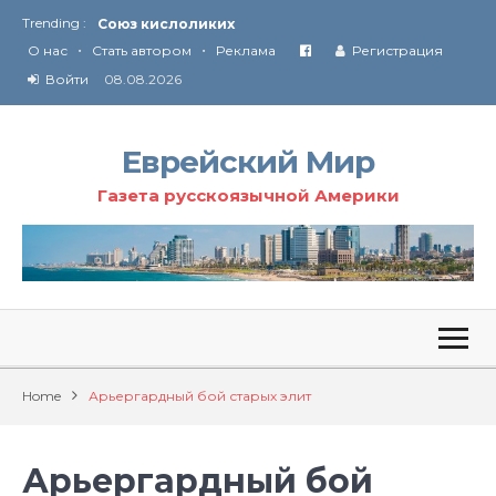
Trending :
Соглашение США с Ираном
•
•
Технология Революции в Иране
О нас
Стать автором
Реклама
Регистрация
Войти
08.08.2026
От Ирана до Ливана и Газы
Еврейский Мир
Газета русскоязычной Америки
Home
Арьергардный бой старых элит
Арьергардный бой