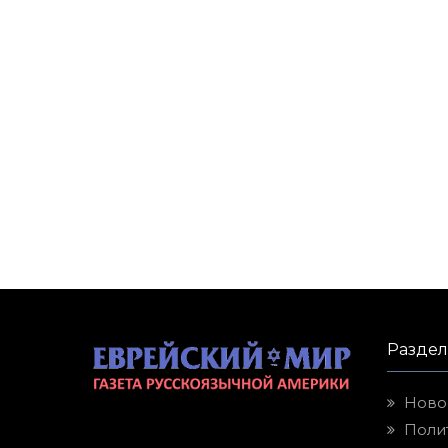
Разде
Ново
Поли