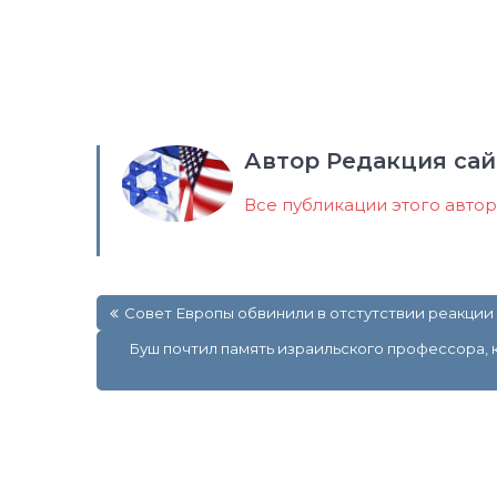
Автор Редакция сай
Все публикации этого авто
Навигация
Совет Европы обвинили в отстутствии реакции
по
записям
Буш почтил память израильского профессора, 