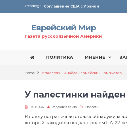
Trending :
Соглашение США с Ираном
Технология Революции в Иране
Еврейский Мир
От Ирана до Ливана и Газы
Газета русскоязычной Америки
ПОЛИТИКА
МНЕНИЕ
ЗА
Home
У палестинки найден армейский компьютер
У палестинки найден
04.18.2007
Редакция сайта
Новости
В среду пограничная стража обнаружила ар
который находится под контролем ПА. 22-л