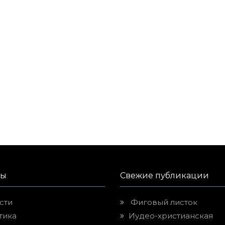
лы
Свежие публикации
сти
Фиговый листок
тика
Иудео-христианская