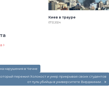
Киев в трауре
07.12.2024
та
ра
 на нарушения в Чечне
который пережил Холокост и умер прикрывая своих студентов
от пуль убийцы в университете Вирджинии. .