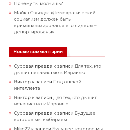
Почему ты молчишь?
Майкл Сэвидж: «Демократический
социализм должен быть
криминализирован, а его лидеры –
депортированы»
Новые комментарии
Суровая правда
к записи
Для тех, кто
дышит ненавистью к Израилю
Виктор
к записи
Под опекой
интеллекта
Виктор
к записи
Для тех, кто дышит
ненавистью к Израилю
Суровая правда
к записи
Будущее,
которое мы выбираем
Mike22
к записи
Будущее, которое мы