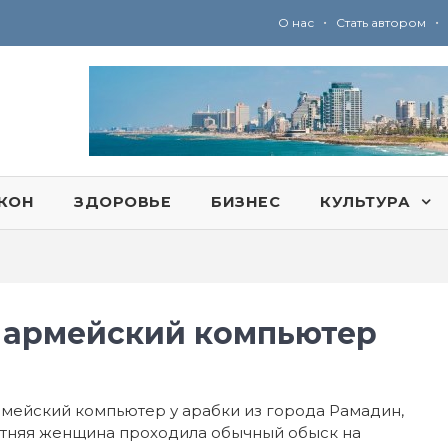
•
•
О нас
Стать автором
Ю
ридические услуги адвокатской коллегии «Эли Гервиц»: полное сопровождение на всех этапах
КОН
ЗДОРОВЬЕ
БИЗНЕС
КУЛЬТУРА
 армейский компьютер
мейский компьютер у арабки из города Рамадин,
етняя женщина проходила обычный обыск на