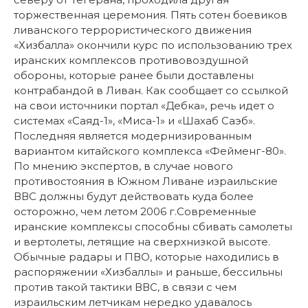
торжественная церемония. Пять сотен боевиков
ливанского террористического движения
«Хизбалла» окончили курс по использованию трех
иранских комплексов противовоздушной
обороны, которые ранее были доставлены
контрабандой в Ливан. Как сообщает со ссылкой
на свои источники портал «Дебка», речь идет о
системах «Саяд-1», «Миса-1» и «Шахаб Саэб».
Последняя является модернизированным
вариантом китайского комплекса «Фейменг-80».
По мнению экспертов, в случае нового
противостояния в Южном Ливане израильские
ВВС должны будут действовать куда более
осторожно, чем летом 2006 г.Современные
иранские комплексы способны сбивать самолеты
и вертолеты, летящие на сверхнизкой высоте.
Обычные радары и ПВО, которые находились в
распоряжении «Хизбаллы» и раньше, бессильны
против такой тактики ВВС, в связи с чем
израильским летчикам нередко удавалось