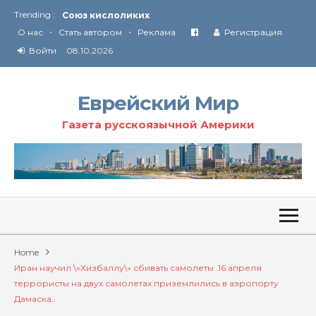
Союз кислоликих
Trending :
•
•
Соглашение США с Ираном
О нас
Стать автором
Реклама
Регистрация
Технология Революции в Иране
Войти
08.10.2026
От Ирана до Ливана и Газы
Еврейский Мир
Газета русскоязычной Америки
Home
Иран научил \»Хизбаллу\» сбивать самолеты .16 апреля
террористы на двух самолетах приземлились в аэропорту
Дамаска..