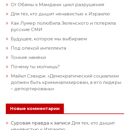
От Обамы к Мамдани: цикл разрушения
Для тех, кто дышит ненавистью к Израилю
Как Лумер полюбила Зеленского и потеряла
русские СМИ
Будущее, которое мы выбираем
Под опекой интеллекта
Тонкие намёки
Почему ты молчишь?
Майкл Сэвидж: «Демократический социализм
должен быть криминализирован, а его лидеры
– депортированы»
Новые комментарии
Суровая правда
к записи
Для тех, кто дышит
ненавистью к Израилю