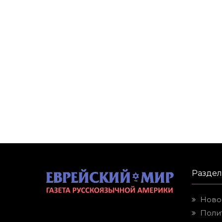
Разде
Ново
Поли