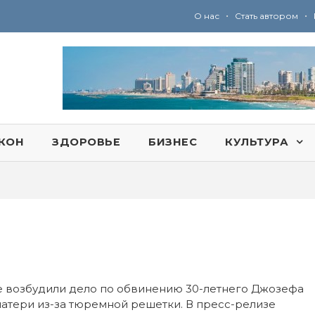
•
•
О нас
Стать автором
Ю
ридические услуги адвокатской коллегии «Эли Гервиц»: полное сопровождение на всех этапах
КОН
ЗДОРОВЬЕ
БИЗНЕС
КУЛЬТУРА
е возбудили дело по обвинению 30-летнего Джозефа
матери из-за тюремной решетки. В пресс-релизе