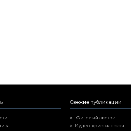
лы
Свежие публикации
сти
Фиговый листок
тика
Иудео-христианская