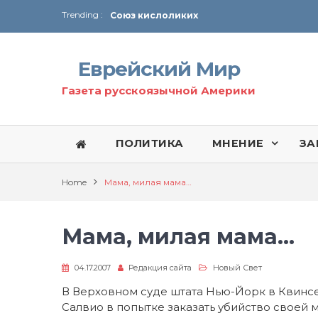
Trending :
Соглашение США с Ираном
Технология Революции в Иране
Еврейский Мир
От Ирана до Ливана и Газы
Газета русскоязычной Америки
ПОЛИТИКА
МНЕНИЕ
ЗА
Home
Мама, милая мама…
Мама, милая мама…
04.17.2007
Редакция сайта
Новый Свет
В Верховном суде штата Нью-Йорк в Квинс
Салвио в попытке заказать убийство своей 