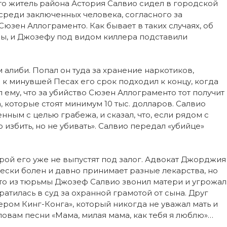
то житель района Астория Салвио сидел в городской
среди заключенных человека, согласного за
юзен Аллограменто. Как бывает в таких случаях, об
ьмы, и Джозефу под видом киллера подставили
либи. Попал он туда за хранение наркотиков,
 к минувшей Песах его срок подходил к концу, когда
 ему, что за убийство Сюзен Аллограменто тот получит
, которые стоят минимум 10 тыс. долларов. Салвио
ным с целью грабежа, и сказал, что, если рядом с
избить, но не убивать». Салвио передал «убийце»
орой его уже не выпустят под залог. Адвокат Джорджия
ически болен и давно принимает разные лекарства, но
 что из тюрьмы Джозеф Салвио звонил матери и угрожал
атилась в суд за охранной грамотой от сына. Друг
ром Кинг-Конга», который никогда не уважал мать и
словам песни «Мама, милая мама, как тебя я люблю»…