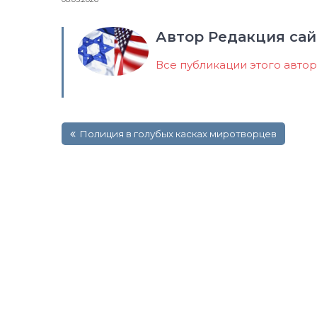
Автор Редакция сай
Все публикации этого авто
Навигация
Полиция в голубых касках миротворцев
по
записям