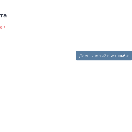
та
ра
Даешь новый вьетнам!