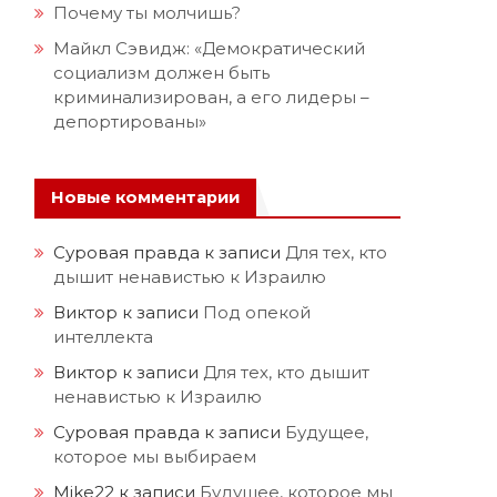
Почему ты молчишь?
Майкл Сэвидж: «Демократический
социализм должен быть
криминализирован, а его лидеры –
депортированы»
Новые комментарии
Суровая правда
к записи
Для тех, кто
дышит ненавистью к Израилю
Виктор
к записи
Под опекой
интеллекта
Виктор
к записи
Для тех, кто дышит
ненавистью к Израилю
Суровая правда
к записи
Будущее,
которое мы выбираем
Mike22
к записи
Будущее, которое мы