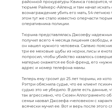
районной прокуратуры Квинса говорится, ч
тюрьме Райкерс-Айленд и там начал искать 
вознаграждение убить его мать, 54-летнюю С
этом тут же стало известно оперчасти тюр
оперативника полиции.
Тюрьма представлялась Джозефу надежным а
получил всего 4 месяца лишения свободы, и
он нашел нужного человека. Салвио пояснил
три ее меховые шубы из норки, лисы и енота
попросил, чтобы убийство казалось совершен
матерью окажется ее бой-френд, его «нужно 
адрес и номер телефона мамы.
Теперь ему грозит до 25 лет тюрьмы, из кот
Рэттри обяснила судье, что ее клиент псих
судью это не убедило. В деле есть данные,
так агрессивно, что Сюзен Аллограменто обр
семьи назвал Джозефа «человеком с характе
всячески мучил ее. Вот и верь после этого 