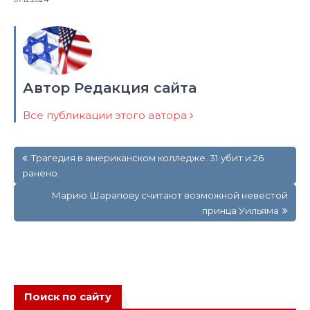
Автор Редакция сайта
Все публикации этого автора
Навигация
Трагедия в американском колледже. 31 убит и 26
по
ранено.
записям
Марию Шарапову считают возможной невестой
принца Уильяма
Поиск по сайту