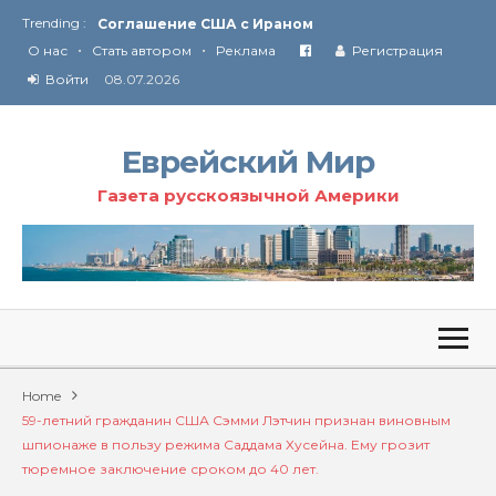
Trending :
Соглашение США с Ираном
•
•
Технология Революции в Иране
О нас
Стать автором
Реклама
Регистрация
Войти
08.07.2026
От Ирана до Ливана и Газы
Еврейский Мир
Газета русскоязычной Америки
Home
59-летний гражданин США Сэмми Лэтчин признан виновным
шпионаже в пользу режима Саддама Хусейна. Ему грозит
тюремное заключение сроком до 40 лет.