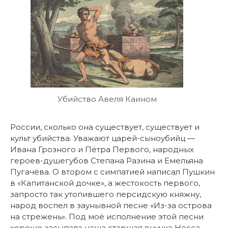
Убийство Авеля Каином
России, сколько она существует, существует и
культ убийства. Уважают царей-сыноубийц —
Ивана Грозного и Пётра Первого, народных
героев-душегубов Степана Разина и Емельяна
Пугачёва. О втором с симпатией написал Пушкин
в «Капитанской дочке», а жестокость первого,
запросто так утопившего персидскую княжну,
народ воспел в заунывной песне «Из-за острова
на стрежень». Под моё исполнение этой песни
хорошо засыпала наша старшая внучка Несса.