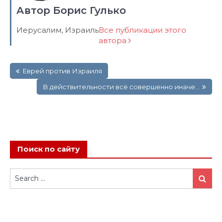
Автор Борис Гулько
Иерусалим, Израиль
Все публикации этого
автора
Навигация
Еврей против Израиля
по
записям
В действительности всё совершенно иначе…
Поиск по сайту
Search
Search
for: