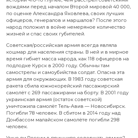
вождями перед началом Второй мировой 40 000,
по оценке Александра Яковлева, своих лучших
офицеров, генералов и маршалов? После этого
народ положил в войне немеряное количество
жизней и спас своих губителей.
Советская/российская армия всегда являла
кошмар для населения страны. В ней и в мирное
время гибнет масса народа, как 118 офицеров на
подлодке Курск в 2000 году. Обычны там
самострелы и самоубийства солдат. Опасна эта
армия для окружающих. В 1983 году советская
ракета сбила южнокорейский пассажирский
самолёт с 269 пассажирами на борту. В 2001 году
украинская армия (остаток советской)
уничтожила самолёт Тель-Авив — Новосибирск.
Погибли 78 человек. В сбитом в 2014 году над
Донбассом малайском самолёте погибли 298
человек.
Умно ли России в принципе содержать армию?