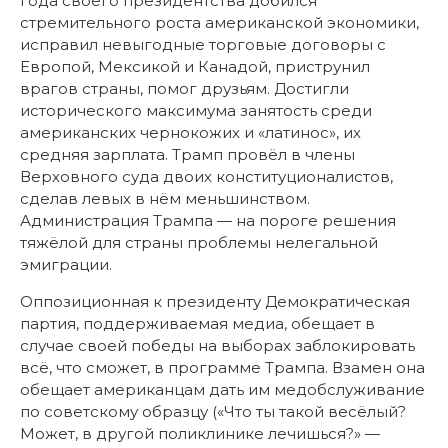
года своего президентства добился
стремительного роста американской экономики,
исправил невыгодные торговые договоры с
Европой, Мексикой и Канадой, приструнил
врагов страны, помог друзьям. Достигли
исторического максимума занятость среди
американских чернокожих и «латинос», их
средняя зарплата. Трамп провёл в члены
Верховного суда двоих конституционалистов,
сделав левых в нём меньшинством.
Администрация Трампа — на пороге решения
тяжёлой для страны проблемы нелегальной
эмиграции.
Оппозиционная к президенту Демократическая
партия, поддерживаемая медиа, обещает в
случае своей победы на выборах заблокировать
всё, что сможет, в программе Трампа. Взамен она
обещает американцам дать им медобслуживание
по советскому образцу («Что ты такой весёлый?
Может, в другой поликлинике лечишься?» —