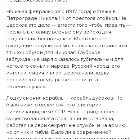
Но из-за февральского (1917 года) мятежа в
Петрограде Николай II от престола отрёкся. Не
царское это дело — вместо того чтобы править —
послать в столицу верные ему войска для
подавления беспорядков. Многолетнее
ожидание покушения могло оказаться слишком
тяжкой обузой для Николая. Глубокое
заблуждение царя оказалось губительным для
него, его семьи и народа. Русский народ, его
интеллигенция и власть раскачали лодку
российской государственности, и та
перевернулась.
Лодку сменил корабль — корабль дураков. Не
было ничего более глупого в истории
цивилизации, чем СССР. Весь период своего
существования эта страна нищенствовала,
работая на свои секретные службы и на армию,
но от них и гибла. Было ли в современной
истории что-то глупее, чем расстрел советскими