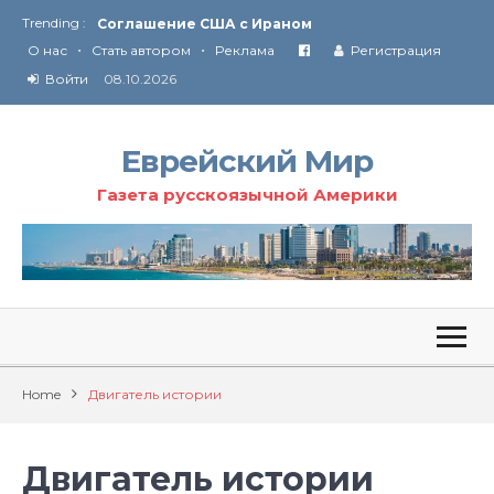
Trending :
Соглашение США с Ираном
•
•
Технология Революции в Иране
О нас
Стать автором
Реклама
Регистрация
Войти
08.10.2026
От Ирана до Ливана и Газы
Еврейский Мир
Газета русскоязычной Америки
Home
Двигатель истории
Двигатель истории