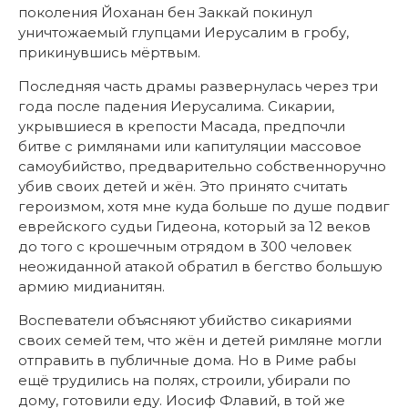
поколения Йоханан бен Заккай покинул
уничтожаемый глупцами Иерусалим в гробу,
прикинувшись мёртвым.
Последняя часть драмы развернулась через три
года после падения Иерусалима. Сикарии,
укрывшиеся в крепости Масада, предпочли
битве с римлянами или капитуляции массовое
самоубийство, предварительно собственноручно
убив своих детей и жён. Это принято считать
героизмом, хотя мне куда больше по душе подвиг
еврейского судьи Гидеона, который за 12 веков
до того с крошечным отрядом в 300 человек
неожиданной атакой обратил в бегство большую
армию мидианитян.
Воспеватели объясняют убийство сикариями
своих семей тем, что жён и детей римляне могли
отправить в публичные дома. Но в Риме рабы
ещё трудились на полях, строили, убирали по
дому, готовили еду. Иосиф Флавий, в той же