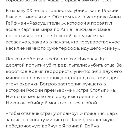
К началу ХХ века «прелестью убийства» в России
были опьянены все. Об этом книга историка Анны
Гейфман «Разрушители…», которой я посвятил
эссе: «Картина мира по Анне Гейфман». Даже
непротивленец Лев Толстой заступился за
ассасинов, заявив в печати, что государственное
насилие намного хуже террора, идущего «снизу».
Легко вообразить себе страхи Николая II: с
десятой попытки убит дед, пытались убить отца. За
короткое время террористы уничтожили двух его
министров внутренних дел, перед глазами царя
агент охранки Богров застрелил лучшего в
истории России премьер-министра Столыпина.
Ничто не мешало Богрову выстрелить и в
Николая. Убийцей мог оказаться любой.
Чтобы отвлечь страну от самоуничтожения, царь
затеял, по совету министра Плеве, «маленькую
победоносную войну» с Японией. Война