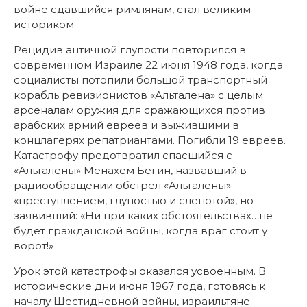
войне сдавшийся римлянам, стал великим
историком.
Рецидив античной глупости повторился в
современном Израиле 22 июня 1948 года, когда
социалисты потопили большой транспортный
корабль ревизионистов «Альталена» с целым
арсеналам оружия для сражающихся против
арабских армий евреев и выжившими в
концлагерях репатриантами. Погибли 19 евреев.
Катастрофу предотвратил спасшийся с
«Альталены» Менахем Бегин, назвавший в
радиообращении обстрел «Альталены»
«преступлением, глупостью и слепотой», но
заявивший: «Ни при каких обстоятельствах…не
будет гражданской войны, когда враг стоит у
ворот!»
Урок этой катастрофы оказался усвоенным. В
исторические дни июня 1967 года, готовясь к
началу Шестидневной войны, израильтяне