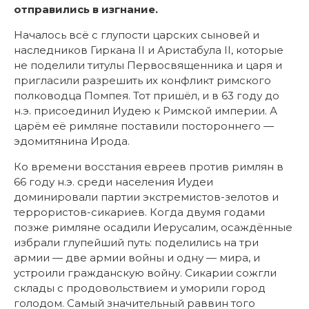
отправились в изгнание.
Началось всё с глупости царских сыновей и
наследников Гиркана II и Аристабула II, которые
не поделили титулы Первосвященника и царя и
пригласили разрешить их конфликт римского
полководца Помпея. Тот пришёл, и в 63 году до
н.э. присоединил Иудею к Римской империи. А
царём её римляне поставили постороннего —
эдомитянина Ирода.
Ко времени восстания евреев против римлян в
66 году н.э. среди населения Иудеи
доминировали партии экстремистов-зелотов и
террористов-сикариев. Когда двумя годами
позже римляне осадили Иерусалим, осаждённые
избрали глупейший путь: поделились на три
армии — две армии войны и одну — мира, и
устроили гражданскую войну. Сикарии сожгли
склады с продовольствием и уморили город
голодом. Самый значительный раввин того