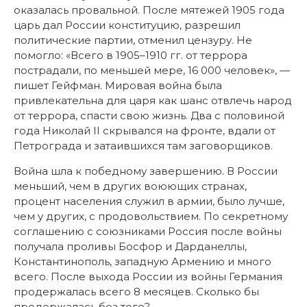
оказалась провальной. После мятежей 1905 года
царь дал России конституцию, разрешил
политические партии, отменил цензуру. Не
помогло: «Всего в 1905–1910 гг. от террора
пострадали, по меньшей мере, 16 000 человек», —
пишет Гейфман. Мировая война была
привлекательна для царя как шанс отвлечь народ
от террора, спасти свою жизнь. Два с половиной
года Николай II скрывался на фронте, вдали от
Петрограда и затаившихся там заговорщиков.
Война шла к победному завершению. В России
меньший, чем в других воюющих странах,
процент населения служил в армии, было лучше,
чем у других, с продовольствием. По секретному
соглашению с союзниками Россия после войны
получала проливы Босфор и Дарданеллы,
Константинополь, западную Армению и много
всего. После выхода России из войны Германия
продержалась всего 8 месяцев. Сколько бы
продержалась без того?