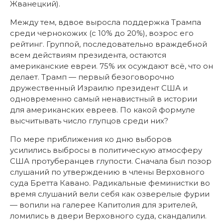
Жванецкий).
Между тем, вдвое выросла поддержка Трампа
среди чернокожих (с 10% до 20%), возрос его
рейтинг. Группой, последовательно враждебной
всем действиям президента, остаются
американские евреи. 75% их осуждают всё, что он
делает. Трамп — первый безоговорочно
дружественный Израилю президент США и
одновременно самый ненавистный в истории
для американских евреев. По какой формуле
высчитывать число глупцов среди них?
По мере приближения ко дню выборов
усилились выбросы в политическую атмосферу
США протуберанцев глупости. Сначала был позор
слушаний по утверждению в члены Верховного
суда Бретта Кавано. Радикальные феминистки во
время слушаний вели себя как озверелые фурии
— вопили на галерее Капитолия для зрителей,
ломились в двери Верховного суда, скандалили.