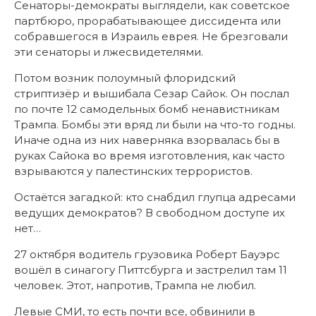
Сенаторы-демократы выглядели, как советское
партбюро, прорабатывающее диссидента или
собравшегося в Израиль еврея. Не брезговали
эти сенаторы и лжесвидетелями.
Потом возник полоумный флоридский
стриптизёр и вышибала Сезар Сайок. Он послал
по почте 12 самодельных бомб ненавистникам
Трампа. Бомбы эти вряд ли были на что-то годны.
Иначе одна из них наверняка взорвалась бы в
руках Сайока во время изготовления, как часто
взрываются у палестинских террористов.
Остаётся загадкой: кто снабдил глупца адресами
ведущих демократов? В свободном доступе их
нет…
27 октября водитель грузовика Роберт Бауэрс
вошёл в синагогу Питтсбурга и застрелил там 11
человек. Этот, напротив, Трампа не любил.
Левые СМИ, то есть почти все, обвинили в