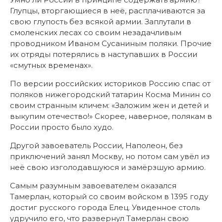
Глупцы, вторгающиеся в неё, расплачиваются за
свою глупость без всякой армии. Заплутали в
смоленских лесах со своим незадачливым
проводником Иваном Сусаниным поляки. Прочие
их отряды потерялись в наступавших в России
«смутных временах».
По версии российских историков Россию спас от
поляков нижегородский татарин Косма Минин со
своим странным кличем: «Заложим жен и детей и
выкупим отечество!» Скорее, наверное, полякам в
России просто было худо.
Другой завоеватель России, Наполеон, без
приключений занял Москву, но потом сам увёл из
неё свою изголодавшуюся и замёрзшую армию.
Самым разумным завоевателем оказался
Тамерлан, который со своим войском в 1395 году
достиг русского города Елец. Увиденное столь
удручило его, что развернул Тамерлан свою