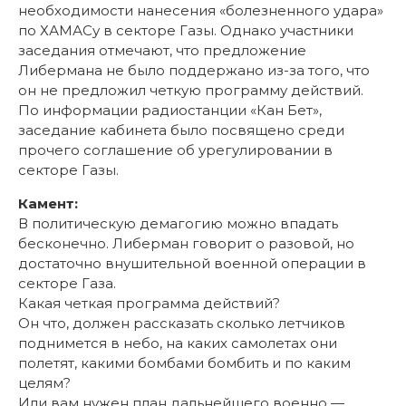
необходимости нанесения «болезненного удара»
по ХАМАСу в секторе Газы. Однако участники
заседания отмечают, что предложение
Либермана не было поддержано из-за того, что
он не предложил четкую программу действий.
По информации радиостанции «Кан Бет»,
заседание кабинета было посвящено среди
прочего соглашение об урегулировании в
секторе Газы.
Камент:
В политическую демагогию можно впадать
бесконечно. Либерман говорит о разовой, но
достаточно внушительной военной операции в
секторе Газа.
Какая четкая программа действий?
Он что, должен рассказать сколько летчиков
поднимется в небо, на каких самолетах они
полетят, какими бомбами бомбить и по каким
целям?
Или вам нужен план дальнейшего военно —