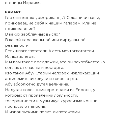
столицы Израиля.
Камент.
Где они витают, американцы? Союзники наши,
приковавшие себя к нашим галерам. Или не
приковавшие?
В каких заоблачных высях?
В какой параллельной или виртуальной
реальности.
Есть шпагоглотатели А есть мечтоглотатели.
Иллюзионеры.
Мы вам такое предложим, что вы захлебнетесь в
соплях от счастья и восторга.
Кто такой Абу? Старый человек, извлекающий
антисемитские звуки из своего рта.
Абу абсолютно дутая величина.
Надутая полезными кретинами из Европы, у
которых от проявлений лояльности,
толерантности и мультикультурализма крыши
посносило напрочь.
И израильскими полит. импотентами.