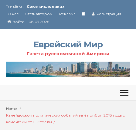
Trending :
Соглашение США с Ираном
•
•
Технология Революции в Иране
О нас
Стать автором
Реклама
Регистрация
Войти
08.07.2026
От Ирана до Ливана и Газы
Еврейский Мир
Газета русскоязычной Америки
Home
Калейдоскоп политических событий за 4 ноября 2018 года с
каментами от Б. Стрельца