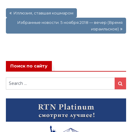
Навигация
Иллюзия, ставшая кошмаром
по
записям
Избранные новости. 5 ноября 2018 — вечер (Время
израильское)
Поиск по сайту
Search
Search
for: