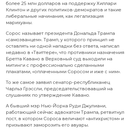
более 25 млн долларов на поддержку Хиллари
Клинтон и других политиков-демократов и такие
либеральные начинания, как легализация
марихуаны.
Сорос называет президента Дональда Трампа
«самозванцем». Трамп, у которого принцип не
оставлять ни одной нападки без ответа, написал
недавно в «Твиттере», что противники назначения
Бретта Кавано в Верховный суд выходили на
митинги с профессионально сделанными
плакатами, «оплаченными Соросом и иже с ним».
То же самое заявил сенатор-республиканец
Чарльз Грэссли, председательствовавший на
слушаниях по утверждение Кавано.
А бывший мэр Нью-Йорка Руди Джулиани,
работающий сейчас адвокатом Трампа, ретвитнул
пост, в котором Сороса величают «антихристом» и
призывают заморозить его авуары.