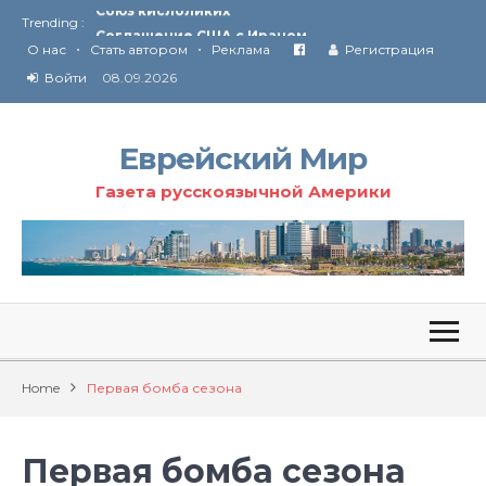
Trending :
Соглашение США с Ираном
•
•
Технология Революции в Иране
О нас
Стать автором
Реклама
Регистрация
Войти
08.09.2026
От Ирана до Ливана и Газы
Еврейский Мир
Газета русскоязычной Америки
Home
Первая бомба сезона
Первая бомба сезона