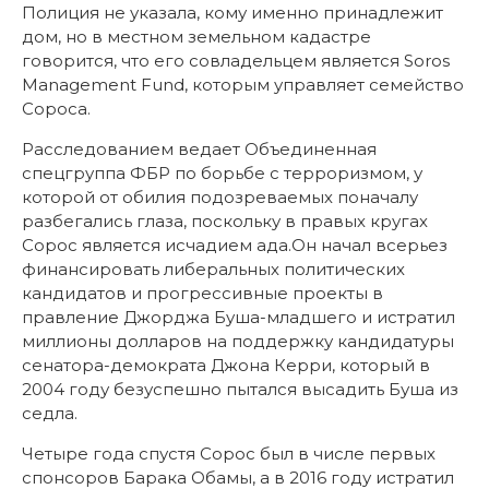
Полиция не указала, кому именно принадлежит
дом, но в местном земельном кадастре
говорится, что его совладельцем является Soros
Management Fund, которым управляет семейство
Сороса.
Расследованием ведает Объединенная
спецгруппа ФБР по борьбе с терроризмом, у
которой от обилия подозреваемых поначалу
разбегались глаза, поскольку в правых кругах
Сорос является исчадием ада.Он начал всерьез
финансировать либеральных политических
кандидатов и прогрессивные проекты в
правление Джорджа Буша-младшего и истратил
миллионы долларов на поддержку кандидатуры
сенатора-демократа Джона Керри, который в
2004 году безуспешно пытался высадить Буша из
седла.
Четыре года спустя Сорос был в числе первых
спонсоров Барака Обамы, а в 2016 году истратил