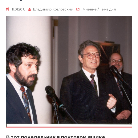
11.01.2018
Владимир Козловский
Мнение
/
Тема дня
В тот понедельник в почтовом ящике