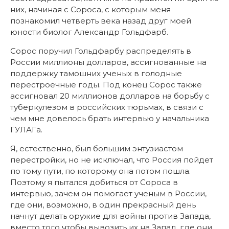
них, начиная с Сороса, с которым меня
познакомил четверть века назад друг моей
юности биолог Александр Гольдфарб.
Сорос поручил Гольдфарбу распределять в
России миллионы долларов, ассигнованные на
поддержку тамошних ученых в голодные
перестроечные годы. Под конец Сорос также
ассигновал 20 миллионов долларов на борьбу с
туберкулезом в российских тюрьмах, в связи с
чем мне довелось брать интервью у начальника
ГУЛАГа.
Я, естественно, был большим энтузиастом
перестройки, но не исключал, что Россия пойдет
по тому пути, по которому она потом пошла.
Поэтому я пытался добиться от Сороса в
интервью, зачем он помогает ученым в России,
где они, возможно, в один прекрасный день
начнут делать оружие для войны против Запада,
вместо того чтобы вывозить их на Запад, где они