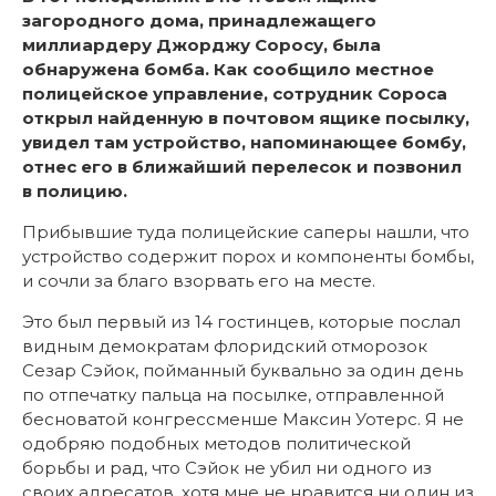
загородного дома, принадлежащего
миллиардеру Джорджу Соросу, была
обнаружена бомба. Как сообщило местное
полицейское управление, сотрудник Сороса
открыл найденную в почтовом ящике посылку,
увидел там устройство, напоминающее бомбу,
отнес его в ближайший перелесок и позвонил
в полицию.
Прибывшие туда полицейские саперы нашли, что
устройство содержит порох и компоненты бомбы,
и сочли за благо взорвать его на месте.
Это был первый из 14 гостинцев, которые послал
видным демократам флоридский отморозок
Сезар Сэйок, пойманный буквально за один день
по отпечатку пальца на посылке, отправленной
бесноватой конгрессменше Максин Уотерс. Я не
одобряю подобных методов политической
борьбы и рад, что Сэйок не убил ни одного из
своих адресатов, хотя мне не нравится ни один из