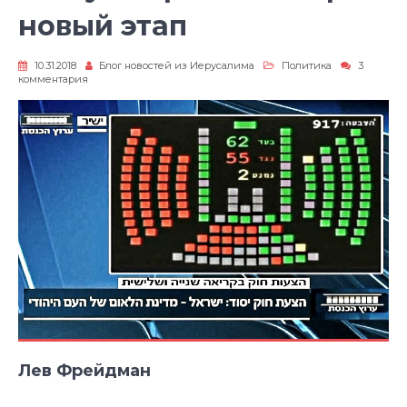
новый этап
10.31.2018
Блог новостей из Иерусалима
Политика
3
к
комментария
записи
Статус
Израиля
в
мире:
новый
этап
Лев Фрейдман