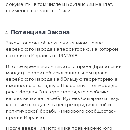
Потенциал Закона
Закон говорит об исключительном праве
еврейского народа на территорию, на которой
находится Израиль на 19.7.2018.
В то же время источник этого права (Британский
мандат) говорит об исключительном праве
еврейского народа на бОльшую территорию: а
именно, всю западную Палестину — от моря до
реки Иордан. Эта территория, что особенно
важно, включает в себя Иудею, Самарию и Газу,
которые находятся в центре юридической и
политической борьбы «мирового сообщества»
против Израиля.
После введения источника прав еврейского
народа на территорию в актуальный
политический дискурс (а рассматриваемый Закон
— через пункт «гимель» статьи 1 — делает именно
это) создаётся совершенно новая ситуация.