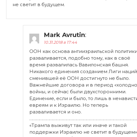
Mark Avrutin
:
10.31.2018 в 17:44
ООН как основа антиизраильской политик
разваливается, подобно тому, как в своё
время развалилась Вавилонская башня.
Никакого единения созданием Лиги наций
сменившей её ООН достигнуто не было.
Важнейшие договора и в период «холодно
войны, и сейчас были двухсторонними.
Единение, если и было, то лишь в ненавист
евреям и к Израилю. Но теперь
разваливается и оно.
……………………………………………………………………………………
«Трампа выживут так или иначе и такой
поддержки Израилю не светит в будущем»
это не факт. Всё больше стран становятся
заинтересованными в том или ином
сотрудничестве с Израилем. Сотруничеств
повлечет за собой и зависимость — не
Израиля, а от Израиля. Таким образом,