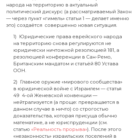
1) Юридические права еврейского народа
на территорию снова регулируются не
юридически ничтожной резолюцией 181, а
резолюцией конференции в Сан-Ремо,
Британским мандатом и статьёй 80 Устава
ООН.
2) Главное оружие «мирового сообщества»
в юридической войне с Израилем — статья
49 4-ой Женевской конвенции —
нейтрализуется (а проще: превращается в
данном случае в ничто) со строгостью
доказательства, которая присуща обычно
математике, а не юриспруденции (см.
статью
«Реальность прорыва»
). После этого
«незаконность» израильских поселений в
Иудее, Самарии и Газе повисает в воздухе и
приобретает вид исторического
недоразумения.