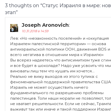
Joseph Aronovich
:
10.31.2018 в 14:59
Лев: «Но «незаконность поселений» и «оккупация
Израилем палестинской территории» — основа
антиизраильской политики ООН, движения BDS и
всего негатива в отношении мира к Израилю»
Вы всерез надеетесь что антисимитизм туже сгин
и все будет в шоколаде? Надо уже усвоить что мы
виноваты лиш тем что кушать им хочется…
Реально не вижу выходов из этого тупика: с
феноменальной поддержкой правительства США
Израиль не может осуществить ничего
фундаментального по разрешению проблемы
палестинцев. Толи наши морали не позволяют, то
не хватает решительности. Если не сейчас, Трамп
выживут так или иначе и такой поддержки Израи
не светит в будущем.