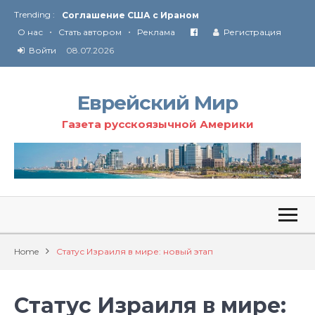
Trending :
Соглашение США с Ираном
•
•
Технология Революции в Иране
О нас
Стать автором
Реклама
Регистрация
Войти
08.07.2026
От Ирана до Ливана и Газы
Еврейский Мир
Газета русскоязычной Америки
Home
Статус Израиля в мире: новый этап
Статус Израиля в мире: