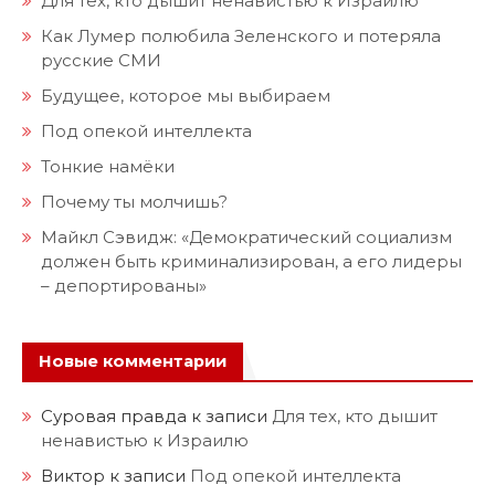
Под опекой интеллекта
Тонкие намёки
Почему ты молчишь?
Майкл Сэвидж: «Демократический социализм
должен быть криминализирован, а его лидеры
– депортированы»
Новые комментарии
Суровая правда
к записи
Для тех, кто дышит
ненавистью к Израилю
Виктор
к записи
Под опекой интеллекта
Виктор
к записи
Для тех, кто дышит ненавистью
к Израилю
Суровая правда
к записи
Будущее, которое мы
выбираем