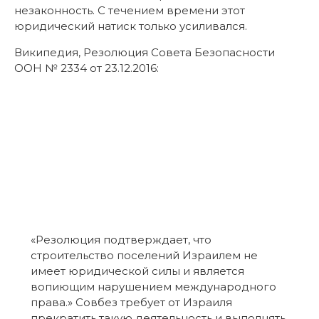
незаконность. С течением времени этот
юридический натиск только усиливался.
Википедия, Резолюция Совета Безопасности
ООН № 2334 от 23.12.2016:
«Резолюция подтверждает, что
строительство поселений Израилем не
имеет юридической силы и является
вопиющим нарушением международного
права.» Совбез требует от Израиля
прекратить такую деятельность и выполнять
свои обязательства оккупирующей
державы в соответствии с 4-ой Женевской
конвенцией.»