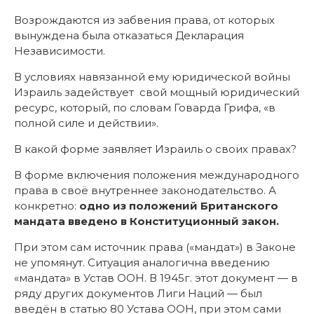
В условиях навязанной ему юридической войны
Израиль задействует свой мощный юридический
ресурс, который, по словам Говарда Грифа, «в
полной силе и действии».
В какой форме заявляет Израиль о своих правах?
В форме включения положения международного
права в своё внутреннее законодательство. А
конкретно:
одно из положений Британского
мандата введено в Конституционный закон.
При этом сам источник права («мандат») в Законе
не упомянут. Ситуация аналогична введению
«мандата» в Устав ООН. В 1945г. этот документ — в
ряду других документов Лиги Наций — был
введён в статью 80 Устава ООН, при этом сами
документы, в том числе и Британский мандат,
поимённо названы не были.