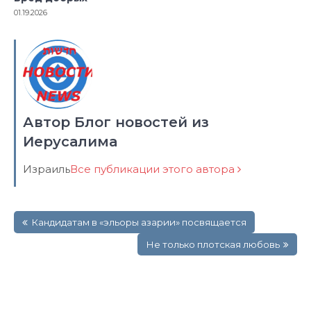
Автор Блог новостей из
Иерусалима
Израиль
Все публикации этого автора
Навигация
Кандидатам в «эльоры азарии» посвящается
по
записям
Не только плотская любовь
3 thoughts on “
Статус Израиля в мире: но
этап
”