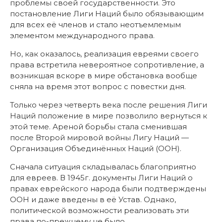
проблемы своей государственности. Это
постановление Лиги Наций было обязывающим
для всех её членов и стало неотъемлемым
элементом международного права.
Но, как оказалось, реализация евреями своего
права встретила невероятное сопротивление, а
возникшая вскоре в мире обстановка вообще
сняла на время этот вопрос с повестки дня.
Только через четверть века после решения Лиги
Наций положение в мире позволило вернуться к
этой теме. Ареной борьбы стала сменившая
после Второй мировой войны Лигу Наций —
Организация Объединённых Наций (ООН).
Сначала ситуация складывалась благоприятно
для евреев. В 1945г. документы Лиги Наций о
правах еврейского народа были подтверждены
ООН и даже введены в её Устав. Однако,
политической возможности реализовать эти
права по-прежнему не было.