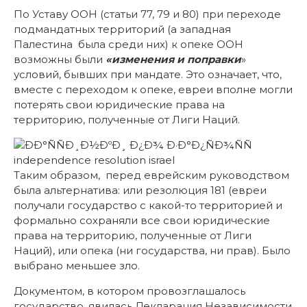
По Уставу ООН (статьи 77, 79 и 80) при переходе
подмандатных территорий (а западная
Палестина была среди них) к опеке ООН
возможны были
«изменения и поправки
»
условий, бывших при мандате. Это означает, что,
вместе с переходом к опеке, евреи вполне могли
потерять свои юридические права на
территорию, полученные от Лиги Наций.
Таким образом, перед еврейским руководством
была альтернатива: или резолюция 181 (евреи
получали государство с какой-то территорией и
формально сохраняли все свои юридические
права на территорию, полученные от Лиги
Наций), или опека (ни государства, ни прав). Было
выбрано меньшее зло.
Документом, в котором провозглашалось
государство, явилась Декларация Независимости