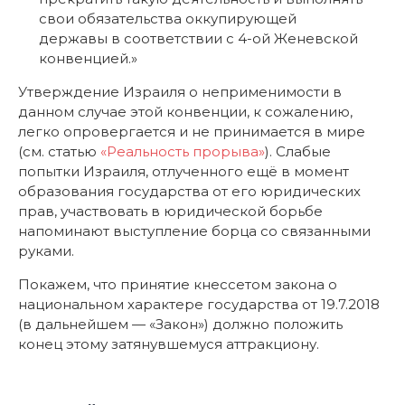
Утверждение Израиля о неприменимости в
данном случае этой конвенции, к сожалению,
легко опровергается и не принимается в мире
(см. статью
«Реальность прорыва»
). Слабые
попытки Израиля, отлученного ещё в момент
образования государства от его юридических
прав, участвовать в юридической борьбе
напоминают выступление борца со связанными
руками.
Покажем, что принятие кнессетом закона о
национальном характере государства от 19.7.2018
(в дальнейшем — «Закон») должно положить
конец этому затянувшемуся аттракциону.
Новый закон — заявление о правах
Предмет нашего анализа — пункт «гимель» статьи
1 («Основные принципы») Закона: