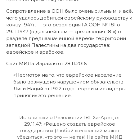
Сопротивление в ООН было очень сильным, и всё,
чего удалось добиться еврейскому руководству к
концу 1947г. — это резолюция ГА ООН № 181 от
29.11.1947 (в дальнейшем — «резолюция 181») о
разделе предназначенной евреям территории
западной Палестины на два государства:
еврейское и арабское.
Сайт МИДа Израиля от 28.11.2016:
«Несмотря на то, что еврейское население
было возмущено нарушением обязательств
Лиги Наций от 1922 года…евреи и их лидеры
приняли» это решение.
Истоки лжи о Резолюции 181. Ха-Арец от
29.11.47: «Решено создать еврейское
государство» (Любой желающий может
убедиться, что это — не так! На сайте МИД