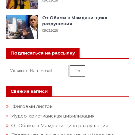
08.03.2026
Подписаться на рассылку
Свежие записи
Фиговый листок
Иудео-христианская цивилизация
От Обамы к Мамдани: цикл разрушения
Для тех, кто дышит ненавистью к Израилю
Как Лумер полюбила Зеленского и потеряла
русские СМИ
Будущее, которое мы выбираем