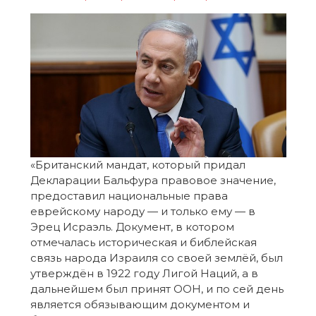
«Британский мандат, который придал
Декларации Бальфура правовое значение,
предоставил национальные права
еврейскому народу — и только ему — в
Эрец Исраэль. Документ, в котором
отмечалась историческая и библейская
связь народа Израиля со своей землёй, был
утверждён в 1922 году Лигой Наций, а в
дальнейшем был принят ООН, и по сей день
является обязывающим документом и
базовым с точки зрения международного
права, определяющего международный
статус Эрец Исраэль.»
Нетаньягу, будучи политиком, а не юристом, лишь