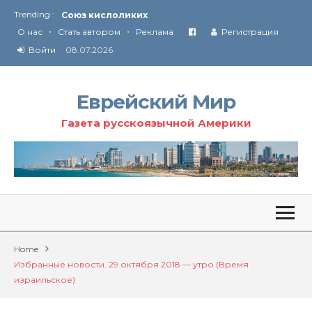
Союз кислоликих
Trending :
Соглашение США с Ираном
•
•
О нас
Стать автором
Реклама
Регистрация
Технология Революции в Иране
Войти
08.07.2026
От Ирана до Ливана и Газы
Еврейский Мир
Газета русскоязычной Америки
Home
Избранные новости. 29 октября 2018 — утро (Время
израильское)