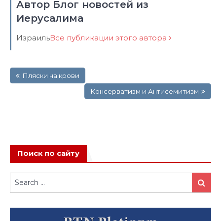
Автор Блог новостей из
Иерусалима
Израиль
Все публикации этого автора
Навигация
Пляски на крови
по
записям
Консерватизм и Антисемитизм
Поиск по сайту
Search
Search
for: