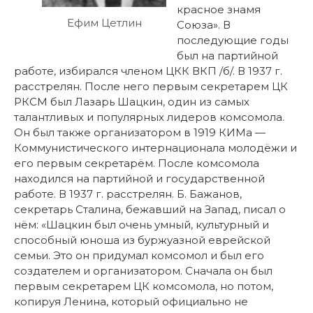
красное знамя
Ефим Цетлин
Союза». В
последующие годы
был на партийной
работе, избирался членом ЦКК ВКП /б/. В 1937 г.
расстрелян. После него первым секретарем ЦК
РКСМ был Лазарь Шацкин, один из самых
талантливых и популярных лидеров комсомола.
Он был также организатором в 1919 КИМа —
Коммунистического интернационала молодёжи и
его первым секретарём. После комсомола
находился на партийной и государственной
работе. В 1937 г. расстрелян. Б. Бажанов,
секретарь Сталина, бежавший на Запад, писал о
нём: «Шацкин был очень умный, культурный и
способный юноша из буржуазной еврейской
семьи. Это он придумал комсомол и был его
создателем и организатором. Сначала он был
первым секретарем ЦК комсомола, но потом,
копируя Ленина, который официально не