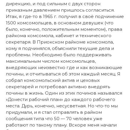
дирекцию, и под сильным с двух сторон
приказным давлением пришлось согласиться.
Итак, я где-то в 1965 г. получил в своё подчинение
1500 комсомольцев, в основном девушек (что
было, конечно, положительным моментом), права
райкома комсомола, кабинет и технического
секретаря. В Приокском райкоме комсомола,
кому я подчинялся, объяснили текущие дела и
проблемы. Необходимо было поддерживать
максимальным числом комсомольцев,
внедряющих неизвестно где и как возникающие
почины, и отчитываться об этом каждый месяц. Я
собрал комсомольский актив и цеховых
секретарей и потребовал активно внедрять
почины в жизнь. Один из этих починов назывался
«Донести рабочий план» до каждого рабочего
места. Дурь, конечно, несусветная. Но что-то мы
придумали, и я стал отправлять в райком
сообщения типа что 50 — 70 человек уже
работают по такому плану. Вскоре меня начали