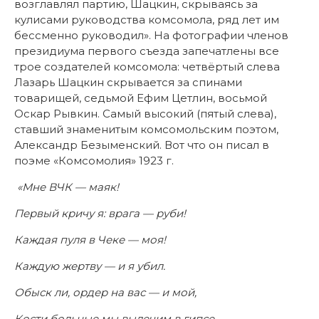
возглавлял партию, Шацкин, скрываясь за
кулисами руководства комсомола, ряд лет им
бессменно руководил». На фотографии членов
президиума первого съезда запечатлены все
трое создателей комсомола: четвёртый слева
Лазарь Шацкин скрывается за спинами
товарищей, седьмой Ефим Цетлин, восьмой
Оскар Рывкин. Самый высокий (пятый слева),
ставший знаменитым комсомольским поэтом,
Александр Безыменский. Вот что он писал в
поэме «Комсомолия» 1923 г.
«Мне ВЧК — маяк!
Первый кричу я: врага — руби!
Каждая пуля в Чеке — моя!
Каждую жертву — и я убил.
Обыск ли, ордер на вас — и мой,
Кости больные мы вылечим в гипсе.