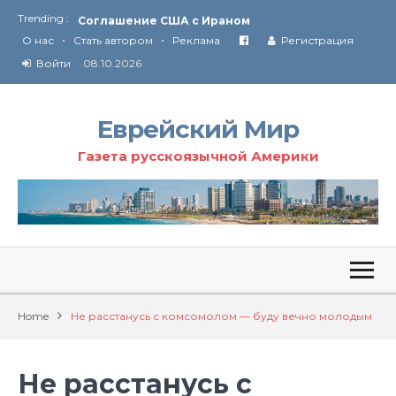
Trending :
Соглашение США с Ираном
•
•
Технология Революции в Иране
О нас
Стать автором
Реклама
Регистрация
Войти
08.10.2026
От Ирана до Ливана и Газы
Еврейский Мир
Газета русскоязычной Америки
Home
Не расстанусь с комсомолом — буду вечно молодым
Не расстанусь с