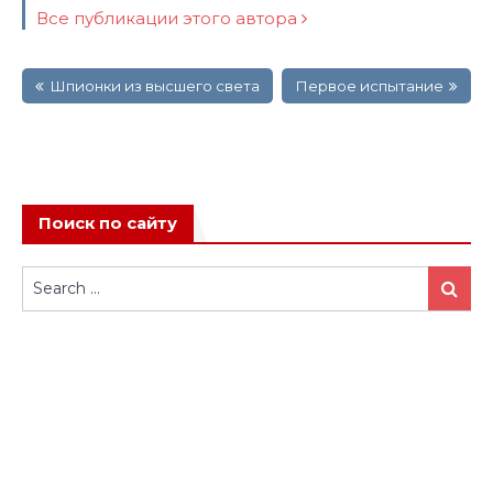
Все публикации этого автора
Навигация
Шпионки из высшего света
Первое испытание
по
записям
Поиск по сайту
Search
Search
for: