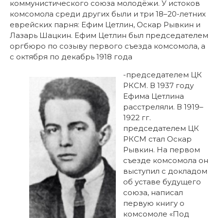
коммунистического союза молодёжи. У истоков
комсомола среди других были и три 18–20-летних
еврейских парня: Ефим Цетлин, Оскар Рывкин и
Лазарь Шацкин. Ефим Цетлин был председателем
оргбюро по созыву первого съезда комсомола, а
с октября по декабрь 1918 года
-председателем ЦК
РКСМ. В 1937 году
Ефима Цетлина
расстреляли. В 1919–
1922 гг.
председателем ЦК
РКСМ стал Оскар
Рывкин. На первом
съезде комсомола он
выступил с докладом
об уставе будущего
союза, написал
первую книгу о
комсомоле «Под