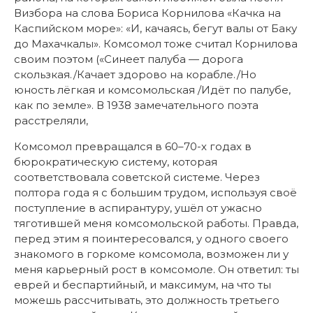
Визбора на слова Бориса Корнилова «Качка на
Каспийском море»: «И, качаясь, бегут валы от Баку
до Махачкалы». Комсомол тоже считал Корнилова
своим поэтом («Синеет палуба — дорога
скользкая./Качает здорово на корабле./Но
юность лёгкая и комсомольская /Идёт по палубе,
как по земле». В 1938 замечательного поэта
расстреляли,
Комсомол превращался в 60–70-х годах в
бюрократическую систему, которая
соответствовала советской системе. Через
полтора года я с большим трудом, используя своё
поступление в аспирантуру, ушёл от ужасно
тяготившей меня комсомольской работы. Правда,
перед этим я поинтересовался, у одного своего
знакомого в горкоме комсомола, возможен ли у
меня карьерный рост в комсомоле. Он ответил: ты
еврей и беспартийный, и максимум, на что ты
можешь рассчитывать, это должность третьего