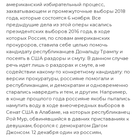
американский избирательный процесс,
захватывающем и промежуточные выборы 2018
года, которые состоятся 6 ноября. Все
предыдущие дела из этой оперы касались
президентских выборов 2016 года, в ходе
которых Россия, по словам американских
прокуроров, ставила себе целью помочь
кандидату республиканцев Дональду Трампу и
посеять в США раздоры и смуту. В данном случае
речь идет лишь о раздорах и смуте, а не
содействии какому-то конкретному кандидату: по
версии прокуратуры, россияне помогали и
республиканцам, и демократам и одновременно
старались навредить и тем, и другим. Например,
в конце прошлого года россияне якобы пытались
намутить воду в ходе внеочередных выборов в
Сенат США в Алабаме, на которых республиканец
Рой Мур, обвинявшийся в давних приставаниях к
девушкам, боролся с демократом Дагом
Джонсом. 12 декабря один из россиян,