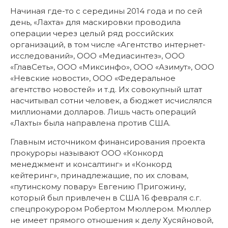
Начиная где-то с середины 2014 года и по сей
день, «Лахта» для маскировки проводила
операции через целый ряд российских
организаций, в том числе «Агентство интернет-
исследований», ООО «Медиасинтез», ООО
«ГлавСеть», ООО «Миксинфо», ООО «Азимут», ООО
«Невские новости», ООО «Федеральное
агентство новостей» и т.д. Их совокупный штат
насчитывал сотни человек, а бюджет исчислялся
миллионами долларов. Лишь часть операций
«Лахты» была направлена против США.
Главным источником финансирования проекта
прокуроры называют ООО «Конкорд
менеджмент и консалтинг» и «Конкорд
кейтеринг», принадлежащие, по их словам,
«путинскому повару» Евгению Пригожину,
который был привлечен в США 16 февраля с.г.
спецпрокурором Робертом Мюллером. Мюллер
не имеет прямого отношения к делу Хусяйновой,