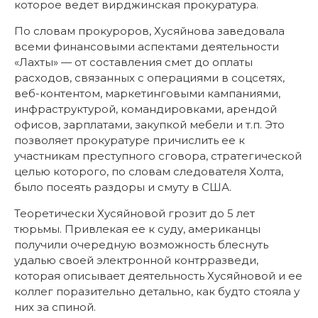
которое ведет вирджинская прокуратура.
По словам прокуроров, Хусяйнова заведовала
всеми финансовыми аспектами деятельности
«Лахты» — от составления смет до оплаты
расходов, связанных с операциями в соцсетях,
веб-контентом, маркетинговыми кампаниями,
инфраструктурой, командировками, арендой
офисов, зарплатами, закупкой мебели и т.п. Это
позволяет прокуратуре причислить ее к
участникам преступного сговора, стратегической
целью которого, по словам следователя Холта,
было посеять раздоры и смуту в США.
Теоретически Хусяйновой грозит до 5 лет
тюрьмы. Привлекая ее к суду, американцы
получили очередную возможность блеснуть
удалью своей электронной контрразведи,
которая описывает деятельность Хусяйновой и ее
коллег поразительно детально, как будто стояла у
них за спиной.