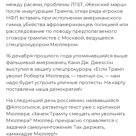
между расами, проблемы ЛГБТ, «Женский марш»
после инаугурации Трампа, отказ ряда игроков
НФЛ вставать при исполнении американского
гимна, убийства афроамериканцев полицией или
расследование по поводу предполагаемого
сговора трампистов с Москвой, ведущееся
спецпрокурором Мюллером.
16 декабря прошлого года упоминавшийся выше
фальшивый американец Кани Дж. Джексон
выступил в защиту спецпрокурора. «Если Трамп
уволит Роберта Мюллера, — твитнул он, — нам
надо будет устроить уличные протесты. На карту
поставлена наша демократия!»
На следуюший день россиянин, назвавшийся
@Amconvoice, ретвитнул текст уже с критикой
Мюллера: «Зачем Трампу смещать или увольнять
Мюллера? Мюллер прекрасно справляется с
задачей самоуничтожения. Так держать,
камикадзе Мюллер!»