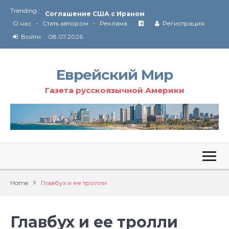
Trending :
Соглашение США с Ираном
•
•
Технология Революции в Иране
О нас
Стать автором
Реклама
Регистрация
Войти
08.07.2026
От Ирана до Ливана и Газы
Еврейский Мир
Газета русскоязычной Америки
Home
Главбух и ее тролли
Главбух и ее тролли