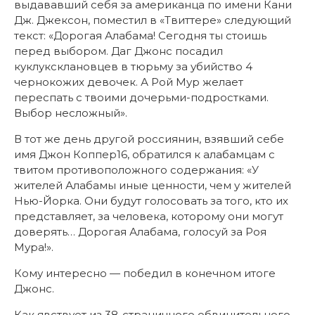
выдававший себя за американца по имени Кани
Дж. Джексон, поместил в «Твиттере» следующий
текст: «Дорогая Алабама! Сегодня ты стоишь
перед выбором. Даг Джонс посадил
куклуксклановцев в тюрьму за убийство 4
чернокожих девочек. А Рой Мур желает
переспать с твоими дочерьми-подростками.
Выбор несложный».
В тот же день другой россиянин, взявший себе
имя Джон Коппер16, обратился к алабамцам с
твитом противоположного содержания: «У
жителей Алабамы иные ценности, чем у жителей
Нью-Йорка. Они будут голосовать за того, кто их
представляет, за человека, которому они могут
доверять… Дорогая Алабама, голосуй за Роя
Мура!».
Кому интересно — победил в конечном итоге
Джонс.
Как явствует из 38-страничного обвинительного