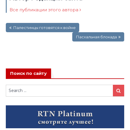
Все публикации этого автора
Навигация
Палестинцы готовятся к войне
по
записям
Пасхальная блокада
Поиск по сайту
Search
Search
for: