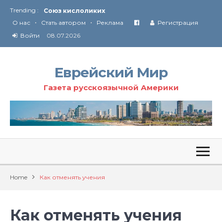
Trending :
Союз кислоликих
•
•
Соглашение США с Ираном
О нас
Стать автором
Реклама
Регистрация
Технология Революции в Иране
Войти
08.07.2026
От Ирана до Ливана и Газы
Еврейский Мир
Газета русскоязычной Америки
Home
Как отменять учения
Как отменять учения