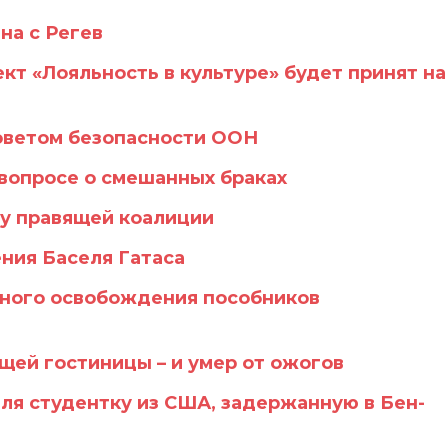
на с Регев
ект «Лояльность в культуре» будет принят на
оветом безопасности ООН
вопросе о смешанных браках
у правящей коалиции
ния Баселя Гатаса
чного освобождения пособников
ящей гостиницы – и умер от ожогов
ля студентку из США, задержанную в Бен-