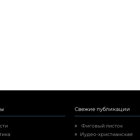
лы
Свежие публикации
сти
Фиговый листок
тика
Иудео-христианская