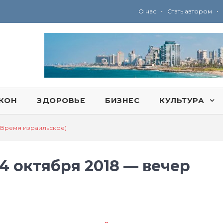
•
•
О нас
Стать автором
Ю
ридические услуги адвокатской коллегии «Эли Гервиц»: полное сопровождение на всех этапах
КОН
ЗДОРОВЬЕ
БИЗНЕС
КУЛЬТУРА
 (Время израильское)
4 октября 2018 — вечер