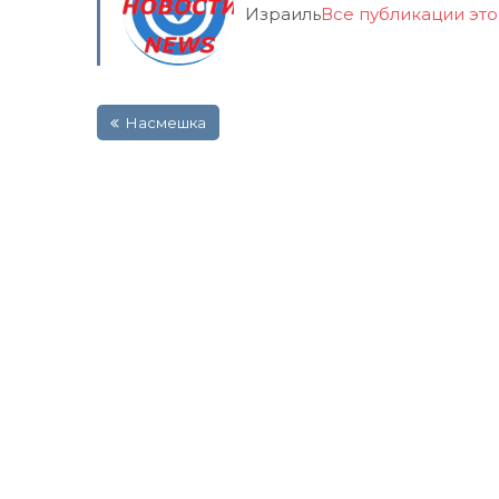
Израиль
Все публикации эт
Навигация
Насмешка
по
записям