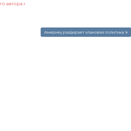
ого автора
Америку раздирает клановая политика