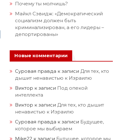
Почему ты молчишь?
Майкл Сэвидж: «Демократический
социализм должен быть
криминализирован, а его лидеры –
депортированы»
Новые комментарии
Суровая правда
к записи
Для тех, кто
дышит ненавистью к Израилю
Виктор
к записи
Под опекой
интеллекта
Виктор
к записи
Для тех, кто дышит
ненавистью к Израилю
Суровая правда
к записи
Будущее,
которое мы выбираем
Mike22
к записи
Будущее, которое мы