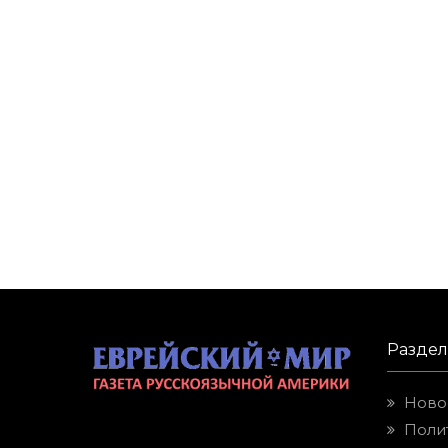
Разде
Ново
Поли