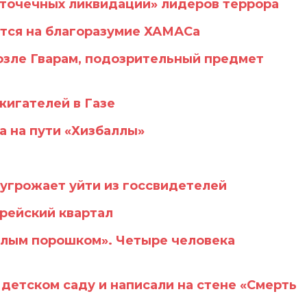
«точечных ликвидаций» лидеров террора
ется на благоразумие ХАМАСа
озле Гварам, подозрительный предмет
игателей в Газе
а на пути «Хизбаллы»
 угрожает уйти из госсвидетелей
врейский квартал
елым порошком». Четыре человека
 детском саду и написали на стене «Смерть