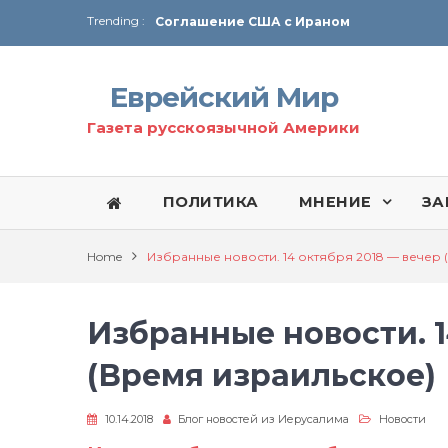
Trending :
Соглашение США с Ираном
Технология Революции в Иране
Еврейский Мир
От Ирана до Ливана и Газы
Газета русскоязычной Америки
ПОЛИТИКА
МНЕНИЕ
ЗА
Home
Избранные новости. 14 октября 2018 — вечер
Избранные новости. 1
(Время израильское)
10.14.2018
Блог новостей из Иерусалима
Новости