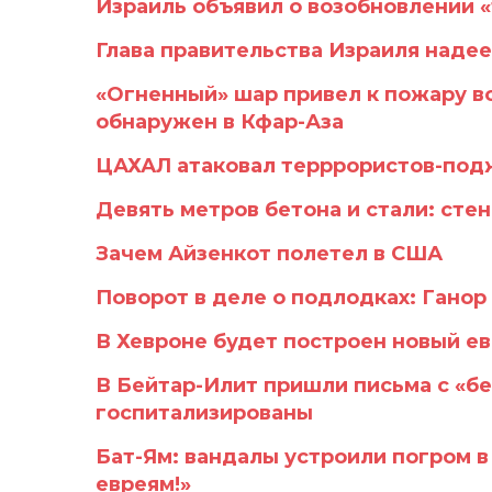
Израиль объявил о возобновлении 
Глава правительства Израиля наде
«Огненный» шар привел к пожару в
обнаружен в Кфар-Аза
ЦАХАЛ атаковал терррористов-подж
Девять метров бетона и стали: стен
Зачем Айзенкот полетел в США
Поворот в деле о подлодках: Ганор
В Хевроне будет построен новый е
В Бейтар-Илит пришли письма с «б
госпитализированы
Бат-Ям: вандалы устроили погром в
евреям!»