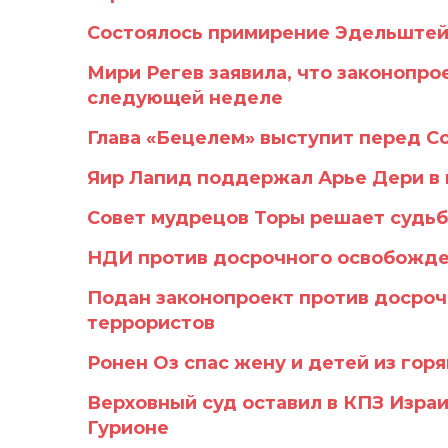
Состоялось примирение Эдельштей
Мири Регев заявила, что законопро
следующей неделе
Глава «Бецелем» выступит перед С
Яир Лапид поддержал Арье Дери в 
Совет мудрецов Торы решает судьб
НДИ против досрочного освобожде
Подан законопроект против досро
террористов
Ронен Оз спас жену и детей из гор
Верховный суд оставил в КПЗ Израи
Гурионе