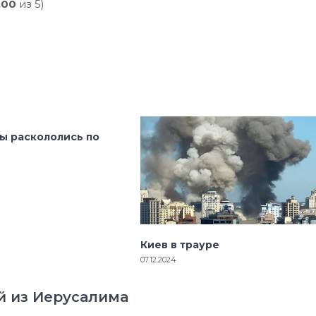
,00
из 5)
ы раскололись по
Киев в трауре
07.12.2024
й из Иерусалима