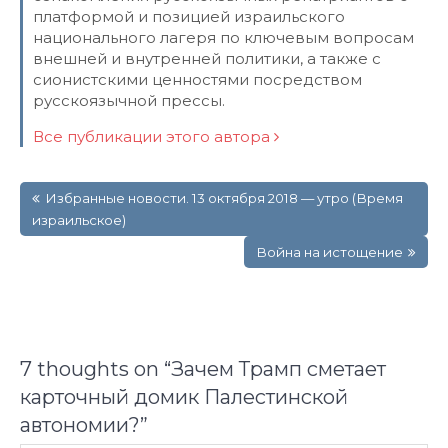
платформой и позицией израильского
национального лагеря по ключевым вопросам
внешней и внутренней политики, а также с
сионистскими ценностями посредством
русскоязычной прессы.
Все публикации этого автора
Навигация
Избранные новости. 13 октября 2018 — утро (Время
по
израильское)
записям
Война на истощение
7 thoughts on “
Зачем Трамп сметает
карточный домик Палестинской
автономии?
”