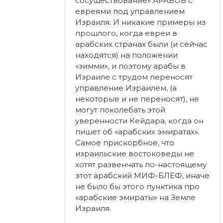
сосуществование» АРАБОВ с
евреями под управлением
Израиля. И никакие примеры из
прошлого, когда евреи в
арабских странах были (и сейчас
находятся) на положении
«зимми», и поэтому арабы в
Израиле с трудом переносят
управление Израилем, (а
некоторые и не переносят), не
могут поколебать этой
уверенности Кейдара, когда он
пишет об «арабских эмиратах».
Самое прискорбное, что
израильские востоковеды не
хотят развенчать по-настоящему
этот арабский МИФ-БЛЕФ, иначе
не было бы этого пунктика про
«арабские эмираты» на Земле
Израиля.