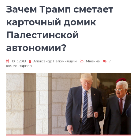
Зачем Трамп сметает
карточный домик
Палестинской
автономии?
10.13.2018
Александр Непомнящий
Мнение
7
к
комментариев
записи
Зачем
Трамп
сметает
карточный
домик
Палестинской
автономии?