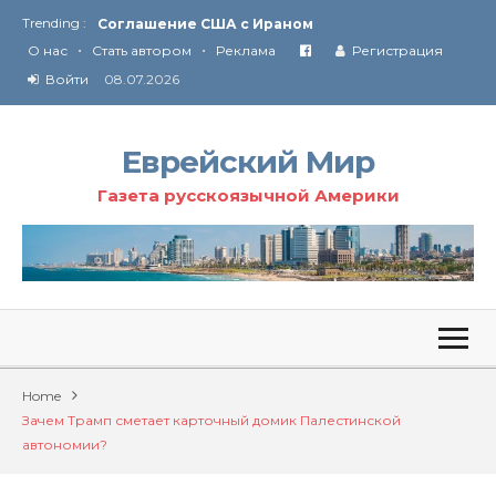
Trending :
Соглашение США с Ираном
•
•
Технология Революции в Иране
О нас
Стать автором
Реклама
Регистрация
Войти
08.07.2026
От Ирана до Ливана и Газы
Еврейский Мир
Газета русскоязычной Америки
Home
Зачем Трамп сметает карточный домик Палестинской
автономии?