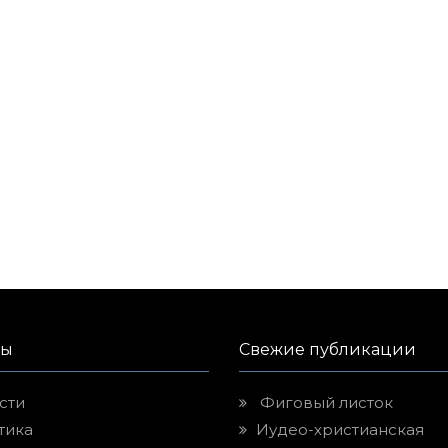
лы
Свежие публикации
сти
Фиговый листок
тика
Иудео-христианская