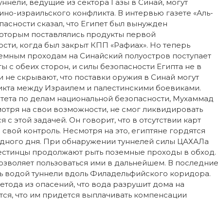
уннели, ведущие из сектора Газы в Синай, могут
ино-израильского конфликта. В интервью газете «Аль-
пасности сказал, что Египет был вынужден
которым поставлялись продукты первой
сти, когда был закрыт КПП «Рафиах». Но теперь
дземным проходам на Синайский полуостров поступает
ы с обеих сторон, и силы безопасности Египта не в
и не скрывают, что поставки оружия в Синай могут
икта между Израилем и палестинскими боевиками.
итета по делам национальной безопасности, Мухаммад
мотря на свои возможности, не смог ликвидировать
 с этой задачей. Он говорит, что в отсутствии карт
 свой контроль. Несмотря на это, египтяне гордятся
дного дня. При обнаружении туннелей силы ЦАХАЛа
лестинцы продолжают рыть поземные проходы в обход.
позволяет пользоваться ими в дальнейшем. В последни
ь водой туннели вдоль Филадельфийского коридора.
етода из опасений, что вода разрушит дома на
тся, что им придется выплачивать компенсации