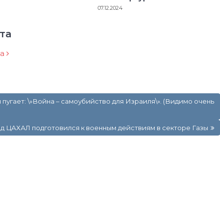
07.12.2024
та
ра
пугает: \»Война – самоубийство для Израиля\». (Видимо очень
д ЦАХАЛ подготовился к военным действиям в секторе Газы