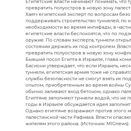
Египетские власти начинают понимать, что т
превратить полуостров в новую зону палест
Хаят» египетский эксперт по вопросам безо
поддерживать строительство туннелей, по 
необходимости во время интифады, в частно
египетские власти беспокоятся, что по по
оружие. По словам эксперта, туннели открыт
состоянии держать их под контролем. Власт
превратить полуостров в новую зону конфл
Бывший посол Египта в Израиле, глава ком
Басиони утверждает, что если Израиль, нес
туннели, египетская армия тоже не справится
службы безопасности не смогут взять их под
опытом, приобретенным во время войны Су
обычно заливают вход бетоном, однако па
Египтяне заполняют туннели водой, что не 
годы в Израиле обсуждается идея заполнит
Однако египтяне возражают против этого м
палестинской части Рафиаха. Власти опасаю
жителям этого района. (Источник: MIGnews).