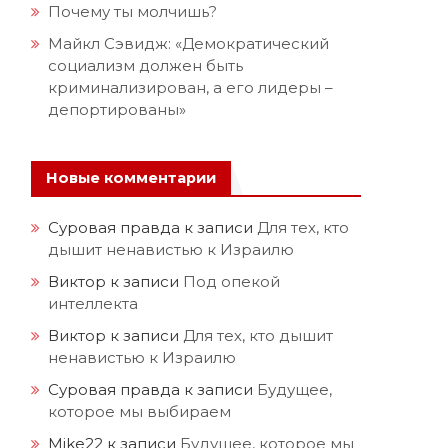
Почему ты молчишь?
Майкл Сэвидж: «Демократический
социализм должен быть
криминализирован, а его лидеры –
депортированы»
Новые комментарии
Суровая правда
к записи
Для тех, кто
дышит ненавистью к Израилю
Виктор
к записи
Под опекой
интеллекта
Виктор
к записи
Для тех, кто дышит
ненавистью к Израилю
Суровая правда
к записи
Будущее,
которое мы выбираем
Mike22
к записи
Будущее, которое мы