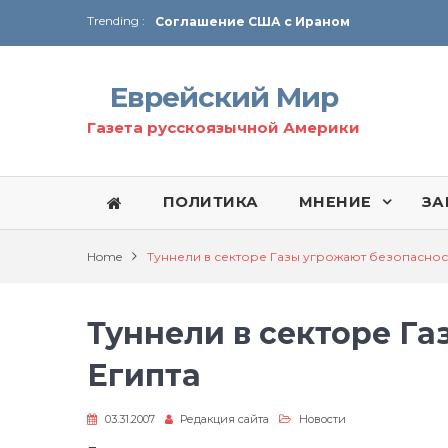
Trending :
Соглашение США с Ираном
Технология Революции в Иране
Еврейский Мир
От Ирана до Ливана и Газы
Газета русскоязычной Америки
ПОЛИТИКА
МНЕНИЕ
ЗА
Home
Туннели в секторе Газы угрожают безопаснос
Туннели в секторе Г
Египта
03.31.2007
Редакция сайта
Новости