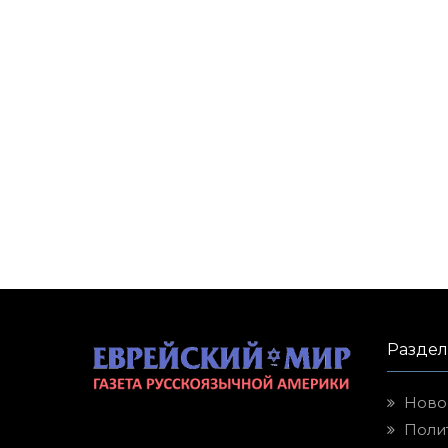
Разде
Ново
Поли