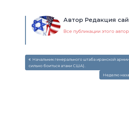
Автор Редакция сай
Все публикации этого авто
Навигация
Начальник генерального штаба иранской армии 
по
сильно боиться атаки США)..
записям
Неделю наза