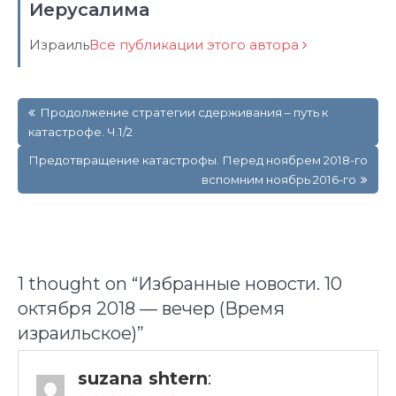
Иерусалима
Израиль
Все публикации этого автора
Навигация
Продолжение стратегии сдерживания – путь к
по
катастрофе. Ч.1/2
записям
Предотвращение катастрофы. Перед ноябрем 2018-го
вспомним ноябрь 2016-го
1 thought on “
Избранные новости. 10
октября 2018 — вечер (Время
израильское)
”
suzana shtern
: