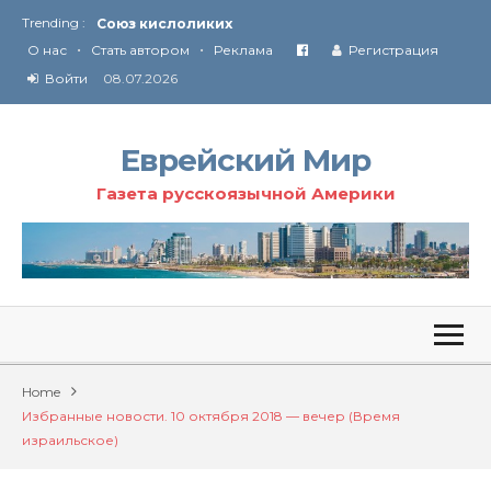
Trending :
Соглашение США с Ираном
•
•
Технология Революции в Иране
О нас
Стать автором
Реклама
Регистрация
Войти
08.07.2026
От Ирана до Ливана и Газы
Еврейский Мир
Газета русскоязычной Америки
Home
Избранные новости. 10 октября 2018 — вечер (Время
израильское)