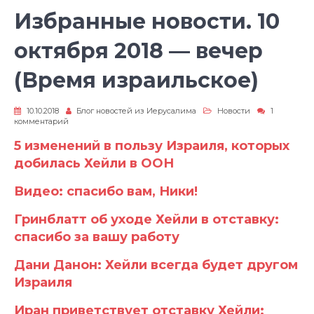
Избранные новости. 10
октября 2018 — вечер
(Время израильское)
10.10.2018
Блог новостей из Иерусалима
Новости
1
к
комментарий
записи
Избранные
5 изменений в пользу Израиля, которых
новости.
добилась Хейли в ООН
10
октября
2018
Видео: спасибо вам, Ники!
—
вечер
(Время
Гринблатт об уходе Хейли в отставку:
израильское)
спасибо за вашу работу
Дани Данон: Хейли всегда будет другом
Израиля
Иран приветствует отставку Хейли: