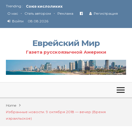
Союз кислоликих
Trending :
Соглашение США с Ираном
•
•
О нас
Стать автором
Реклама
Регистрация
Технология Революции в Иране
Войти
08.08.2026
От Ирана до Ливана и Газы
Еврейский Мир
Газета русскоязычной Америки
Home
Избранные новости. 9 октября 2018 — вечер (Время
израильское)