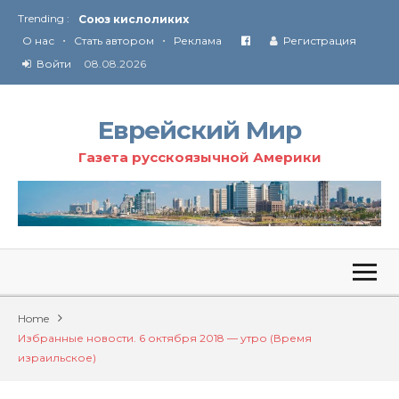
Trending :
Союз кислоликих
•
•
Соглашение США с Ираном
О нас
Стать автором
Реклама
Регистрация
Технология Революции в Иране
Войти
08.08.2026
От Ирана до Ливана и Газы
Еврейский Мир
Газета русскоязычной Америки
Home
Избранные новости. 6 октября 2018 — утро (Время
израильское)