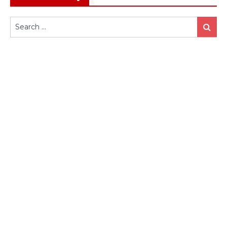
Search
Search
for: