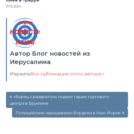
Киев в трауре
07.12.2024
Автор Блог новостей из
Иерусалима
Израиль
Все публикации этого автора
Навигация
«Борец с развратом» поджег гараж торгового
по
центра в Бруклине
записям
Полицейские «крышевали» бордели в Нью-Йорке