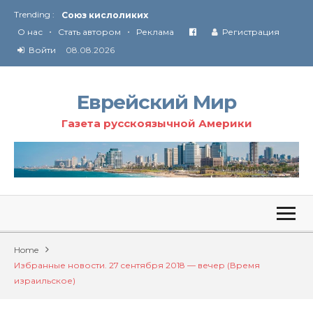
Союз кислоликих
Trending :
Соглашение США с Ираном
•
•
О нас
Стать автором
Реклама
Регистрация
Технология Революции в Иране
Войти
08.08.2026
От Ирана до Ливана и Газы
Еврейский Мир
Газета русскоязычной Америки
Home
Избранные новости. 27 cентября 2018 — вечер (Время
израильское)