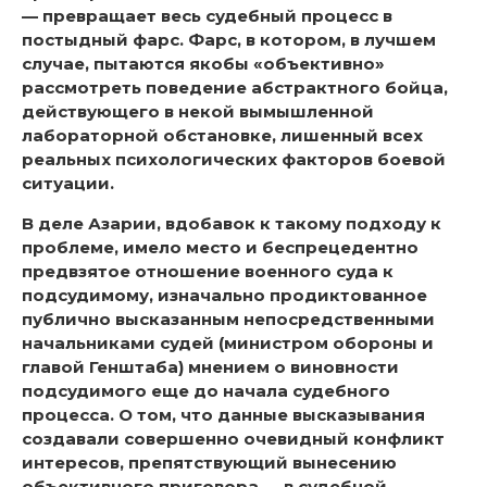
— превращает весь судебный процесс в
постыдный фарс. Фарс, в котором, в лучшем
случае, пытаются якобы «объективно»
рассмотреть поведение абстрактного бойца,
действующего в некой вымышленной
лабораторной обстановке, лишенный всех
реальных психологических факторов боевой
ситуации.
В деле Азарии, вдобавок к такому подходу к
проблеме, имело место и беспрецедентно
предвзятое отношение военного суда к
подсудимому, изначально продиктованное
публично высказанным непосредственными
начальниками судей (министром обороны и
главой Генштаба) мнением о виновности
подсудимого еще до начала судебного
процесса. О том, что данные высказывания
создавали совершенно очевидный конфликт
интересов, препятствующий вынесению
объективного приговора — в судебной