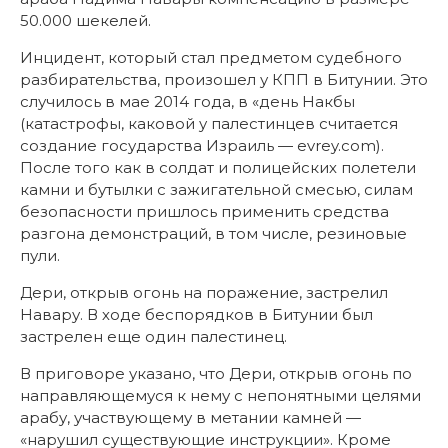
50.000 шекелей.
Инцидент, который стал предметом судебного
разбирательства, произошел у КПП в Битунии. Это
случилось в мае 2014 года, в «день Накбы
(катастрофы, каковой у палестинцев считается
создание государства Израиль — evrey.com).
После того как в солдат и полицейских полетели
камни и бутылки с зажигательной смесью, силам
безопасности пришлось применить средства
разгона демонстраций, в том числе, резиновые
пули.
Дери, открыв огонь на поражение, застрелил
Навару. В ходе беспорядков в Битунии был
застрелен еще один палестинец.
В приговоре указано, что Дери, открыв огонь по
направляющемуся к нему с непонятными целями
арабу, участвующему в метании камней —
«нарушил существующие инструкции». Кроме