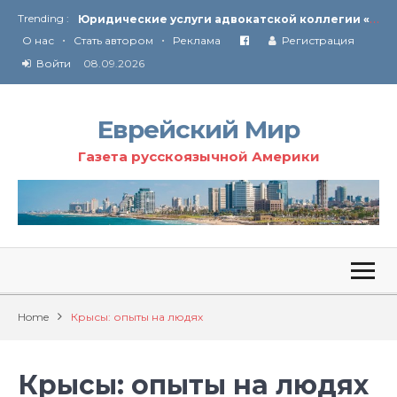
Ю
ридические услуги адвокатской коллегии «Эли Гервиц»: полное сопровождение на всех этапах
Trending :
•
•
От Ирана до Ливана и Газы
О нас
Стать автором
Реклама
Регистрация
Войти
08.09.2026
Еврейский Мир
Газета русскоязычной Америки
Home
Крысы: опыты на людях
Крысы: опыты на людях