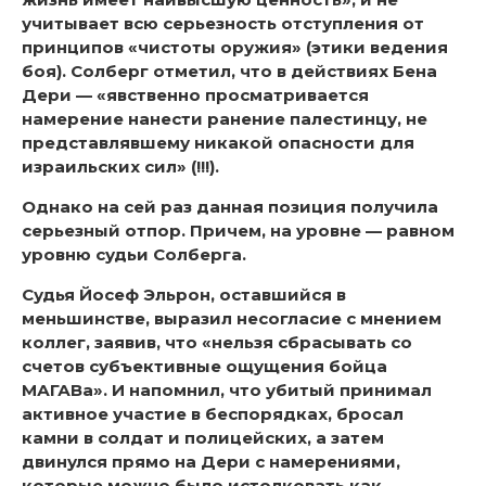
учитывает всю серьезность отступления от
принципов «чистоты оружия» (этики ведения
боя). Солберг отметил, что в действиях Бена
Дери — «явственно просматривается
намерение нанести ранение палестинцу, не
представлявшему никакой опасности для
израильских сил» (!!!).
Однако на сей раз данная позиция получила
серьезный отпор. Причем, на уровне — равном
уровню судьи Солберга.
Судья Йосеф Эльрон, оставшийся в
меньшинстве, выразил несогласие с мнением
коллег, заявив, что «нельзя сбрасывать со
счетов субъективные ощущения бойца
МАГАВа». И напомнил, что убитый принимал
активное участие в беспорядках, бросал
камни в солдат и полицейских, а затем
двинулся прямо на Дери с намерениями,
которые можно было истолковать как