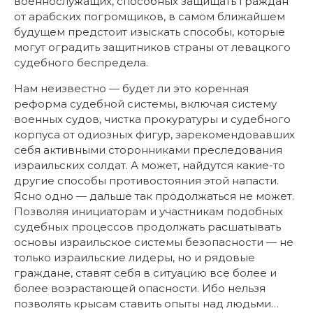
военнослужащих, способных защищать граждан
от арабских погромщиков, в самом ближайшем
будущем предстоит изыскать способы, которые
могут оградить защитников страны от левацкого
судебного беспредела.
Нам неизвестно — будет ли это коренная
реформа судебной системы, включая систему
военных судов, чистка прокуратуры и судебного
корпуса от одиозных фигур, зарекомендовавших
себя активными сторонниками преследования
израильских солдат. А может, найдутся какие-то
другие способы противостояния этой напасти.
Ясно одно — дальше так продолжаться не может.
Позволяя инициаторам и участникам подобных
судебных процессов продолжать расшатывать
основы израильское системы безопасности — не
только израильские лидеры, но и рядовые
граждане, ставят себя в ситуацию все более и
более возрастающей опасности. Ибо нельзя
позволять крысам ставить опыты над людьми…