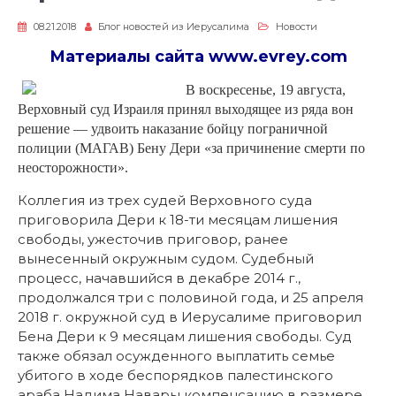
08.21.2018
Блог новостей из Иерусалима
Новости
Материалы сайта
www.evrey.com
В воскресенье, 19 августа,
Верховный суд Израиля принял выходящее из ряда вон
решение — удвоить наказание бойцу пограничной
полиции (МАГАВ) Бену Дери «за причинение смерти по
неосторожности».
Коллегия из трех судей Верховного суда
приговорила Дери к 18-ти месяцам лишения
свободы, ужесточив приговор, ранее
вынесенный окружным судом. Судебный
процесс, начавшийся в декабре 2014 г.,
продолжался три с половиной года, и 25 апреля
2018 г. окружной суд в Иерусалиме приговорил
Бена Дери к 9 месяцам лишения свободы. Суд
также обязал осужденного выплатить семье
убитого в ходе беспорядков палестинского
араба Надима Навары компенсацию в размере