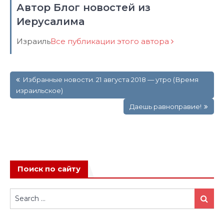
Автор Блог новостей из
Иерусалима
Израиль
Все публикации этого автора
Навигация
Избранные новости. 21 августа 2018 — утро (Время
по
израильское)
записям
Даешь равноправие!
Поиск по сайту
Search
Search
for: