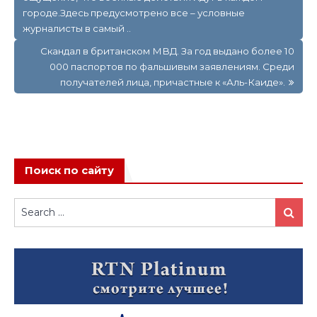
записям
городе.Здесь предусмотрено все – условные
журналисты в самый ..
Скандал в британском МВД. За год выдано более 10
000 паспортов по фальшивым заявлениям. Среди
получателей лица, причастные к «Аль-Каиде».
Поиск по сайту
Search
Search
for: