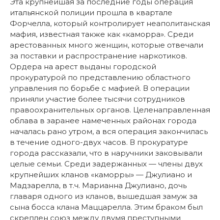
Эта крупнейшая за последние годы операция
итальянской полиции прошла в квартале
Форчелла, который контролирует неаполитанская
мафия, известная также как «каморра». Среди
арестованных много женщин, которые отвечали
за поставки и распространение наркотиков.
Ордера на арест выданы городской
прокуратурой по представлению областного
управления по борьбе с мафией. В операции
приняли участие более тысячи сотрудников
правоохранительных органов. Целенаправленная
облава в заранее намеченных районах города
началась рано утром, а вся операция закончилась
в течение одного-двух часов. В прокуратуре
города рассказали, что в наручники заковывали
целые семьи. Среди задержанных — члены двух
крупнейших кланов «каморры» — Джулиано и
Мадзарелла, в т.ч. Марианна Джулиано, дочь
главаря одного из кланов, вышедшая замуж за
сына босса клана Маццарелла. Этим браком был
скреплен союз между двумя преступными