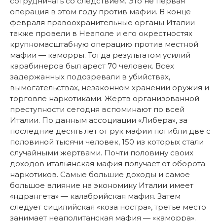
сотрудничать со следствием. Это не первая
операция в этом году против мафии. В конце
февраля правоохранительные органы Италии
также провели в Неаполе и его окрестностях
крупномасштабную операцию против местной
мафии — каморры. Тогда результатом усилий
карабинеров был арест 70 человек. Всех
задержанных подозревали в убийствах,
вымогательствах, незаконном хранении оружия и
торговле наркотиками. Жертв организованной
преступности сегодня вспоминают по всей
Италии. По данным ассоциации «Либера», за
последние десять лет от рук мафии погибли две с
половиной тысячи человек, 150 из которых стали
случайными жертвами. Почти половину своих
доходов итальянская мафия получает от оборота
наркотиков. Самые большие доходы и самое
большое влияние на экономику Италии имеет
«ндрангета» — калабрийская мафия. Затем
следует сицилийская «коза ностра», третье место
занимает неаполитанская мафия — «каморра».