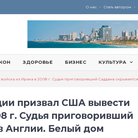
•
•
О нас
Стать автором
Ю
ридические услуги адвокатской коллегии «Эли Гервиц»: полное сопровождение на всех этапах
КОН
ЗДОРОВЬЕ
БИЗНЕС
КУЛЬТУРА
ойска из Ирака в 2008 г. Судья приговоривший Саддама скрывается
ии призвал США вывести
08 г. Судья приговоривший
в Англии. Белый дом