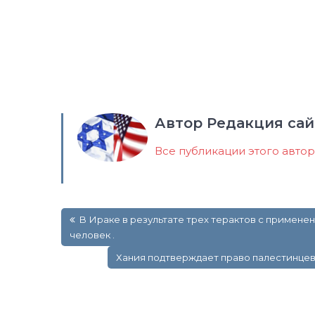
Автор Редакция сай
Все публикации этого авто
Навигация
В Ираке в результате трех терактов с примене
по
человек .
записям
Хания подтверждает право палестинцев 