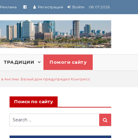
Реклама
Регистрация
Войти
08.07.2026
ТРАДИЦИИ
Помоги сайту
 в Англии. Белый дом предупредил Конгресс
Поиск по сайту
Search
Search
for: