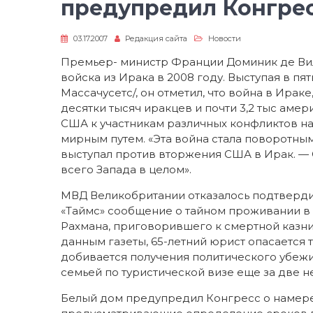
предупредил Конгре
03.17.2007
Редакция сайта
Новости
Премьер- министр Франции Доминик де Вил
войска из Ирака в 2008 году. Выступая в п
Массачусетс/, он отметил, что война в Ирак
десятки тысяч иракцев и почти 3,2 тыс аме
США к участникам различных конфликтов на
мирным путем. «Эта война стала поворотным
выступал против вторжения США в Ирак. 
всего Запада в целом».
МВД Великобритании отказалось подтвердит
«Таймс» сообщение о тайном проживании в
Рахмана, приговорившего к смертной казн
данным газеты, 65-летний юрист опасается 
добивается получения политического убежи
семьей по туристической визе еще за две н
Белый дом предупредил Конгресс о намере