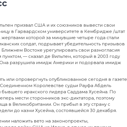
сс
ьпен призвал США и их союзников вывести свои
ятницу в Гарвардском университете в Кембридже /штат
е, жертвами которой за минувшие четыре года стали
риканских солдат, подрывает убедительность призывов
 Ближнем Востоке урегулировать свои разногласия
 пунктом, — сказал де Вильпен, который в 2003 году
— Она разрушила имидж Америки и подорвала имидж
ь или опровергнуть опубликованное сегодня в газете
 Соединенном Королевстве судьи Рауфа Абдель
и бывшего иракского лидера Саддама Хусейна. По
теперь мести сторонников экс-диктатора, поэтому
ща в Великобритании. Он прибыл в эту страну с
едели до казни Хусейна, состоявшейся 30 декабря.
нии наложить вето на законопроекты,