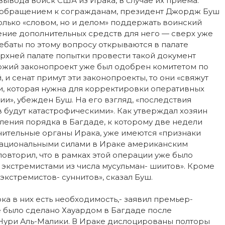
вода войск США из Ирака, в случае их приема.
ообращением к согражданам, президент Джордж Буш
лько «словом, но и делом» поддержать воинский
ние дополнительных средств для него — сверх уже
ебаты по этому вопросу открываются в палате
рхней палате попытки провести такой документ
хожий законопроект уже был одобрен комитетом по
 и сенат примут эти законопроекты, то они «свяжут
ти, которая нужна для корректировки оперативных
ии», убежден Буш. На его взгляд, «последствия
 будут катастрофическими». Как утверждал хозяин
ления порядка в Багдаде, к которому две недели
нительные органы Ирака, уже имеются «признаки
национальными силами в Ираке американским
вторил, что в рамках этой операции уже было
 экстремистами из числа мусульман- шиитов». Кроме
экстремистов- суннитов», сказал Буш.
ка в них есть необходимость,- заявил премьер-
 было сделано Хауардом в Багдаде после
Нури Аль-Малики. В Ираке дислоцированы полторы