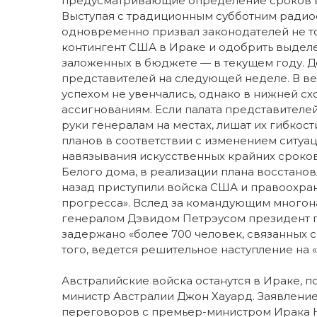
предусматривающие определение сроков вы
Выступая с традиционным субботним ради
одновременно призвал законодателей не то
контингент США в Ираке и одобрить выделе
заложенных в бюджете — в текущем году. Д
представителей на следующей неделе. В ве
успехом не увенчались, однако в нижней с
ассигнованиям. Если палата представителей,
руки генералам на местах, лишат их гибкос
планов в соответствии с изменением ситуац
навязывания искусственных крайних сроков
Белого дома, в реализации плана восстанов
назад приступили войска США и правоохра
прогресса». Вслед за командующим много
генералом Дэвидом Петрэусом президент по
задержано «более 700 человек, связанных с
того, ведется решительное наступление на «
Австралийские войска останутся в Ираке, по
министр Австралии Джон Хауард. Заявление
переговоров с премьер-министром Ирака 