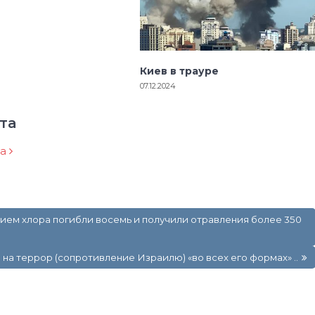
Киев в трауре
07.12.2024
та
ра
нием хлора погибли восемь и получили отравления более 350
на террор (сопротивление Израилю) «во всех его формах» ..