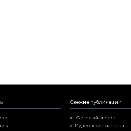
лы
Свежие публикации
сти
Фиговый листок
тика
Иудео-христианская