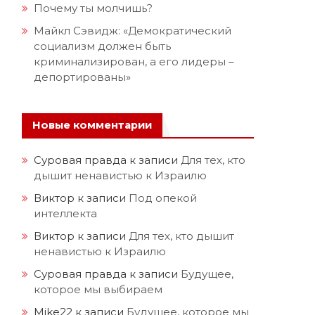
Почему ты молчишь?
Майкл Сэвидж: «Демократический
социализм должен быть
криминализирован, а его лидеры –
депортированы»
Новые комментарии
Суровая правда
к записи
Для тех, кто
дышит ненавистью к Израилю
Виктор
к записи
Под опекой
интеллекта
Виктор
к записи
Для тех, кто дышит
ненавистью к Израилю
Суровая правда
к записи
Будущее,
которое мы выбираем
Mike22
к записи
Будущее, которое мы