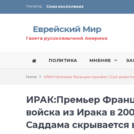
Trending :
Соглашение США с Ираном
Технология Революции в Иране
Еврейский Мир
От Ирана до Ливана и Газы
Газета русскоязычной Америки
ПОЛИТИКА
МНЕНИЕ
ЗА
Home
ИРАК:Премьер Франции призвал США вывести в
ИРАК:Премьер Франц
войска из Ирака в 20
Саддама скрывается 