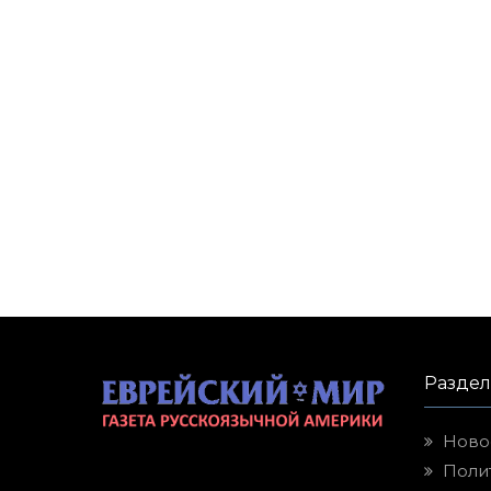
Разде
Ново
Поли