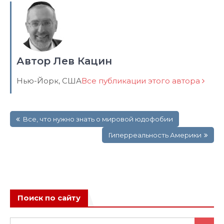
Автор Лев Кацин
Нью-Йорк, США
Все публикации этого автора
Навигация
Все, что нужно знать о мировой юдофобии
по
записям
Гиперреальность Америки
Поиск по сайту
Search