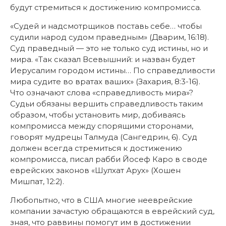
будут стремиться к достижению компромисса.
«Судей и надсмотрщиков поставь себе… чтобы
судили народ судом праведным» (Дварим, 16:18).
Суд праведный — это не только суд истины, но и
мира. «Так сказал Всевышний: и назван будет
Иерусалим городом истины… По справедливости
мира судите во вратах ваших» (Захария, 8:3-16).
Что означают слова «справедливость мира»?
Судьи обязаны вершить справедливость таким
образом, чтобы установить мир, добиваясь
компромисса между спорящими сторонами,
говорят мудрецы Талмуда (Сангедрин, 6). Суд
должен всегда стремиться к достижению
компромисса, писал рабби Йосеф Каро в своде
еврейских законов «Шулхат Арух» (Хошен
Мишпат, 12:2).
Любопытно, что в США многие нееврейские
компании зачастую обращаются в еврейский суд,
зная, что раввины помогут им в достижении