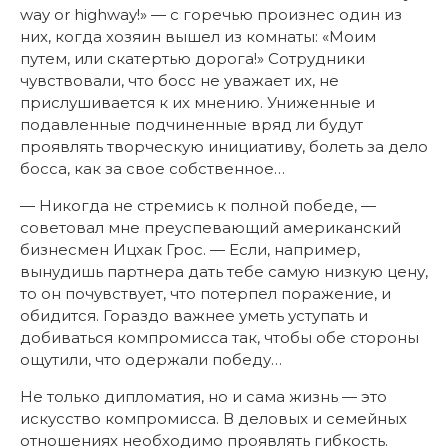
way or highway!» — с горечью произнес один из
них, когда хозяин вышел из комнаты: «Моим
путем, или скатертью дорога!» Сотрудники
чувствовали, что босс не уважает их, не
прислушивается к их мнению. Униженные и
подавленные подчиненные вряд ли будут
проявлять творческую инициативу, болеть за дело
босса, как за свое собственное…
— Никогда не стремись к полной победе, —
советовал мне преуспевающий американский
бизнесмен Ицхак Грос. — Если, например,
вынудишь партнера дать тебе самую низкую цену,
то он почувствует, что потерпел поражение, и
обидится. Гораздо важнее уметь уступать и
добиваться компромисса так, чтобы обе стороны
ощутили, что одержали победу…
Не только дипломатия, но и сама жизнь — это
искусство компромисса. В деловых и семейных
отношениях необходимо проявлять гибкость.