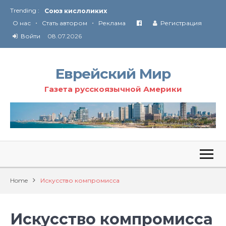
Trending :
Соглашение США с Ираном
•
•
Технология Революции в Иране
О нас
Стать автором
Реклама
Регистрация
Войти
08.07.2026
От Ирана до Ливана и Газы
Еврейский Мир
Газета русскоязычной Америки
Home
Искусство компромисса
Искусство компромисса