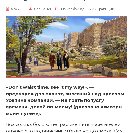
07.04.2018
Лев Кацин
Не хлебом единым
/
Традиции
«Don’t waist time, see it my way!», —
предупреждал плакат, висевший над креслом
хозяина компании. — Не трать попусту
времени, делай по-моему! (дословно «смотри
моим путем»).
Возможно, босс хотел рассмешить посетителей,
однако его подчиненным было не до смеха. «My