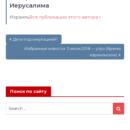
Иерусалима
Израиль
Все публикации этого автора
Навигация
Дети под оккупацией?
по
записям
Избранные новости. 3 июля 2018 — утро (Время
израильское)
Поиск по сайту
Search
Search
for: