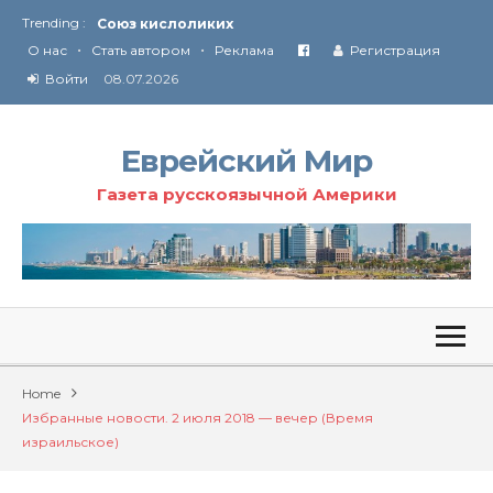
Союз кислоликих
Trending :
Соглашение США с Ираном
•
•
О нас
Стать автором
Реклама
Регистрация
Технология Революции в Иране
Войти
08.07.2026
От Ирана до Ливана и Газы
Еврейский Мир
Газета русскоязычной Америки
Home
Избранные новости. 2 июля 2018 — вечер (Время
израильское)