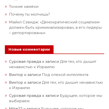
Тонкие намёки
Почему ты молчишь?
Майкл Сэвидж: «Демократический социализм
должен быть криминализирован, а его лидеры
– депортированы»
Новые комментарии
Суровая правда
к записи
Для тех, кто дышит
ненавистью к Израилю
Виктор
к записи
Под опекой интеллекта
Виктор
к записи
Для тех, кто дышит ненавистью
к Израилю
Суровая правда
к записи
Будущее, которое мы
выбираем
Mike22
к записи
Будущее, которое мы