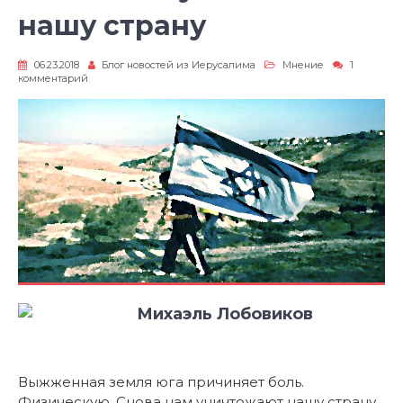
нашу страну
06.23.2018
Блог новостей из Иерусалима
Мнение
1
к
комментарий
записи
Снова
нам
уничтожают
нашу
страну
Михаэль Лобовиков
Выжженная земля юга причиняет боль.
Физическую. Снова нам уничтожают нашу страну.