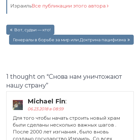
Израиль
Все публикации этого автора
Навигация
Вот, судьи — кто!
по
записям
Генералы в борьбе за мир или Доктрина пацифизма
1 thought on “
Снова нам уничтожают
нашу страну
”
Michael Fin
:
06.23.2018 в 08:59
Для того чтобы начать строить новый храм
были сделаны несколько важных шагов .
После 2000 лет изгнания , было вновь
создано государство Израиль . Со всех