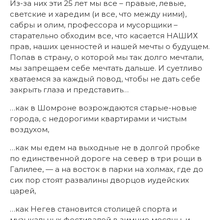
Из-за них эти 25 лет мы все – правые, левые,
светские и харедим (и все, что между ними),
сабры и олим, профессора и мусорщики –
старательно обходим все, что касается НАШИХ
прав, наших ценностей и нашей мечты о будущем.
Попав в страну, о которой мы так долго мечтали,
мы запрещаем себе мечтать дальше. И суетливо
хватаемся за каждый повод, чтобы не дать себе
закрыть глаза и представить…
…как в Шомроне возрождаются старые-новые
города, с недорогими квартирами и чистым
воздухом,
…как мы едем на выходные не в долгой пробке
по единственной дороге на север в три рощи в
Галилее, — а на восток в парки на холмах, где до
сих пор стоят развалины дворцов иудейских
царей,
…как Негев становится столицей спорта и
музыкальных фестивалей в зимние месяцы, и