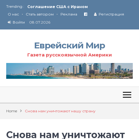
Trending :
Соглашение США с Ираном
•
•
Технология Революции в Иране
О нас
Стать автором
Реклама
Регистрация
Ю
ридические услуги адвокатской коллегии «Эли Гервиц»: полное сопровождение на всех этапах
Войти
08.07.2026
От Ирана до Ливана и Газы
Еврейский Мир
Газета русскоязычной Америки
Home
Снова нам уничтожают нашу страну
Снова нам уничтожают