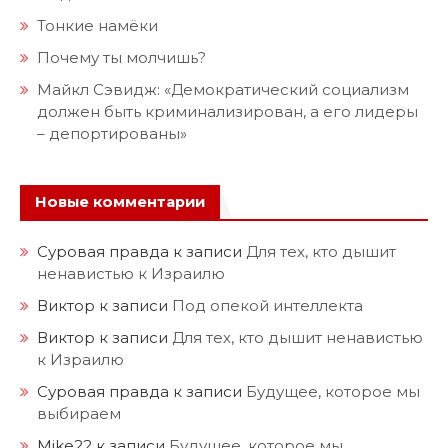
Тонкие намёки
Почему ты молчишь?
Майкл Сэвидж: «Демократический социализм
должен быть криминализирован, а его лидеры
– депортированы»
Новые комментарии
Суровая правда
к записи
Для тех, кто дышит
ненавистью к Израилю
Виктор
к записи
Под опекой интеллекта
Виктор
к записи
Для тех, кто дышит ненавистью
к Израилю
Суровая правда
к записи
Будущее, которое мы
выбираем
Mike22
к записи
Будущее, которое мы