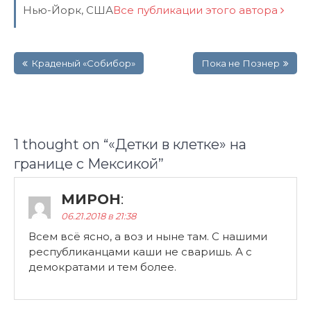
Нью-Йорк, США
Все публикации этого автора
Навигация
Краденый «Собибор»
Пока не Познер
по
записям
1 thought on “
«Детки в клетке» на
границе с Мексикой
”
МИРОН
:
06.21.2018 в 21:38
Всем всё ясно, а воз и ныне там. С нашими
республиканцами каши не сваришь. А с
демократами и тем более.