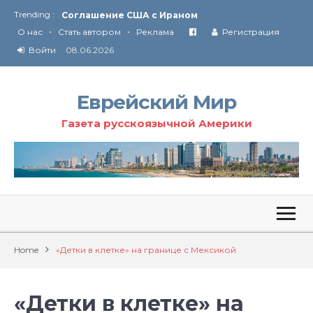
Trending :
Соглашение США с Ираном
•
•
Технология Революции в Иране
О нас
Стать автором
Реклама
Регистрация
Войти
08.06.2026
От Ирана до Ливана и Газы
Еврейский Мир
Газета русскоязычной Америки
Home
«Детки в клетке» на границе с Мексикой
«Детки в клетке» на