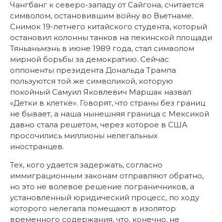
Чангбанг к северо-западу от Сайгона, считается
символом, остановившим войну во Вьетнаме.
Снимок 19-летнего китайского студента, который
остановил колонны танков на пекинской площади
Тяньаньмэнь в июне 1989 года, стал символом
мирной борьбы за демократию. Сейчас
оппоненты президента Дональда Трампа
пользуются той же символикой, которую
покойный Самуил Яковлевич Маршак назвал
«Детки в клетке». Говорят, что страны без границ
не бывает, а наша нынешняя граница с Мексикой
давно стала решетом, через которое в США
просочились миллионы нелегальных
иностранцев.
Тех, кого удается задержать, согласно
иммиграционным законам отправляют обратно,
но это не волевое решение пограничников, а
установленный юридический процесс, по ходу
которого нелегала помещают в изолятор
временного содержания, что, конечно, не