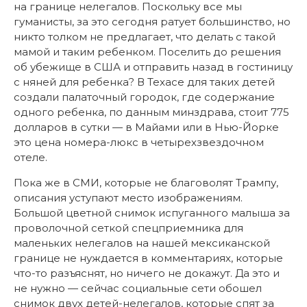
на границе нелегалов. Поскольку все мы
гуманисты, за это сегодня ратует большинство, но
никто толком не предлагает, что делать с такой
мамой и таким ребенком. Поселить до решения
об убежище в США и отправить назад в гостиницу
с няней для ребенка? В Техасе для таких детей
создали палаточный городок, где содержание
одного ребенка, по данным минздрава, стоит 775
долларов в сутки — в Майами или в Нью-Йорке
это цена номера-люкс в четырехзвездочном
отеле.
Пока же в СМИ, которые не благоволят Трампу,
описания уступают место изображениям.
Большой цветной снимок испуганного малыша за
проволочной сеткой спецприемника для
маленьких нелегалов на нашей мексиканской
границе не нуждается в комментариях, которые
что-то разъяснят, но ничего не докажут. Да это и
не нужно — сейчас социальные сети обошел
снимок двух детей-нелегалов, которые спят за