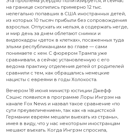
Эта проблема усердно политизируется, и сейчас
на границе скопились примерно 12 тыс.
нелегально попавших в США иностранных детей,
из которых 10 тысяч прибыли без сопровождения
взрослых. Отпускать их нельзя, а содержать негде,
и мир день за днем облетают снимки и
видеокадры «деток в клетках», посаженных туда
злыми республиканцами во главе — сами
понимаете с кем. С фюрером Трампа уже
сравнивали, а сейчас установленную с его
ведома практику отделения детей от родителей
сравнили с тем, как обращались немецкие
нацисты с евреями в годы Холокоста.
Вечером 18 июня министр юстиции Джефф
Сэшнс появился в программе Лоры Ингрэм на
канале Fox News и назвал такое сравнение «по
сути преувеличением», так как «в нацистской
Германии евреям мешали выехать из страны»,
имея в виду, что у нас некоторым иностранцам
мешают въехать. Когда Ингрэм спросила,