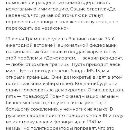
помогает ли разделение семей сдерживать
нелегальную иммиграцию, Сэшнс ответил: «Да,
надеемся, что, узнав об этом, люди станут
пересекать границу в положенных пунктах, а не
переходить ее незаконно».
19 июня Трамп выступил в Вашингтоне на 75-й
ежегодной встрече Национальной федерации
национальных бизнесов и поддал жару в топку
этой проблемы. «Демократам, — заявил резидент,
— любы открытые границы. Пусть приходит весь
мир. Пусть приходят члены банды MS-13, мы
открыли границы… Они (демократы) видят в этом
потенциальных избирателей. Когда-нибудь они
станут голосовать за демократов». Опять двадцать
пять — правдоруб Трамп сказал «национальным
бизнесменам» то, что у многих на уме, но, к
большому сожалению, у немногих на языке. В
русском народе принято говорить, что в 1812 году
на их страну напали французы, а в 1941-м —
немцы, но политкорректоры поправят, что это