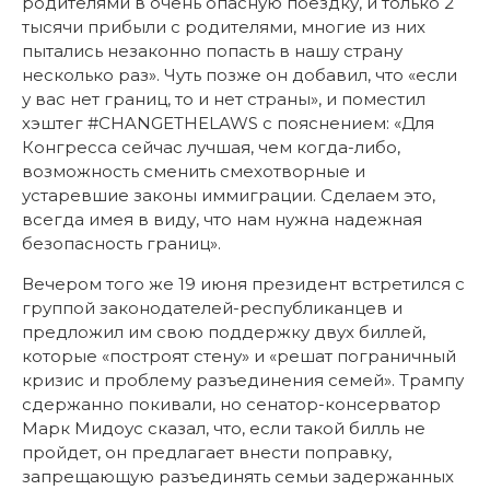
родителями в очень опасную поездку, и только 2
тысячи прибыли с родителями, многие из них
пытались незаконно попасть в нашу cтрану
несколько раз». Чуть позже он добавил, что «если
у вас нет границ, то и нет страны», и поместил
хэштег #CHANGETHELAWS c пояснением: «Для
Конгресса сейчас лучшая, чем когда-либо,
возможность сменить смехотворные и
устаревшие законы иммиграции. Сделаем это,
всегда имея в виду, что нам нужна надежная
безопасность границ».
Вечером того же 19 июня президент встретился с
группой законодателей-республиканцев и
предложил им свою поддержку двух биллей,
которые «построят стену» и «решат пограничный
кризис и проблему разъединения семей». Трампу
сдержанно покивали, но сенатор-консерватор
Марк Мидоус сказал, что, если такой билль не
пройдет, он предлагает внести поправку,
запрещающую разъединять семьи задержанных