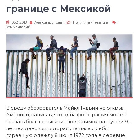
границе с Мексикой
06.21.2018
Александр Грант
Политика
/
Тема дня
1
к
комментарий
записи
«Детки
в
клетке»
на
границе
с
Мексикой
В среду обозреватель Майкл Гудвин не открыл
Америки, написав, что одна фотография может
сказать больше тысячи слов. Снимок плачущей 9-
летней девочки, которая стащила с себя
горевшую одежду 8 июня 1972 года в деревне