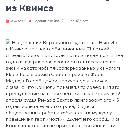
из Квинса
03.09.2007
Редакция сайта
Новый Свет
В отделении Верховного суда штата Нью-Йорк
в Квинсе признал себя виновным 21-летний
Джеймс Конолли, который с приятелем почти два
года назад рисовал свастики и антисемитские
знаки на автомобилях, запаркованных у синагоги
Electchester Jewish Center в районе Фреш-
Медоуз. В сообщении прокуратуры Квинса
сказано, что Конноли признал, что совершил это
преступление на почве ненависти к евреям, и 12
апреля судья Ричард Бахтер приговорит его к 5
годам испытательного срока, 10 дням
общественных работ и «обязательному курсу
повышения терпимости». 22-летнего сообщника
Конолли, который не признает себя виновным,