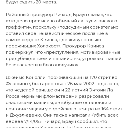
будут судить 20 марта.
Районный прокурор Ричард Браун сказал, что
«это дело превысило обычный акт хулиганского
граффити», поскольку «подсудимый сознательно
оставил свое ненавистническое послание в
самом сердце Квинса, где живут столько
переживших Холокост». Прокурор Квинса
подчеркнул, что «преступления, мотивированные
предубеждением и ненавистью, угрожают нашей
безопасности и благополучию».
Джеймс Конолли, проживающий на 170 стрит во
Флашинге, был арестован 26 мая 2002 года за то,
что неделей раньше он и 22-летний Энтони Ла
Росса черными фломастерами разрисовали
свастиками машины, автобусные остановки и
почтовые ящики у еврейского центра на 164 стрит
и Джуэл-авеню. Они также написали «Убить всех
евреев 7/14/05». Ричард Браун сообщил, что
арестованные Конолли и Ла Росса отказались