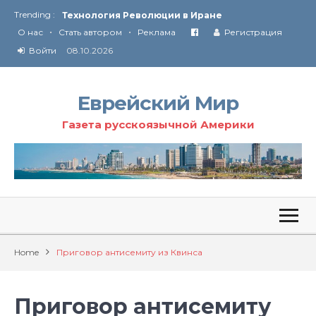
Trending :
Технология Революции в Иране
•
•
О нас
Стать автором
Реклама
Регистрация
От Ирана до Ливана и Газы
Войти
08.10.2026
Еврейский Мир
Газета русскоязычной Америки
Home
Приговор антисемиту из Квинса
Приговор антисемиту