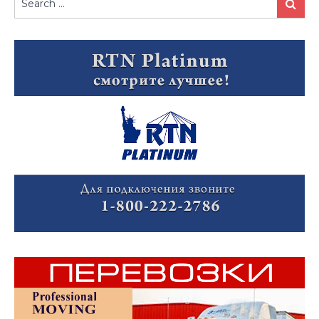
Search
for: