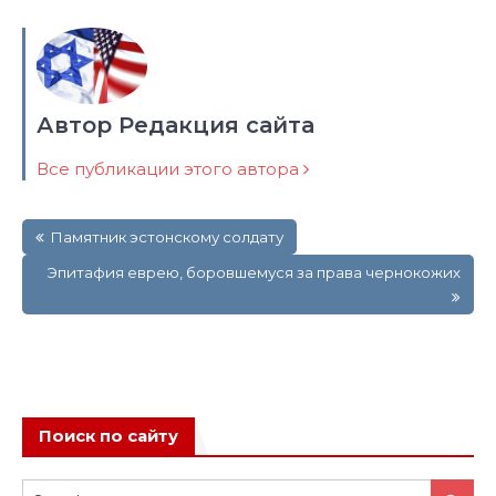
Автор Редакция сайта
Все публикации этого автора
Навигация
Памятник эстонскому солдату
по
записям
Эпитафия еврею, боровшемуся за права чернокожих
Поиск по сайту
Search