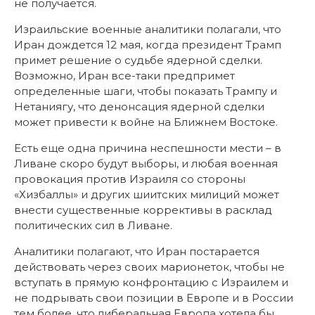
не получается.
Израильские военные аналитики полагали, что
Иран дождется 12 мая, когда президент Трамп
примет решение о судьбе ядерной сделки.
Возможно, Иран все-таки предпримет
определенные шаги, чтобы показать Трампу и
Нетаниягу, что денонсация ядерной сделки
может привести к войне на Ближнем Востоке.
Есть еще одна причина неспешности мести – в
Ливане скоро будут выборы, и любая военная
провокация против Израиля со стороны
«Хизбаллы» и других шиитских милиций может
внести существенные коррективы в расклад
политических сил в Ливане.
Аналитики полагают, что Иран постарается
действовать через своих марионеток, чтобы не
вступать в прямую конфронтацию с Израилем и
не подрывать свои позиции в Европе и в России
тем более, что либеральная Европа хотела бы