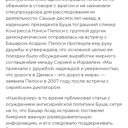
обвиняли в сговоре с врагом и не назначали
спецпрокурора для расследования их
деятельности. Свыше десяти лет назад, в
каденцию президента Буша тогдашний спикер
Конгресса Нэнси Пелоси с группой других
демократических отправилась на встречу с
Башаром Асадом. Пелоси протянула ему руку
дружбы и утверждала, что основной целью ее
поездки было обсуждение выработки мирного
соглашен6ия между Сирией и Израилем. «Мы
приехали с дружбой, надеждой и уверенностью,
что дорога в Дамаск – это дорога мира», —
заявила Пелоси в 2007 году после встречи с
сирийским диктатором.
«Ньюйоркер» в то время публиковал статьи с
осуждением антисирийской политики Буша, сетуя
на то, что Башар Асад исправно поставлял
Америке важную разведывательную
информацию, и его следовало поддерживать.