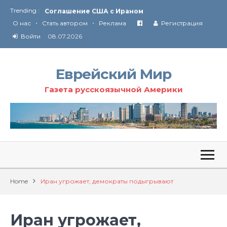
Trending :
Соглашение США с Ираном
•
•
Технология Революции в Иране
О нас
Стать автором
Реклама
Регистрация
Войти
08.07.2026
От Ирана до Ливана и Газы
Еврейский Мир
Газета русскоязычной Америки
Home
Иран угрожает, демократы подыгрывают
Иран угрожает,