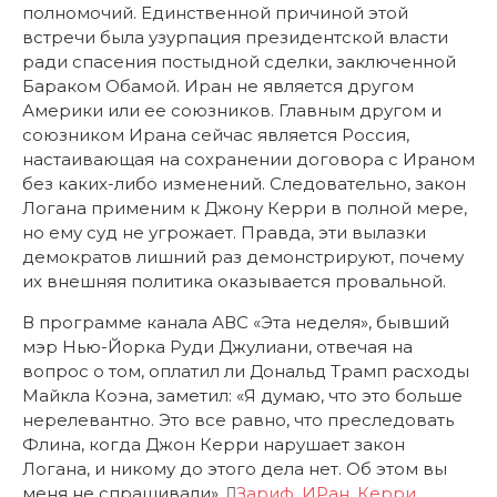
полномочий. Единственной причиной этой
встречи была узурпация президентской власти
ради спасения постыдной сделки, заключенной
Бараком Обамой. Иран не является другом
Америки или ее союзников. Главным другом и
союзником Ирана сейчас является Россия,
настаивающая на сохранении договора с Ираном
без каких-либо изменений. Следовательно, закон
Логана применим к Джону Керри в полной мере,
но ему суд не угрожает. Правда, эти вылазки
демократов лишний раз демонстрируют, почему
их внешняя политика оказывается провальной.
В программе канала АВС «Эта неделя», бывший
мэр Нью-Йорка Руди Джулиани, отвечая на
вопрос о том, оплатил ли Дональд Трамп расходы
Майкла Коэна, заметил: «Я думаю, что это больше
нерелевантно. Это все равно, что преследовать
Флина, когда Джон Керри нарушает закон
Логана, и никому до этого дела нет. Об этом вы
меня не спрашивали».
Зариф
,
ИРан
,
Керри