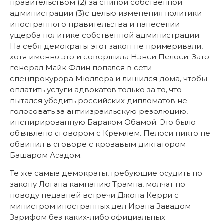
правительством (2) за спиной собственной
администрации (3)с целью изменения политики
иностранного правительства и нанесении
ущерба политике собственной администрации.
На себя демократы этот закон не примеривали,
хотя именно это и совершила Нэнси Пелоси. Зато
генерал Майк Флин попался в сети
спецпрокурора Мюллера и лишился дома, чтобы
оплатить услуги адвокатов только за то, что
пытался убедить российских дипломатов не
голосовать за антиизраильскую резолюцию,
инспирированную Бараком Обамой. Это было
объявлено сговором с Кремлем. Пелоси никто не
обвинил в сговоре с кровавым диктатором
Башаром Асадом.
Те же самые демократы, требующие осудить по
закону Логана кампанию Трампа, молчат по
поводу недавней встречи Джона Керри с
министром иностранных дел Ирана Завадом
Зарифом без каких-либо официальных