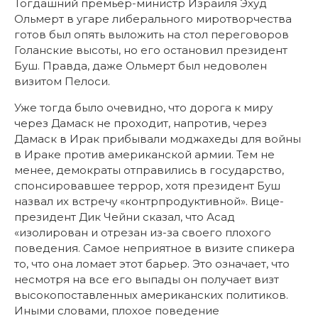
Тогдашний премьер-министр Израиля Эхуд
Ольмерт в угаре либерального миротворчества
готов был опять выложить на стол переговоров
Голанские высоты, но его остановил президент
Буш. Правда, даже Ольмерт был недоволен
визитом Пелоси.
Уже тогда было очевидно, что дорога к миру
через Дамаск не проходит, напротив, через
Дамаск в Ирак прибывали моджахеды для войны
в Ираке против американской армии. Тем не
менее, демократы отправились в государство,
спонсировавшее террор, хотя президент Буш
назвал их встречу «контрпродуктивной». Вице-
президент Дик Чейни сказал, что Асад
«изолирован и отрезан из-за своего плохого
поведения. Самое неприятное в визите спикера
то, что она ломает этот барьер. Это означает, что
несмотря на все его выпады он получает визт
высокопоставленных американских политиков.
Иными словами, плохое поведение