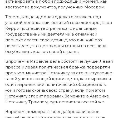
активировать в любой подходящий момент, как
явствует из документов, полученных Мосадом.
Теперь, когда ядерная сделка оказалась под
угрозой денонсации, бывший госсекретарь Джон
Керри поспешил встретиться с иранскими
государственными деятелями в отчаянной
попытке спасти свое детище, что лишний раз
показывает, что демократы готовы на все, лишь
бы ублажить врагов своей страны.
Впрочем, в Израиле дела обстоят не лучше. Левая
пресса и левая политическая бранжа подвергли
премьер-министра Нетаниягу за его выступление
такой уничтожающей критике, что, как выразился
один израильский политический обозреватель,
«они готовы сжечь свою страну, если при этом
Нетаниягу сгорит первым». Замените в Америке
Нетаниягу Трампом, суть останется все той же.
Впрочем, демократы всегда бросали вызов
республиканской администрации, только их не