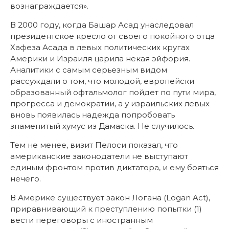
вознаграждается».
В 2000 году, когда Башар Асад унаследовал
президентское кресло от своего покойного отца
Хафеза Асада в левых политических кругах
Америки и Израиля царила некая эйфория.
Аналитики с самым серьезным видом
рассуждали о том, что молодой, европейски
образованный офтальмолог пойдет по пути мира,
прогресса и демократии, а у израильских левых
вновь появилась надежда попробовать
знаменитый хумус из Дамаска. Не случилось.
Тем не менее, визит Пелоси показал, что
американские законодатели не выступают
единым фронтом против диктатора, и ему бояться
нечего.
В Америке существует закон Логана (Logan Act),
приравнивающий к преступлению попытки (1)
вести переговоры с иностранным