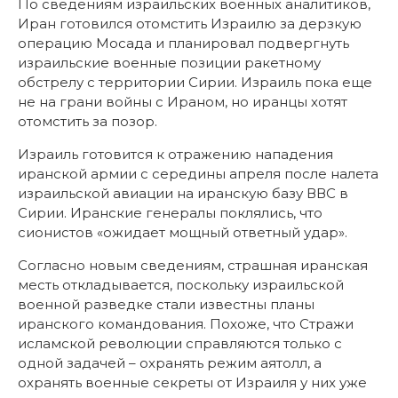
По сведениям израильских военных аналитиков,
Иран готовился отомстить Израилю за дерзкую
операцию Мосада и планировал подвергнуть
израильские военные позиции ракетному
обстрелу с территории Сирии. Израиль пока еще
не на грани войны с Ираном, но иранцы хотят
отомстить за позор.
Израиль готовится к отражению нападения
иранской армии с середины апреля после налета
израильской авиации на иранскую базу ВВС в
Сирии. Иранские генералы поклялись, что
сионистов «ожидает мощный ответный удар».
Согласно новым сведениям, страшная иранская
месть откладывается, поскольку израильской
военной разведке стали известны планы
иранского командования. Похоже, что Стражи
исламской революции справляются только с
одной задачей – охранять режим аятолл, а
охранять военные секреты от Израиля у них уже