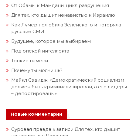
От Обамы к Мамдани: цикл разрушения
Для тех, кто дышит ненавистью к Израилю
Как Лумер полюбила Зеленского и потеряла
русские СМИ
Будущее, которое мы выбираем
Под опекой интеллекта
Тонкие намёки
Почему ты молчишь?
Майкл Сэвидж: «Демократический социализм
должен быть криминализирован, а его лидеры
– депортированы»
Новые комментарии
Суровая правда
к записи
Для тех, кто дышит
ненавистью к Израилю