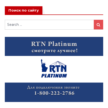
Поиск по сайту
Search
Search
for: