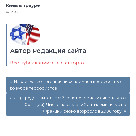
Киев в трауре
07.12.2024
Автор Редакция сайта
Все публикации этого автора
Навигация
Израильские пограничники поймали вооруженных
по
до зубов террористов
записям
CRIF (Представительский совет еврейских институтов
Франции): Число проявлений антисемитизма во
Франции резко возросло в 2006 году.