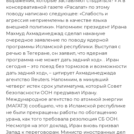
выражения, которые заставляют стыдиться? » А в
консервативной газете «Расалат» по этому
поводу написано следующее: «Слабость и
агрессия неприемлемы в качестве языка
внешней политики». Напомним: президент Ирана
Махмуд Ахмадинеджад сделал накануне
очередное заявление по поводу ядерной
программы Исламской республики. Выступая с
речью в Тегеране, он заявил, что ядерная
программа «не может дать задний ход». . Иран
сегодня – это поезд без тормозов и возможности
дать задний ход», – цитирует Ахмадинеджада
агентство Reuters. Напомним, в минувший
четверг истек срок ультиматума, который Совет
безопасности ООН предъявил Ирану.
Международное агентство по атомной энергии
(МАГАТЭ) сообщило, что в Исламской республике
не были прекращены работы по обогащению
урана, как того требовала резолюция СБ ООН.
Несмотря на этот доклад, Иран вновь призвал
Запад к переговорам. Министр иностранных дел