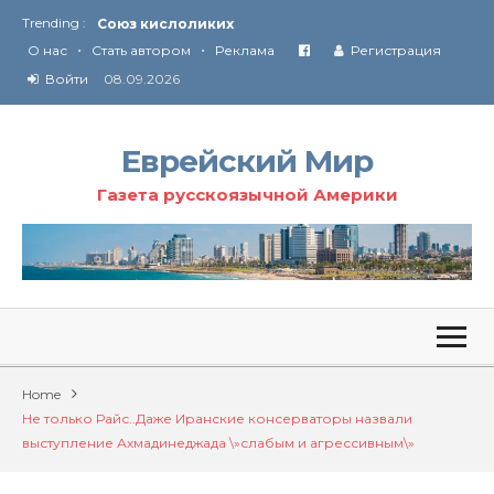
Союз кислоликих
Trending :
Соглашение США с Ираном
•
•
О нас
Стать автором
Реклама
Регистрация
Технология Революции в Иране
Войти
08.09.2026
От Ирана до Ливана и Газы
Еврейский Мир
Газета русскоязычной Америки
Home
Не только Райс..Даже Иранские консерваторы назвали
выступление Ахмадинеджада \»слабым и агрессивным\»