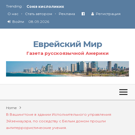
Trending :
Союз кислоликих
•
•
Соглашение США с Ираном
О нас
Стать автором
Реклама
Регистрация
Технология Революции в Иране
Войти
08.09.2026
От Ирана до Ливана и Газы
Еврейский Мир
Газета русскоязычной Америки
Home
В Вашингтоне в здании Исполнительного управления
Эйзенхауэра, по соседству с Белым домом прошли
антитеррористические учения.