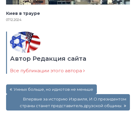
Киев в трауре
07.12.2024
Автор Редакция сайта
Все публикации этого автора
Навигация
Умных больше, но идиотов не меньше
по
записям
Впервые за историю Израиля, И.О.президентом
страны станет представитель друзской общины.