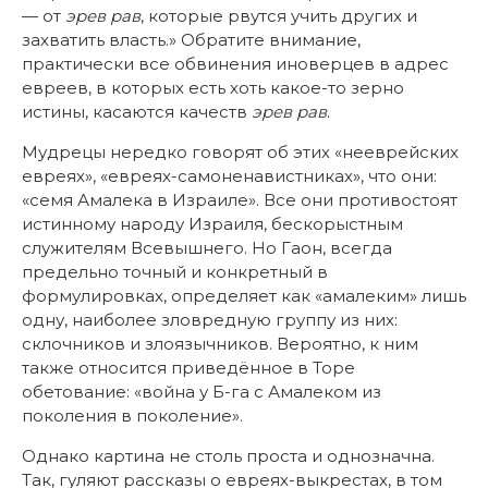
— от
эрев рав
, которые рвутся учить других и
захватить власть.» Обратите внимание,
практически все обвинения иноверцев в адрес
евреев, в которых есть хоть какое-то зерно
истины, касаются качеств
эрев рав
.
Мудрецы нередко говорят об этих «нееврейских
евреях», «евреях-самоненавистниках», что они:
«семя Амалека в Израиле». Все они противостоят
истинному народу Израиля, бескорыстным
служителям Всевышнего. Но Гаон, всегда
предельно точный и конкретный в
формулировках, определяет как «амалеким» лишь
одну, наиболее зловредную группу из них:
склочников и злоязычников. Вероятно, к ним
также относится приведённое в Торе
обетование: «война у Б-га с Амалеком из
поколения в поколение».
Однако картина не столь проста и однозначна.
Так, гуляют рассказы о евреях-выкрестах, в том