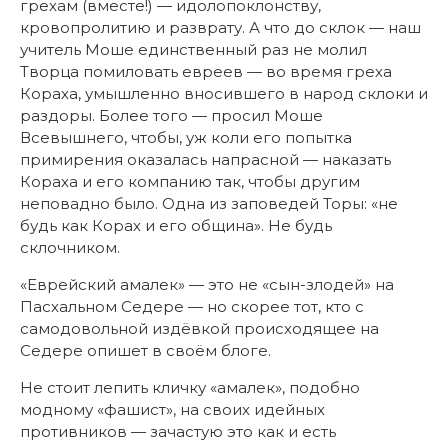
грехам (вместе!) — идолопоклонству,
кровопролитию и разврату. А что до склок — наш
учитель Моше единственный раз не молил
Творца помиловать евреев — во время греха
Кораха, умышленно вносившего в народ склоки и
раздоры. Более того — просил Моше
Всевышнего, чтобы, уж коли его попытка
примирения оказалась напрасной — наказать
Кораха и его компанию так, чтобы другим
неповадно было. Одна из заповедей Торы: «не
будь как Корах и его община». Не будь
склочником.
«Еврейский амалек» — это не «сын-злодей» на
Пасхальном Седере — но скорее тот, кто с
самодовольной издёвкой происходящее на
Седере опишет в своём блоге.
Не стоит лепить кличку «амалек», подобно
модному «фашист», на своих идейных
противников — зачастую это как и есть