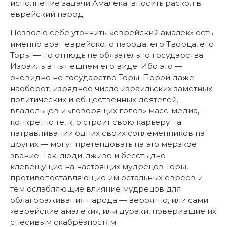
исполнение задачи Амалека: вносить раскол в
еврейский народ.
Позволю себе уточнить: «еврейский амалек» есть
именно враг еврейского народа, его Творца, его
Торы — но отнюдь не обязательно государства
Израиль в нынешнем его виде. Ибо это —
очевидно не государство Торы. Порой даже
наоборот, изрядное число израильских заметных
политических и общественных деятелей,
владельцев и «говорящих голов» масс-медиа,-
конкретно те, кто строит свою карьеру на
натравливании одних своих соплеменников на
других — могут претендовать на это мерзкое
звание. Так, люди, лживо и бесстыдно
клевещущие на настоящих мудрецов Торы,
противопоставляющие им остальных евреев и
тем ослабляющие влияние мудрецов для
облагораживания народа — вероятно, или сами
«еврейские амалеки», или дураки, поверившие их
спесивым скабрёзностям.