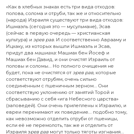
«Как в хлебных знаках есть три вида отходов:
полова, солома и отруби, так же и относительно
(народа) Израиля существуют три вида отходов:
Ишмаэль (сегодня это — мусульмане), Эсав
(сейчас в первую очередь — христианская
культура) и
эрев рав
. И соответственно Аврааму и
Ицхаку, из которых вышли Ишмаэль и Эсав,
придут два
машиаха:
Машиах бен Йосеф и
Машиах бен Давид, и они очистят Израиль от
половы и соломы… Но полного очищения не
будет, пока не очистятся от
эрев рав,
которые
соответствуют отрубям, очень сильно
соединённым с пшеничным зерном… Они
соответствую уклонению от занятий Торой и
сбрасыванию с себя «ига Небесного царства»
(заповедей). Они очень прилеплены к Израилю, и
евреи перенимают их поведение… подобно тому,
как невозможно отделить отруби от пшеницы,
если её не перемолоть, так же и отделить от
Израиля э
рев рав
могут только тяготы изгнания…