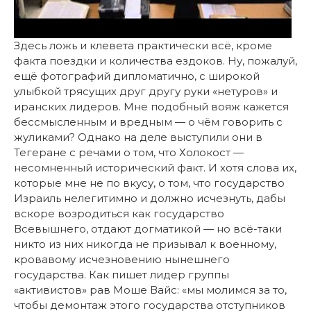
Здесь ложь и клевета практически всё, кроме
факта поездки и количества ездоков. Ну, пожалуй,
ещё фотографий дипломатично, с широкой
улыбкой трясущих друг другу руки «нетуров» и
иранских лидеров. Мне подобный вояж кажется
бессмысленным и вредным — о чём говорить с
жуликами? Однако на деле выступили они в
Тегеране с речами о том, что Холокост —
несомненный исторический факт. И хотя слова их,
которые мне не по вкусу, о том, что государство
Израиль нелегитимно и должно исчезнуть, дабы
вскоре возродиться как государство
Всевышнего, отдают догматикой — но всё-таки
никто из них никогда не призывал к военному,
кровавому исчезновению нынешнего
государства. Как пишет лидер группы
«активистов» рав Моше Вайс: «мы молимся за то,
чтобы демонтаж этого государства отступников