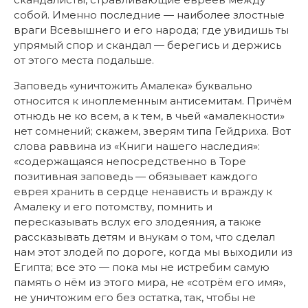
собой. Именно последние — наиболее злостные
враги Всевышнего и его народа; где увидишь ты
упрямый спор и скандал — берегись и держись
от этого места подальше.
Заповедь «уничтожить Амалека» буквально
относится к иноплеменным антисемитам. Причём
отнюдь не ко всем, а к тем, в чьей «амалекности»
нет сомнений; скажем, зверям типа Гейдриха. Вот
слова раввина из «Книги нашего наследия»:
«
содержащаяся непосредственно в Торе
позитивная заповедь — обязывает каждого
еврея хранить в сердце ненависть и вражду к
Амалеку и его потомству, помнить и
пересказывать вслух его злодеяния, а также
рассказывать детям и внукам о том, что сделал
нам этот злодей по дороге, когда мы выходили из
Египта; все это — пока мы не истребим самую
память о нём из этого мира, не «сотрём его имя»,
не уничтожим его без остатка, так, чтобы не