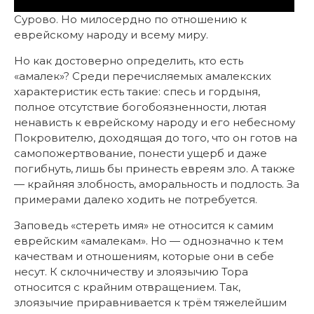
Сурово. Но милосердно по отношению к
еврейскому народу и всему миру.
Но как достоверно определить, кто есть
«амалек»? Среди перечисляемых амалекских
характеристик есть такие: спесь и гордыня,
полное отсутствие богобоязненности, лютая
ненависть к еврейскому народу и его небесному
Покровителю, доходящая до того, что он готов на
самопожертвование, понести ущерб и даже
погибнуть, лишь бы принесть евреям зло. А также
— крайняя злобность, аморальность и подлость. За
примерами далеко ходить не потребуется.
Заповедь «стереть имя» не относится к самим
еврейским «амалекам». Но — однозначно к тем
качествам и отношениям, которые они в себе
несут. К склочничеству и злоязычию Тора
относится с крайним отвращением. Так,
злоязычие приравнивается к трём тяжелейшим