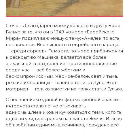
Я очень благодарен моему коллеге и другу Боре
Гулько за то, что он в 1349 номере «Еврейского
Мира» поднял важнейшую тему: «Амалек, то есть
ненавистник Всевышнего и еврейского народа,
— среди евреев». Тема эта, по мере приближения
к раскрытию Машиаха, делается всё более
актуальной; а разделение, противопоставление
среди нас — всё более жёстким и
бескомпромиссным. Чёрное-белое, свет и тьма,
резкие их границы — словно тени на Луне. Этот
материал — только заметки на полях статьи Гулько.
С появлением единой информационной свалки—
интернета стало легче отыскивать
единомышленников и кучковаться с теми, кого ты
едва ли увидишь рядом на планете Земля. И, зная
об изобилии единомышленников, граждане всё