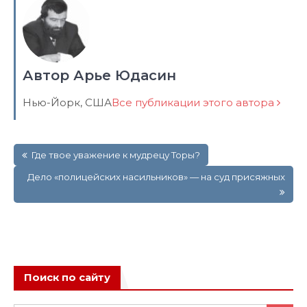
Автор Арье Юдасин
Нью-Йорк, США
Все публикации этого автора
Навигация
Где твое уважение к мудрецу Торы?
по
записям
Дело «полицейских насильников» — на суд присяжных
Поиск по сайту