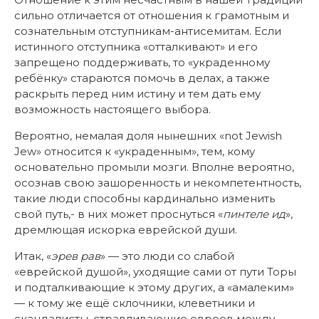
сильно отличается от отношения к грамотным и
сознательным отступникам-антисемитам. Если
истинного отступника «отталкивают» и его
запрещено поддерживать, то «украденному
ребёнку» стараются помочь в делах, а также
раскрыть перед ним истину и тем дать ему
возможность настоящего выбора.
Вероятно, немалая доля нынешних «not Jewish
Jew» относится к «украденным», тем, кому
основательно промыли мозги. Вполне вероятно,
осознав свою зашоренность и некомпетентность,
такие люди способны кардинально изменить
свой путь,- в них может проснуться «
пинтеле ид
»,
дремлющая искорка еврейской души.
Итак, «
эрев рав
» — это люди со слабой
«еврейской душой», уходящие сами от пути Торы
и подталкивающие к этому других, а «амалеким»
— к тому же ещё склочники, клеветники и
скандалисты, стравливающие евреев между