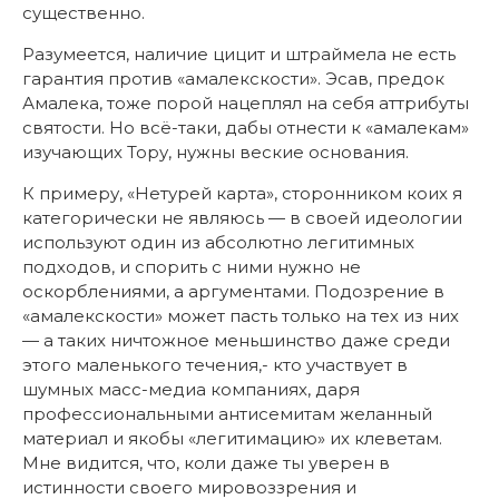
существенно.
Разумеется, наличие цицит и штраймела не есть
гарантия против «амалекскости». Эсав, предок
Амалека, тоже порой нацеплял на себя аттрибуты
святости. Но всё-таки, дабы отнести к «амалекам»
изучающих Тору, нужны веские основания.
К примеру, «Нетурей карта», сторонником коих я
категорически не являюсь — в своей идеологии
используют один из абсолютно легитимных
подходов, и спорить с ними нужно не
оскорблениями, а аргументами. Подозрение в
«амалекскости» может пасть только на тех из них
— а таких ничтожное меньшинство даже среди
этого маленького течения,- кто участвует в
шумных масс-медиа компаниях, даря
профессиональными антисемитам желанный
материал и якобы «легитимацию» их клеветам.
Мне видится, что, коли даже ты уверен в
истинности своего мировоззрения и