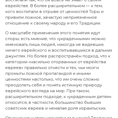
еврействе. В более расширительном — к тем,
кого воспитали в отрыве от ценностей Торы и
привили ложное, зачастую неприязненное
отношение к своему народу и его Традиции.
О масштабе применения этого понятия идут
споры; есть мнение, что «украденными» можно
именовать лишь людей, никогда не видевших
ничего еврейского и воспитывавшихся в дальних
джунглях. Но более распространён подход, что к
категории «насильно оторванных от еврейства
евреев» правильно отнести и тех, чьи мозги
промыты ложной пропагандой и иными
ценностями настолько, что им очень сложно
преодолеть себя и понять истинную природу
еврейского взгляда на мир. При таком,
расширительном подходе, к «украденным детям»
относится, в частности, большинство бывших
советских евреев и немалая доля израильских.
Отношение к этим несчастным в нашей Традиции