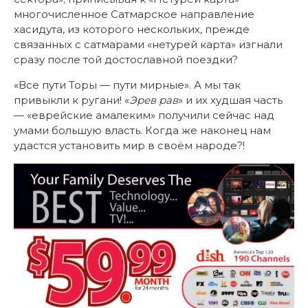
многочисленное Сатмарское направление
хасидута, из которого нескольких, прежде
связанных с сатмарами «нетурей карта» изгнали
сразу после той достославной поездки?
«Все пути Торы — пути мирные». А мы так
привыкли к ругани! «
Эрев рав
» и их худшая часть
— «еврейские амалеким» получили сейчас над
умами большую власть. Когда же наконец нам
удастся установить мир в своём народе?!