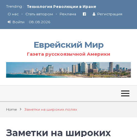
Ю
ридические услуги адвокатской коллегии «Эли Гервиц»: полное сопровождение на всех этапах
Trending :
•
•
От Ирана до Ливана и Газы
О нас
Стать автором
Реклама
Регистрация
Войти
08.08.2026
Еврейский Мир
Газета русскоязычной Америки
Home
Заметки на широких полях
Заметки на широких