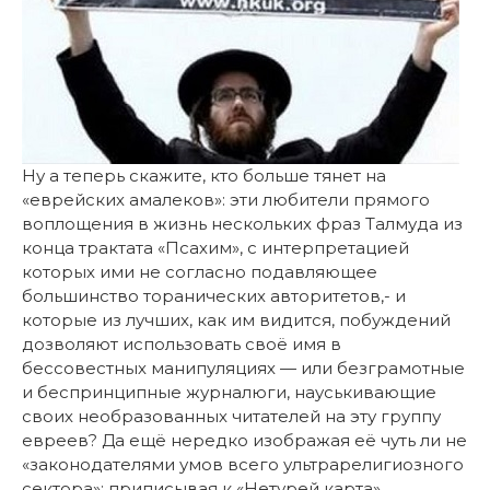
Ну а теперь скажите, кто больше тянет на
«еврейских амалеков»: эти любители прямого
воплощения в жизнь нескольких фраз Талмуда из
конца трактата «Псахим», с интерпретацией
которых ими не согласно подавляющее
большинство торанических авторитетов,- и
которые из лучших, как им видится, побуждений
дозволяют использовать своё имя в
бессовестных манипуляциях — или безграмотные
и беспринципные журналюги, науськивающие
своих необразованных читателей на эту группу
евреев? Да ещё нередко изображая её чуть ли не
«законодателями умов всего ультрарелигиозного
сектора»; приписывая к «Нетурей карта»