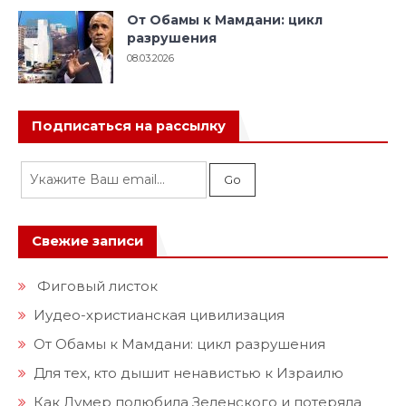
От Обамы к Мамдани: цикл
разрушения
08.03.2026
Подписаться на рассылку
Свежие записи
Фиговый листок
Иудео-христианская цивилизация
От Обамы к Мамдани: цикл разрушения
Для тех, кто дышит ненавистью к Израилю
Как Лумер полюбила Зеленского и потеряла