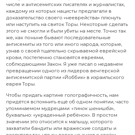
числе и антисемитских писателях и журналистах,
каждому из которых нацисты предлагали в
доказательство своего «нееврейства» плюнуть
или наступить на свиток Торы. Некоторые сделать
этого не смогли и были убиты на месте. Точно так
же, как поныне бывают последовательные
антисемиты из того или иного народа, которые,
узнав о своей тщательно скрываемой еврейской
крови, постепенно становятся евреями,
соблюдающими Закон. Я уже писал о недавнем
превращении одного из лидеров венгерской
антисемитской партии «Йоббик» в израильского
еврея Торы.
Чтобы придать картине голографичность, нам
придётся вспомнить ещё об одном понятии, часто
упоминаемом мудрецами: «
тинок шенишба
»,
буквально: «украденный ребёнок». В простом
значении это относится к малышу, которого
захватили бандиты или вражеские солдаты и
воспитали так, что он вовсе не знает о своём