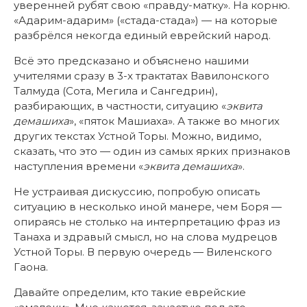
уверенней рубят свою «правду-матку». На корню.
«Адарим-адарим» («стада-стада») — на которые
разбрёлся некогда единый еврейский народ.
Всё это предсказано и объяснено нашими
учителями сразу в 3-х трактатах Вавилонского
Талмуда (Сота, Мегила и Сангедрин),
разбирающих, в частности, ситуацию «
эквита
демашиха
», «пяток Машиаха». А также во многих
других текстах Устной Торы. Можно, видимо,
сказать, что это — один из самых ярких признаков
наступления времени «
эквита демашиха
».
Не устраивая дискуссию, попробую описать
ситуацию в несколько иной манере, чем Боря —
опираясь не столько на интерпретацию фраз из
Танаха и здравый смысл, но на слова мудрецов
Устной Торы. В первую очередь — Виленского
Гаона.
Давайте определим, кто такие еврейские