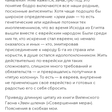
«амалеки». Мне кажется, зачастую под это
понятие бодро включаются все наши родные,
посконные антисемиты. Хотя чаще подошло бы
широкое определение: «
эрев рав
» — то есть
генетические или идейные потомки тех
иноплеменников, что во время Исхода из Египта
вышли вместе с еврейским народом. Были среди
них те, кто искренне стал евреем, но немало
оказалось и иных — кто, эмитировав
присоединение к народу Б-га из страха или
корысти, в душе остался идолопоклонником. Жить
действительно по-еврейски для таких
сложновато, слишком много требований и
обязательств — и превращались попутчики в
«пятую колонну». То есть — в евреев, внутренне
не приемлющих своё еврейство и готовых с
радостью его с себя сбросить.
Приведу длинную цитату из книги Виленского
Гаона «
Эвен шлема
» («Совершенная мера»).
Пояснения в скобках мои.