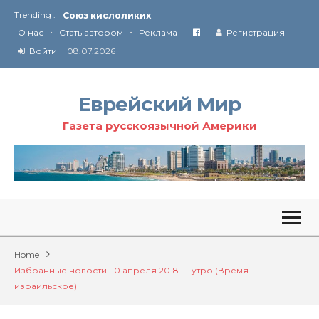
Союз кислоликих
Trending :
Соглашение США с Ираном
•
•
О нас
Стать автором
Реклама
Регистрация
Технология Революции в Иране
Войти
08.07.2026
От Ирана до Ливана и Газы
Еврейский Мир
Газета русскоязычной Америки
Home
Избранные новости. 10 апреля 2018 — утро (Время
израильское)