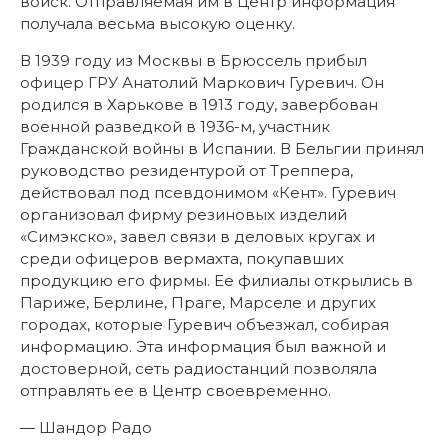
войск. Отправляемая им в Центр информация
получала весьма высокую оценку.
В 1939 году из Москвы в Брюссель прибыл
офицер ГРУ Анатолий Маркович Гуревич. Он
родился в Харькове в 1913 году, завербован
военной разведкой в 1936-м, участник
Гражданской войны в Испании. В Бельгии принял
руководство резидентурой от Треппера,
действовал под псевдонимом «Кент». Гуревич
организовал фирму резиновых изделий
«Симэкско», завел связи в деловых кругах и
среди офицеров вермахта, покупавших
продукцию его фирмы. Ее филиалы открылись в
Париже, Берлине, Праге, Марселе и других
городах, которые Гуревич объезжал, собирая
информацию. Эта информация был важной и
достоверной, сеть радиостанций позволяла
отправлять ее в Центр своевременно.
— Шандор Радо