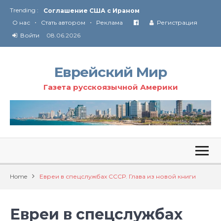
Trending :
Соглашение США с Ираном
•
•
Технология Революции в Иране
О нас
Стать автором
Реклама
Регистрация
Войти
08.06.2026
От Ирана до Ливана и Газы
Еврейский Мир
Газета русскоязычной Америки
Home
Евреи в спецслужбах СССР. Глава из новой книги
Евреи в спецслужбах