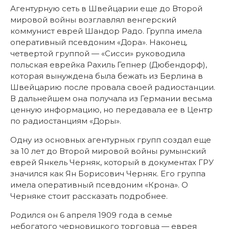
Агентурную сеть в Швейцарии еще до Второй
мировой войны возглавлял венгерский
коммунист еврей Шандор Радо. Группа имела
оперативный псевдоним «Дора». Наконец,
четвертой группой — «Сисси» руководила
польская еврейка Рахиль Гепнер (Дюбендорф),
которая вынуждена была бежать из Берлина в
Швейцарию после провала своей радиостанции.
В дальнейшем она получала из Германии весьма
ценную информацию, но передавала ее в Центр
по радиостанциям «Доры».
Одну из основных агентурных групп создал еще
за 10 лет до Второй мировой войны румынский
еврей Янкель Черняк, который в документах ГРУ
значился как Ян Борисович Черняк. Его группа
имела оперативный псевдоним «Крона». О
Черняке стоит рассказать подробнее.
Родился он 6 апреля 1909 года в семье
небогатого черновицкого торговца — еврея