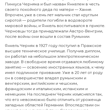
Пинхуса Черняка и был назван Янкелем в честь
своего покойного деда по матери — Ханне.
Впрочем, уже в семь лет мальчик стал круглым
сиротой — родители погибли в водовороте
мировой войны, и Янкель воспитывался в приюте.
Черновцы тогда принадлежали Австро-Венгрии,
после войны они вошли в состав Румынии.
Янкель Черняк в 1927 году поступил в Пражское
высшее техническое училище. Получив диплом,
он работал на небольшом электротехническом
заводе. В свободное время отдавался любимому
занятию — освоению иностранных языков, к чему
имел подлинное призвание. Уже в 20 лет от роду
он в совершенстве владел румынским и
венгерским, английским и чешским,
французским и итальянским, испанским и
немецким. На последнем Черняк изъяснялся так,
что его невозможно было отличить от уроженца
западных областей Германии. Впоследствии он