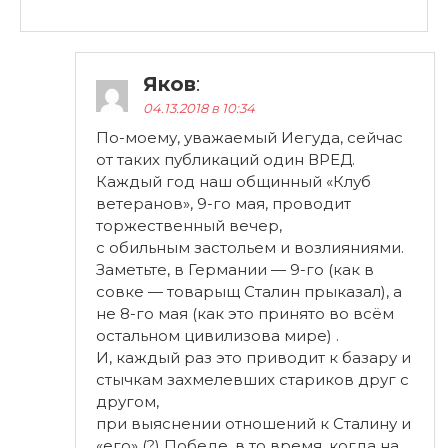
Яков
:
04.13.2018 в 10:34
По-моему, уважаемый Иегуда, сейчас
от таких публикаций один ВРЕД.
Каждый год наш общинный «Клуб
ветеранов», 9-го мая, проводит
торжественный вечер,
с обильным застольем и возлияниями.
Заметьте, в Германии — 9-го (как в
совке — товарыщ Сталин прыказал), а
не 8-го мая (как это принято во всём
остальном цивилизова мире) .
И, каждый раз это приводит к базару и
стычкам захмелевших стариков друг с
другом,
при выяснении отношений к Сталину и
«его» (?) Победе, в то время, когда на