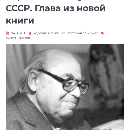
СССР. Глава из новой
книги
04.06.2018
Редакция сайта
История
/
Мнение
5
к
комментариев
записи
Евреи
в
спецслужбах
СССР.
Глава
из
новой
книги