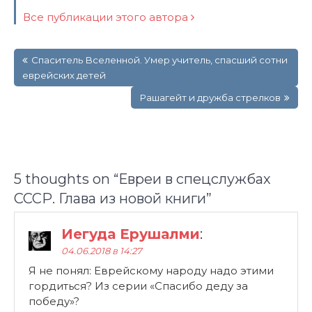
Все публикации этого автора
Навигация
Cпаситель Вселенной. Умер учитель, спасший сотни
по
еврейских детей
записям
Рашагейт и дружба стрелков
5 thoughts on “
Евреи в спецслужбах
СССР. Глава из новой книги
”
Иегуда Ерушалми
:
04.06.2018 в 14:27
Я не понял: Еврейскому народу надо этими
гордиться? Из серии «Спасибо деду за
победу»?