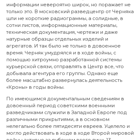
информации невероятно широк, но поражает не
только это. В московский разведцентр от Черняка
шли не короткие радиограммы, а солидные, в
сотни листов, информационные материалы,
техническая документация, чертежи и даже
натурные образцы отдельных изделий и
агрегатов. И так было не только в довоенное
время. Черняк умудрялся и в ходе войны, с
помощью хитроумно разработанной системы
курьерской связи, отправлять в Центр все, что
добывала агентура его группы. Однако еще
более масштабно развернулась деятельность
«Кроны» в годы войны.
По имеющимся документальным сведениям в
довоенный период советскими военными
разведчиками служили в Западной Европе под
различными прикрытиями, а в основном
нелегально более пятидесяти евреев. Уцелело и
могло действовать в ходе в ходе Второй мировой
войны активно за рубежом всего лишь 13.