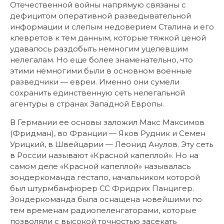
Отечественной войны напрямую связаны с
дефицитом оперативной разведывательной
информации и слепым недоверием Сталина и его
клевретов к тем данным, которые тяжкой ценой
удавалось раздобыть немногим уцелевшим
нелегалам. Но еще более знаменательно, что
этими немногими были в основном военные
разведчики — евреи. Именно они сумели
сохранить единственную сеть нелегальной
агентуры в странах Западной Европы.
В Германии ее основы заложил Макс Максимов
(Фридман), во Франции — Яков Рудник и Семен
Урицкий, в Швейцарии — Леонид Анулов. Эту сеть
в России называют «Красной капеллой». Но на
самом деле «Красной капеллой» называлась
зондеркоманда гестапо, начальником которой
был штурмбанфюрер СС Фридрих Панцигер.
Зондеркоманда была оснащена новейшими по
тем временам радиопеленгаторами, которые
позволяли с высокой точностью засекать