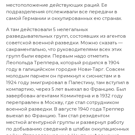
местоположение действующих раций. Ее
подразделения отслеживали все передачи в
самой Германии и оккупированных ею странах.
А там действовали 5 нелегальных
разведывательных групп, состоявших из агентов
советской военной разведки. Можно сказать —
сакраментально, что руководителями всех этих
групп были евреи. Первым надо отметить
Леопольда Треппера, который родился в 1904
году в галицийском городке Нови-Тарг. Совсем
молодым парнем он примкнул к сионистам и в
1924 году эмигрировал в Палестину, там вступил в
компартию, через 5 лет выехал во Францию. Был
завербован агентами Коминтерна и в 1932 году
переправлен в Москву, где стал сотрудником
военной разведки. В августе 1940 года Треппер
выехал во Францию. Там стал резидентом
местной агентурной группы и развернул работу
по добыванию сведений в штабах оккупационных