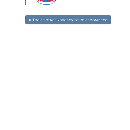
Навигация
Трамп отказывается от компромисса
по
записям