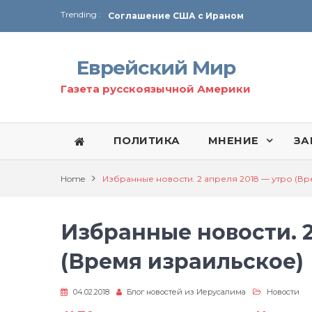
Trending :
Соглашение США с Ираном
Технология Революции в Иране
Еврейский Мир
От Ирана до Ливана и Газы
Газета русскоязычной Америки
ПОЛИТИКА
МНЕНИЕ
ЗА
Home
Избранные новости. 2 апреля 2018 — утро (В
Избранные новости. 2
(Время израильское)
04.02.2018
Блог новостей из Иерусалима
Новости