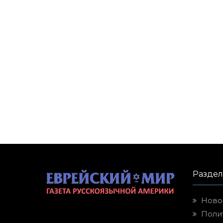
Разде
Ново
Поли