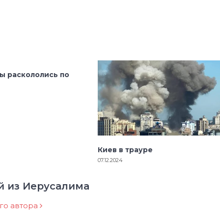
ы раскололись по
Киев в трауре
07.12.2024
й из Иерусалима
ого автора