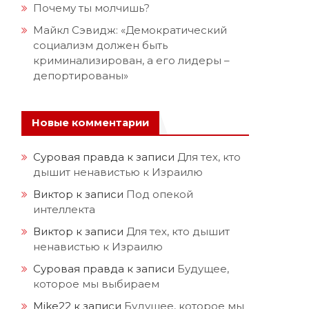
Почему ты молчишь?
Майкл Сэвидж: «Демократический
социализм должен быть
криминализирован, а его лидеры –
депортированы»
Новые комментарии
Суровая правда
к записи
Для тех, кто
дышит ненавистью к Израилю
Виктор
к записи
Под опекой
интеллекта
Виктор
к записи
Для тех, кто дышит
ненавистью к Израилю
Суровая правда
к записи
Будущее,
которое мы выбираем
Mike22
к записи
Будущее, которое мы