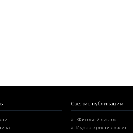
лы
Свежие публикации
сти
Фиговый листок
тика
Иудео-христианская