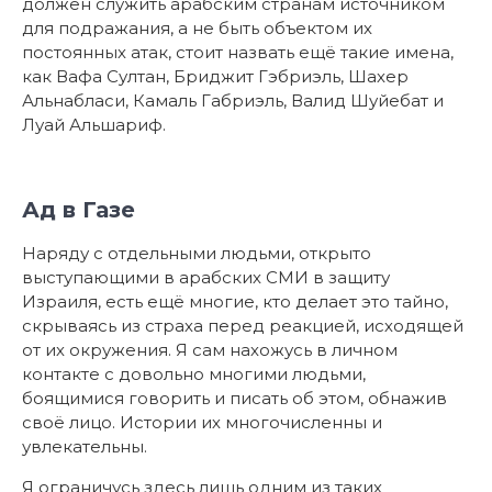
должен служить арабским странам источником
для подражания, а не быть объектом их
постоянных атак, стоит назвать ещё такие имена,
как Вафа Султан, Бриджит Гэбриэль, Шахер
Альнабласи, Камаль Габриэль, Валид Шуйебат и
Луай Альшариф.
Ад в Газе
Наряду с отдельными людьми, открыто
выступающими в арабских СМИ в защиту
Израиля, есть ещё многие, кто делает это тайно,
скрываясь из страха перед реакцией, исходящей
от их окружения. Я сам нахожусь в личном
контакте с довольно многими людьми,
боящимися говорить и писать об этом, обнажив
своё лицо. Истории их многочисленны и
увлекательны.
Я ограничусь здесь лишь одним из таких