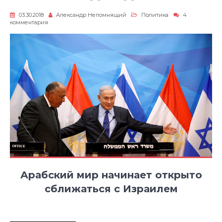
03.30.2018
Александр Непомнящий
Политика
4
к
комментария
записи
Голоса
надежды
Арабский мир начинает открыто
сближаться с Израилем