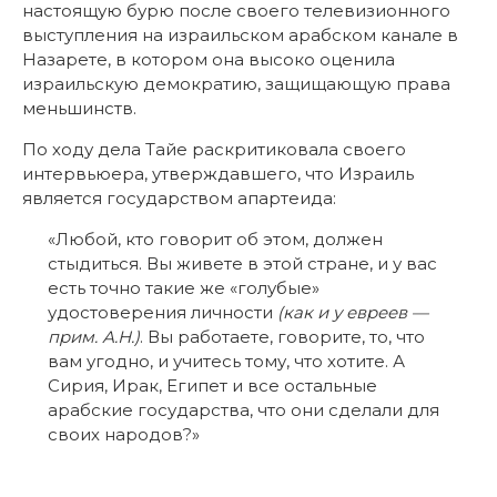
настоящую бурю после своего телевизионного
выступления на израильском арабском канале в
Назарете, в котором она высоко оценила
израильскую демократию, защищающую права
меньшинств.
По ходу дела Тайе раскритиковала своего
интервьюера, утверждавшего, что Израиль
является государством апартеида:
«Любой, кто говорит об этом, должен
стыдиться. Вы живете в этой стране, и у вас
есть точно такие же «голубые»
удостоверения личности
(как и у евреев —
прим. А.Н.)
. Вы работаете, говорите, то, что
вам угодно, и учитесь тому, что хотите. А
Сирия, Ирак, Египет и все остальные
арабские государства, что они сделали для
своих народов?»