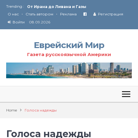
От Ирана до Ливана и Газы
Trending :
Союз кислоликих
•
•
О нас
Стать автором
Реклама
Регистрация
Соглашение США с Ираном
Войти
08.09.2026
Технология Революции в Иране
Ю
ридические услуги адвокатской коллегии «Эли Гервиц»: полное сопровождение на всех этапах
От Ирана до Ливана и Газы
Еврейский Мир
Газета русскоязычной Америки
Home
Голоса надежды
Голоса надежды