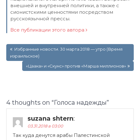
внешней и внутренней политики, а также с
сионистскими ценностями посредством
русскоязычной прессы.
Все публикации этого автора
Навигация
Избранные новости. 30 марта 2018 — утро (Время
по
израильское)
записям
«Цаака» и «Скунс» против «Марша миллионов»
4 thoughts on “
Голоса надежды
”
suzana shtern
:
03.31.2018 в 03:00
Так куда денутся арабы Палестинской