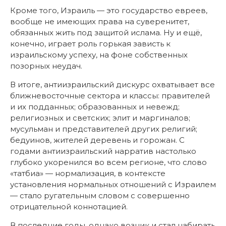
Кроме того, Израиль — это государство евреев,
вообще не имеющих права на суверенитет,
обязанных жить под защитой ислама. Ну и ещё,
конечно, играет роль горькая зависть к
израильскому успеху, на фоне собственных
позорных неудач.
В итоге, антиизраильский дискурс охватывает все
ближневосточные сектора и классы: правителей
и их подданных; образованных и невежд;
религиозных и светских; элит и маргиналов;
мусульман и представителей других религий;
бедуинов, жителей деревень и горожан. С
годами антиизраильский нарратив настолько
глубоко укоренился во всем регионе, что слово
«татбиа» — нормализация, в контексте
установления нормальных отношений с Израилем
— стало ругательным словом с совершенно
отрицательной коннотацией.
В последние годы, однако возник и стал набирать