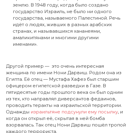
землю. В 1948 году, когда было создано
государство Израиль, не было ни одного
государства, называемого Палестиной. Речь
идёт о людях, живших в разных арабских
странах, и называвшихся хананеями,
амаликитянами и многими другими
именами».
Другой пример — это очень интересная
женщина по имени Нони Дарвиш. Родом она из
Египта. Её отец — Мустафа Хафез был старшим
офицером египетской разведки в Газе. В
пятидесятые годы прошлого века он был одним
из тех, кто направлял диверсантов федаинов,
проводить теракты на израильской территории.
Однажды
израильтяне подсунули ему посылку
, и
когда он открыл её, скрытая в ней бомба
взорвалась. Так отец Нони Дарвиш пошёл тропой
каждого террориста.