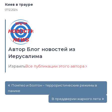
Киев в трауре
07.12.2024
Автор Блог новостей из
Иерусалима
Израиль
Все публикации этого автора
Навигация
Помпео и Болтон – террористические режимы в
по
панике
записям
В преддверии жаркого лета