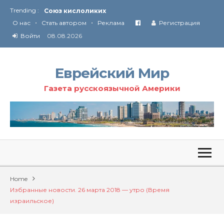
Союз кислоликих
Trending :
Соглашение США с Ираном
•
•
О нас
Стать автором
Реклама
Регистрация
Технология Революции в Иране
Войти
08.08.2026
От Ирана до Ливана и Газы
Еврейский Мир
Газета русскоязычной Америки
Home
Избранные новости. 26 марта 2018 — утро (Время
израильское)