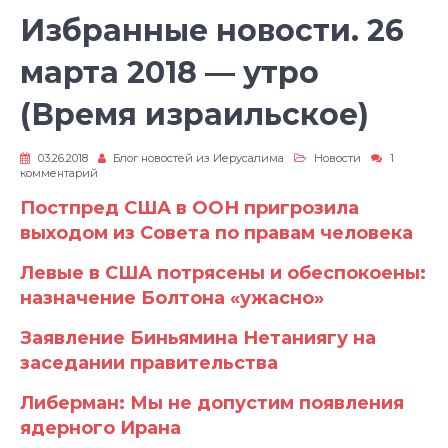
Избранные новости. 26
марта 2018 — утро
(Время израильское)
03.26.2018
Блог новостей из Иерусалима
Новости
1
к
комментарий
записи
Избранные
Постпред США в ООН пригрозила
новости.
выходом из Совета по правам человека
26
марта
2018
Левые в США потрясены и обеспокоены:
—
утро
назначение Болтона «ужасно»
(Время
израильское)
Заявление Биньямина Нетаниягу на
заседании правительства
Либерман: Мы не допустим появления
ядерного Ирана