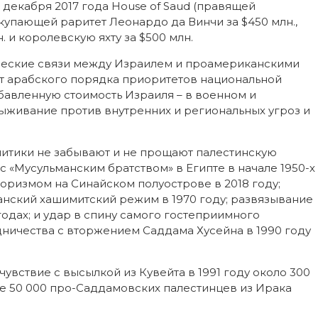
 декабря 2017 года House of Saud (правящей
купающей раритет Леонардо да Винчи за $450 млн.,
 и королевскую яхту за $500 млн.
ческие связи между Израилем и проамериканскими
т арабского порядка приоритетов национальной
бавленную стоимость Израиля – в военном и
выживание против внутренних и региональных угроз и
литики не забывают и не прощают палестинскую
 «Мусульманским братством» в Египте в начале 1950-х
оризмом на Синайском полуострове в 2018 году;
нский хашимитский режим в 1970 году; развязывание
годах; и удар в спину самого гостеприимного
ничества с вторжением Саддама Хусейна в 1990 году
вствие с высылкой из Кувейта в 1991 году около 300
ее 50 000 про-Саддамовских палестинцев из Ирака