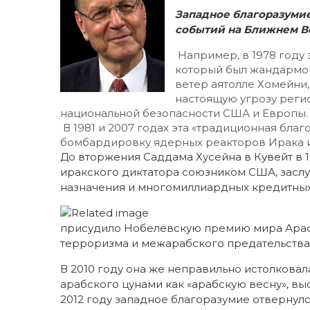
Западное благоразумие
событий на Ближнем В
Например, в 1978 году 
который был жандармом
ветер аятолле Хомейни
настоящую угрозу регио
национальной безопасности США и Европы.
В 1981 и 2007 годах эта «традиционная бла
бомбардировку ядерных реакторов Ирака и
До вторжения Саддама Хусейна в Кувейт в 1
иракского диктатора союзником США, зас
назначения и многомиллиардных кредитных
присудило Нобелевскую премию мира Арафа
терроризма и межарабского предательства
В 2010 году она же неправильно истолкова
арабского цунами как «арабскую весну», в
2012 году западное благоразумие отвернуло