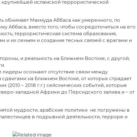
», крупнейшей исламской террористической
ть обнимает Махмуда Аббаса как умеренного, по
у Аббаса, вместо того, чтобы сосредоточиться на его
ность, террористическая система образования,
и их семьям и создание тесных связей с врагами и
тороны, и реальность на Ближнем Востоке, с другой,
и.
е лидеры осознают отсутствие связи между
 сдвигами на Ближнем Востоке, от которых страдает
их (2010 – 2018 г.г.) сейсмических событий, которые
еверо-западной Африки до Персидского залива и – от
инятой мудрости, арабские политики не погружены в
 палестинцев в подрывной деятельности, терроре и