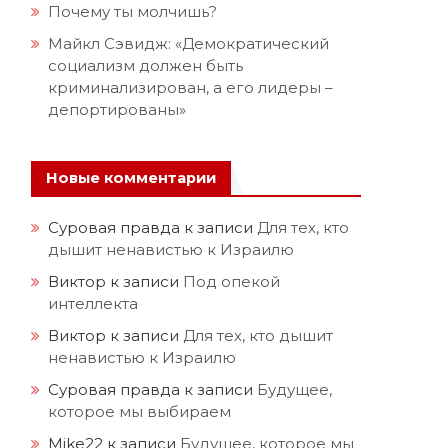
Почему ты молчишь?
Майкл Сэвидж: «Демократический
социализм должен быть
криминализирован, а его лидеры –
депортированы»
Новые комментарии
Суровая правда
к записи
Для тех, кто
дышит ненавистью к Израилю
Виктор
к записи
Под опекой
интеллекта
Виктор
к записи
Для тех, кто дышит
ненавистью к Израилю
Суровая правда
к записи
Будущее,
которое мы выбираем
Mike22
к записи
Будущее, которое мы