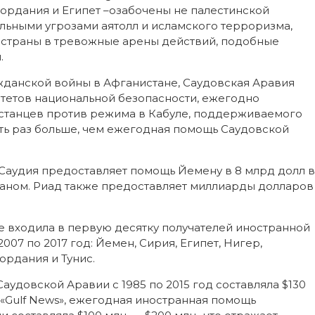
Иордания и Египет –озабочены не палестинской
льными угрозами аятолл и исламского терроризма,
их страны в тревожные арены действий, подобные
.
ажданской войны в Афганистане, Саудовская Аравия
етов национальной безопасности, ежегодно
встанцев против режима в Кабуле, поддерживаемого
ять раз больше, чем ежегодная помощь Саудовской
 Саудия предоставляет помощь Йемену в 8 млрд долл в
аном. Риад также предоставляет миллиарды долларов
е входила в первую десятку получателей иностранной
007 по 2017 год: Йемен, Сирия, Египет, Нигер,
ордания и Тунис.
аудовской Аравии с 1985 по 2015 год составляла $130
 «Gulf News», ежегодная иностранная помощь