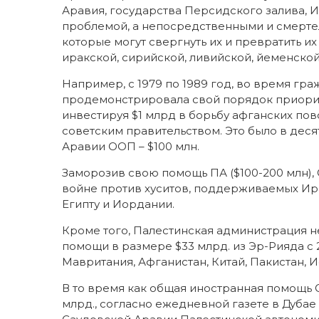
Аравия, государства Персидского залива, 
проблемой, а непосредственными и смерте
которые могут свергнуть их и превратить 
иракской, сирийской, ливийской, йеменской
Например, с 1979 по 1989 год, во время гр
продемонстрировала свой порядок приорит
инвестируя $1 млрд в борьбу афганских по
советским правительством. Это было в дес
Аравии ООП – $100 млн.
Заморозив свою помощь ПА ($100-200 млн),
войне против хуситов, поддерживаемых Ир
Египту и Иордании.
Кроме того, Палестинская администрация н
помощи в размере $33 млрд. из Эр-Рияда с 2
Мавритания, Афганистан, Китай, Пакистан, И
В то время как общая иностранная помощь С
млрд., согласно ежедневной газете в Дубае