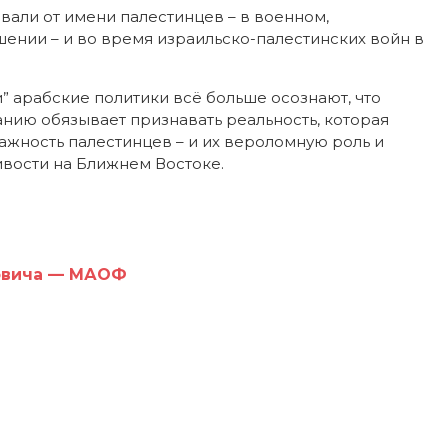
вали от имени палестинцев – в военном,
нии – и во время израильско-палестинских войн в
 арабские политики всё больше осознают, что
нию обязывает признавать реальность, которая
ажность палестинцев – и их вероломную роль и
ивости на Ближнем Востоке.
овича — МАОФ