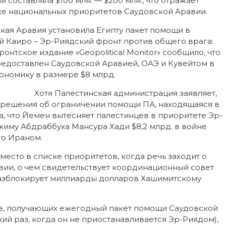
составляла $100 млн. — $200 млн., что отражает
ке национальных приоритетов Саудовской Аравии.
ская Аравия установила Египту пакет помощи в
 Каиро – Эр-Риядский фронт против общего врага:
онтское издание «Geopolitical Monitor» сообщило, что
предоставлен Саудовской Аравией, ОАЭ и Кувейтом в
ономику в размере $8 млрд.
Хотя Палестинская администрация заявляет,
 решения об ограничении помощи ПА, находящаяся в
ла, что Йемен вытесняет палестинцев в приоритете Эр-
иму Абдраббуха Мансура Хади $8,2 млрд. в войне
го Ираном.
есто в списке приоритетов, когда речь заходит о
ии, о чем свидетельствует координационный совет
разблокирует миллиарды долларов Хашимитскому
в, получающих ежегодный пакет помощи Саудовской
який раз, когда он не приостанавливается Эр-Риядом),