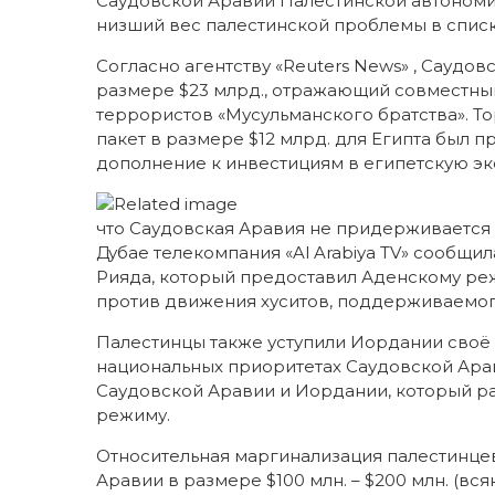
Саудовской Аравии Палестинской автономии 
низший вес палестинской проблемы в спис
Согласно агентству «Reuters News» , Саудов
размере $23 млрд., отражающий совместный
террористов «Мусульманского братства». Тор
пакет в размере $12 млрд. для Египта был 
дополнение к инвестициям в египетскую эк
что Саудовская Аравия не придерживается
Дубае телекомпания «Al Arabiya TV» сообщи
Рияда, который предоставил Аденскому реж
против движения хуситов, поддерживаемо
Палестинцы также уступили Иордании своё м
национальных приоритетах Саудовской Арав
Саудовской Аравии и Иордании, который 
режиму.
Относительная маргинализация палестинце
Аравии в размере $100 млн. – $200 млн. (вс