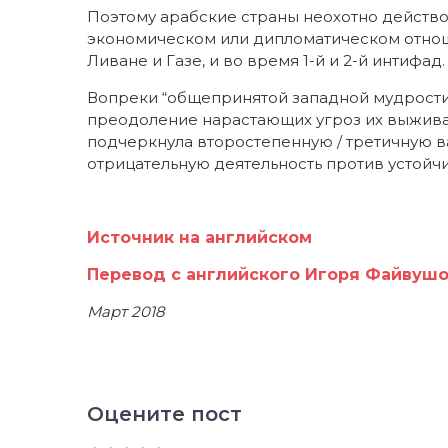
Поэтому арабские страны неохотно действо
экономическом или дипломатическом отноше
Ливане и Газе, и во время 1-й и 2-й интифад.
Вопреки “общепринятой западной мудрости”
преодоление нарастающих угроз их выжива
подчеркнула второстепенную / третичную в
отрицательную деятельность против устойч
Источник на английском
Перевод с английского Игоря Файвуш
Март 2018
Оцените пост