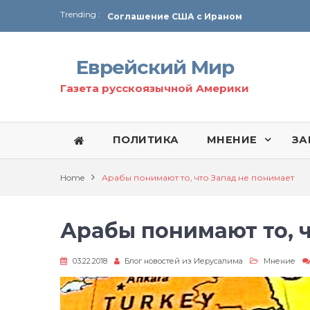
Trending :
Соглашение США с Ираном
Технология Революции в Иране
Еврейский Мир
От Ирана до Ливана и Газы
Газета русскоязычной Америки
ПОЛИТИКА
МНЕНИЕ
ЗА
Home
Арабы понимают то, что Запад не понимает
Арабы понимают то, 
03.22.2018
Блог новостей из Иерусалима
Мнение