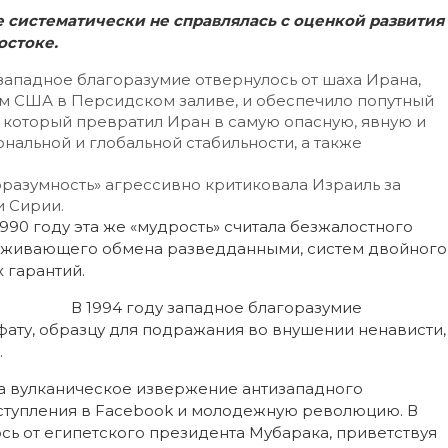
 систематически не справлялась с оценкой развития
остоке.
западное благоразумие отвернулось от шаха Ирана,
 США в Персидском заливе, и обеспечило попутный
, который превратил Иран в самую опасную, явную и
нальной и глобальной стабильности, а также
горазумность» агрессивно критиковала Израиль за
 Сирии.
990 году эта же «мудрость» считала безжалостного
луживающего обмена разведданными, систем двойного
 гарантий.
В 1994 году западное благоразумие
ту, образцу для подражания во внушении ненависти,
.
ла вулканическое извержение антизападного
ыступления в Facebook и молодежную революцию. В
сь от египетского президента Мубарака, приветствуя