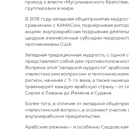
приход к власти «Мусульманского братства
группировки в мире.
В 2018 году западная общепринятая мудрос
сравнению с ХАМАСом, подчёркивая риторик
акциях: внутриарабская подрывная деятель
щедрые ежемесячные субсидии террористам 
противниками США.
Западная традиционная мудрость, с одной с
представляют собой две противоположност
Вопреки этой “западной мудрости” арабски
«палестинским вопросом» и тектоническими
регион, начиная с 7- го века, а также нынешн
травмируют каждую арабскую страну – от с
Сирии и Ливана до Йемена и Судана.
Более того, в отличие от западной общепр
«палестинский вопрос», а осознают участие
внутриарабском предательстве.
Арабские режимы – и особенно Саудовская