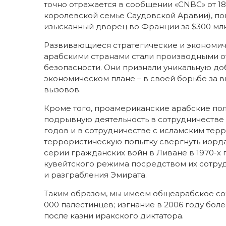
точно отражается в сообщении «CNBC» от 18
королевской семье Саудовской Аравии), по
изысканный дворец во Франции за $300 млн.
Развивающиеся стратегические и экономи
арабскими странами стали производными о
безопасности. Они признали уникальную до
экономическом плане – в своей борьбе за 
вызовов.
Кроме того, проамериканские арабские по
подрывную деятельность в сотрудничестве с
годов и в сотрудничестве с исламским терр
террористическую попытку свергнуть иорда
серии гражданских войн в Ливане в 1970-х 
кувейтского режима посредством их сотруд
и разграбления Эмирата.
Таким образом, мы имеем общеарабское сочу
000 палестинцев; изгнание в 2006 году бол
после казни иракского диктатора.