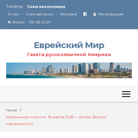
Trending :
Соглашение США с Ираном
•
•
О нас
Стать автором
Реклама
Регистрация
Технология Революции в Иране
Войти
08.08.2026
От Ирана до Ливана и Газы
Еврейский Мир
Газета русскоязычной Америки
Home
Избранные новости. 18 марта 2018 — вечер (Время
израильское)