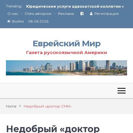
Ю
ридические услуги адвокатской коллегии «Эли Гервиц»: полное сопровождение на всех этапах
Trending :
•
•
От Ирана до Ливана и Газы
О нас
Стать автором
Реклама
Регистрация
Войти
08.06.2026
Еврейский Мир
Газета русскоязычной Америки
Home
Недобрый «доктор СМИ»
Недобрый «доктор