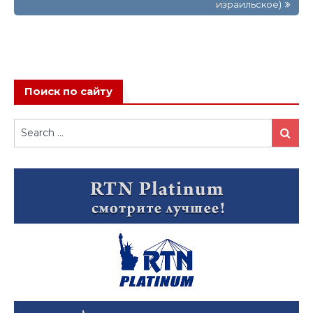
израильское)
Поиск по сайту
Search
Search
for: