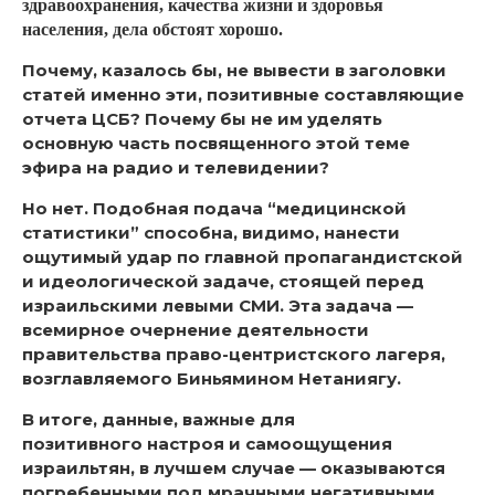
здравоохранения, качества жизни и здоровья
населения, дела обстоят хорошо.
Почему, казалось бы, не вывести в заголовки
статей именно эти, позитивные составляющие
отчета ЦСБ? Почему бы не им уделять
основную часть посвященного этой теме
эфира на радио и телевидении?
Но нет. Подобная подача “медицинской
статистики” способна, видимо, нанести
ощутимый удар по главной пропагандистской
и идеологической задаче, стоящей перед
израильскими левыми СМИ. Эта задача —
всемирное очернение деятельности
правительства право-центристского лагеря,
возглавляемого Биньямином Нетаниягу.
В итоге, данные, важные для
позитивного настроя и самоощущения
израильтян, в лучшем случае — оказываются
погребенными под мрачными негативными