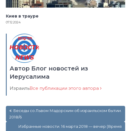
Киев в трауре
07.12.2024
Автор Блог новостей из
Иерусалима
Израиль
Все публикации этого автора
Навигация
Беседы со Львом Мадорским об израильском бытии.
по
2018/6
записям
Избранные новости. 16 марта 2018 — вечер (Время