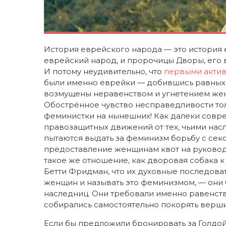
История еврейского народа — это история
еврейский народ, и пророчицы Дворы, его 
И потому неудивительно, что
первыми акти
были именно еврейки — добившись равных, а
возмущены неравенством и угнетением же
Обострённое чувство несправедливости толк
феминистки на нынешних! Как далеки совр
правозащитных движений от тех, чьими нас
пытаются выдать за феминизм борьбу с сек
предоставление женщинам квот на руковод
такое же отношение, как дворовая собака к
Бетти Фридман, что их духовные последоват
женщин и называть это феминизмом, — они 
наследниц. Они требовали именно равенств
собирались самостоятельно покорять вершин
Если бы предложили бронировать за Голдой 