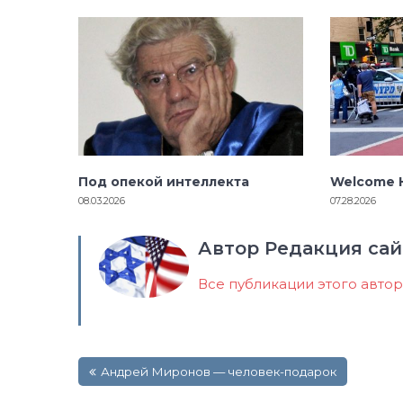
Под опекой интеллекта
Welcome H
08.03.2026
07.28.2026
Автор Редакция сай
Все публикации этого авто
Навигация
Андрей Миронов — человек-подарок
по
записям