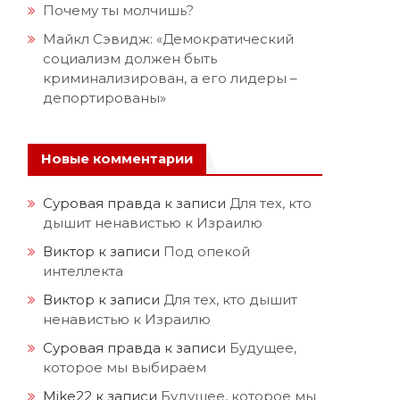
Почему ты молчишь?
Майкл Сэвидж: «Демократический
социализм должен быть
криминализирован, а его лидеры –
депортированы»
Новые комментарии
Суровая правда
к записи
Для тех, кто
дышит ненавистью к Израилю
Виктор
к записи
Под опекой
интеллекта
Виктор
к записи
Для тех, кто дышит
ненавистью к Израилю
Суровая правда
к записи
Будущее,
которое мы выбираем
Mike22
к записи
Будущее, которое мы