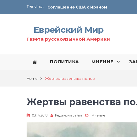
Trending :
Соглашение США с Ираном
Технология Революции в Иране
Еврейский Мир
От Ирана до Ливана и Газы
Газета русскоязычной Америки
ПОЛИТИКА
МНЕНИЕ
ЗА
Home
Жертвы равенства полов
Жертвы равенства по
03.14.2018
Редакция сайта
Мнение