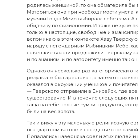
родилась женщиной, то она обматерила бы в
Материться она при необходимости умела, к
мужчин Голда Меир выбирала себе сама. А ес
обидчику по физиономии. И тоже не хуже лю
только в настоящие, свободные и эмансипи
вспоминаю в этом контексте Хаву Тверскую
наряду с легендарным Рыбницким Ребе, хас
советские власти предложили Тверскому за
и по знаниям, и по авторитету именно так 
Однако он несколько раз категорически отка
результате был арестован, а затем отправлен
оказался в окружении учеников и почитател
— Тверского отправили в Енисейск, где все
существование. И в течение следующих пят
таща на себе полные сумки продуктов, кот
были на вес золота.
Так и вижу я эту маленькую религиозную е
плацкартном вагоне в соседстве с не само
Попадались наверняка среди этих людей и 