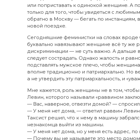
или поприставать к одинокой женщине. А по
только для того, чтобы увидеться с любимым
обратно в Москву — бегать по инстанциям,
новой поездке.
Сегодняшние феминистки на словах вроде 
буквально навязывают женщине всё ту же ро
дискриминации — не суть важно. А дальше 
следует сострадать. Однако жалость и равн
подставлять мужское плечо, чтобы женщина 
вполне традиционно и патриархально. Но ве
а не утвердить эту патриархальность, и «уваж
Мне кажется, роль женщины не в том, чтобы 
Левин, которого называли «раввином заключ
— Вас, наверное, отвезти домой? — спросил
— У меня нет дома, — ответил раввин Левин
Таксист решил, что к нему в машину забрал
незнакомца выйти из машины.
— У меня нет дома, но у меня есть адрес, по
— Почему вы не называете это место домом