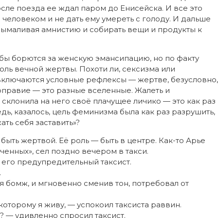
сле поезда ее ждал паром до Енисейска. И все это
 человеком и не дать ему умереть с голоду. И дальше
 вымаливая амнистию и собирать вещи и продукты к
бы борются за женскую эмансипацию, но по факту
ль вечной жертвы. Похоти ли, сексизма или
включаются условные рефлексы — жертве, безусловно,
оправие — это разные вселенные. Жалеть и
склонила на него своё плачущее личико — это как раз
дь, казалось, цель феминизма была как раз разрушить,
ать себя заставить»?
быть жертвой. Её роль — быть в центре. Как-то Арье
енных», сел поздно вечером в такси.
 его предупредительный таксист.
.
ся бомж, и мгновенно сменив тон, потребовал от
 которому я живу, — успокоил таксиста раввин.
? — удивленно спросил таксист.