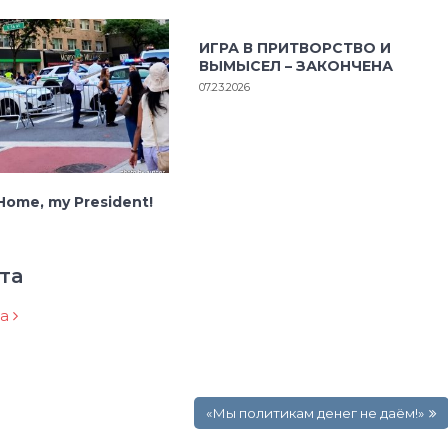
ИГРА В ПРИТВОРСТВО И
ВЫМЫСЕЛ – ЗАКОНЧЕНА
07.23.2026
ome, my President!
та
ра
«Мы политикам денег не даём!»