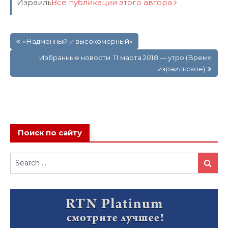
Израиль
Все публикации этого автора
Навигация
«Надменный и высокомерный»
по
записям
Избранные новости. 11 марта 2018 — утро (Время
израильское)
Поиск по сайту
Search
Search
for: