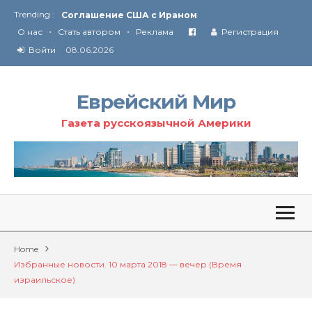
Trending :
Соглашение США с Ираном
•
•
Технология Революции в Иране
О нас
Стать автором
Реклама
Регистрация
Войти
08.06.2026
От Ирана до Ливана и Газы
Еврейский Мир
Газета русскоязычной Америки
Home
Избранные новости. 10 марта 2018 — вечер (Время
израильское)