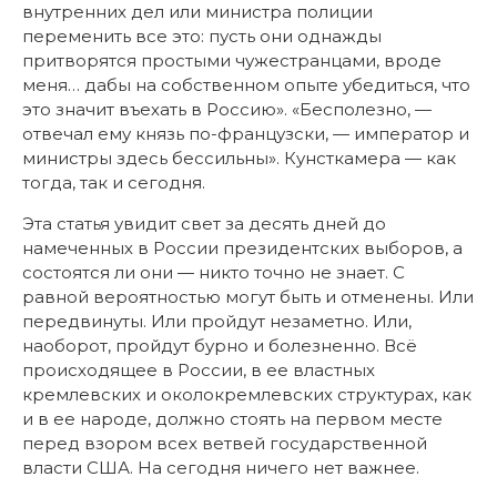
внутренних дел или министра полиции
переменить все это: пусть они однажды
притворятся простыми чужестранцами, вроде
меня… дабы на собственном опыте убедиться, что
это значит въехать в Россию». «Бесполезно, —
отвечал ему князь по-французски, — император и
министры здесь бессильны». Кунсткамера — как
тогда, так и сегодня.
Эта статья увидит свет за десять дней до
намеченных в России президентских выборов, а
состоятся ли они — никто точно не знает. С
равной вероятностью могут быть и отменены. Или
передвинуты. Или пройдут незаметно. Или,
наоборот, пройдут бурно и болезненно. Всё
происходящее в России, в ее властных
кремлевских и околокремлевских структурах, как
и в ее народе, должно стоять на первом месте
перед взором всех ветвей государственной
власти США. На сегодня ничего нет важнее.