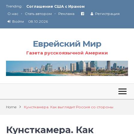
Trending :
Соглашение США с Ираном
•
•
Технология Революции в Иране
О нас
Стать автором
Реклама
Регистрация
Войти
08.10.2026
От Ирана до Ливана и Газы
Еврейский Мир
Газета русскоязычной Америки
Home
Кунсткамера. Как выглядит Россия со стороны
Кунсткамера. Как