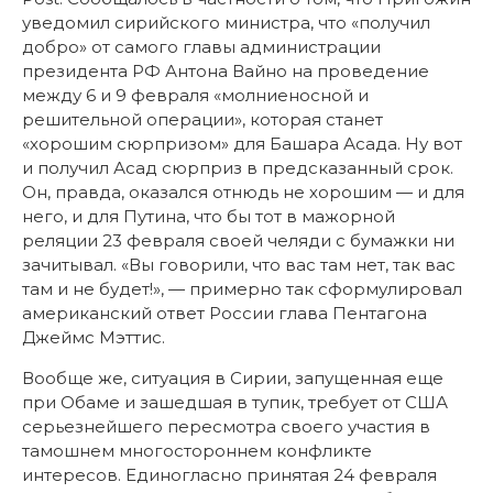
уведомил сирийского министра, что «получил
добро» от самого главы администрации
президента РФ Антона Вайно на проведение
между 6 и 9 февраля «молниеносной и
решительной операции», которая станет
«хорошим сюрпризом» для Башара Асада. Ну вот
и получил Асад сюрприз в предсказанный срок.
Он, правда, оказался отнюдь не хорошим — и для
него, и для Путина, что бы тот в мажорной
реляции 23 февраля своей челяди с бумажки ни
зачитывал. «Вы говорили, что вас там нет, так вас
там и не будет!», — примерно так сформулировал
американский ответ России глава Пентагона
Джеймс Мэттис.
Вообще же, ситуация в Сирии, запущенная еще
при Обаме и зашедшая в тупик, требует от США
серьезнейшего пересмотра своего участия в
тамошнем многостороннем конфликте
интересов. Единогласно принятая 24 февраля