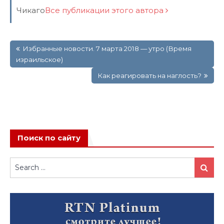
Чикаго
Все публикации этого автора
Навигация
Избранные новости. 7 марта 2018 — утро (Время
по
израильское)
записям
Как реагировать на наглость?
Поиск по сайту
Search
Search
for: