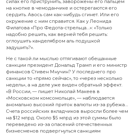
силах его приструнить, заворожены его пальцем
на кнопке в чемоданчике и остерегаются его
сердить. Авось сам как-нибудь сгинет. Или его
окружение с ним справится. Как у Леонида
Филатова «Про Федота-стрельца…»: «Только
надобно решить, как верней тебя решить:
оглоушить канделябром аль подушкой
задушить?».
Не с такой ли мыслью оттягивают обещанные
санкции президент Дональд Трамп и его министр
финансов Стивен Мнучин? У последнего про
санкции то «прямо сейчас», то «через несколько
недель», а на деле уже виден обратный эффект.
«В России, — пишет Николай Макеев в
«Московском комсомольце», — наблюдается
аномально высокий приток валюты из-за рубежа…
Счета российских вкладчиков выросли более чем
на $12 млрд. Около $5 млрд из этой суммы было
переведено из-за опасений отечественных
бизнесменов подвергнуться санкциям