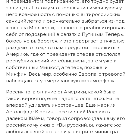
и президентом подписанного, его трудно будет
защищать. Потому что прошляпил имевшуюся у
него возможность с помощью антироссийских
санкций легко и окончательно выбраться из-под
«колпака Мюллера», полностью реабилитировав
себя от подозрений в связях с Путиным. Теперь,
боюсь, не выберется, и это повергает в тяжелые
раздумья о том, что нам предстоит пережить в
Америке, где от президента сперва откололся
республиканский истеблишмент, затем уже и
собственный Минюст, а теперь, похоже, и
Минфин. Весь мир, особенно Европа, с тревогой
наблюдают эту американскую метаморфозу.
Россия-то, в отличие от Америки, какой была,
такой, вероятно, еще надолго останется. Ей не
впервой удивлять иностранцев. Еще маркиз
Астольф де Кюстин, посетивший Россию в
далеком 1839-м, говорил сопровождавшему его
российскому князю:
«Вы русский, выкажите же
любовь к своей стране и уговорите министра