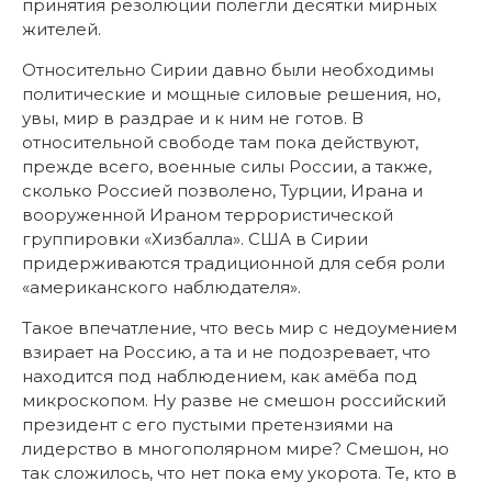
принятия резолюции полегли десятки мирных
жителей.
Относительно Сирии давно были необходимы
политические и мощные силовые решения, но,
увы, мир в раздрае и к ним не готов. В
относительной свободе там пока действуют,
прежде всего, военные силы России, а также,
сколько Россией позволено, Турции, Ирана и
вооруженной Ираном террористической
группировки «Хизбалла». США в Сирии
придерживаются традиционной для себя роли
«американского наблюдателя».
Такое впечатление, что весь мир с недоумением
взирает на Россию, а та и не подозревает, что
находится под наблюдением, как амёба под
микроскопом. Ну разве не смешон российский
президент с его пустыми претензиями на
лидерство в многополярном мире? Смешон, но
так сложилось, что нет пока ему укорота. Те, кто в