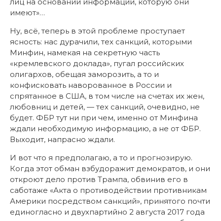
лиц на основании информации, которую они
имеют»…
Ну, всё, теперь в этой проблеме проступает
ясность: нас дурачили, тех санкций, которыми
Минфин, намекая на секретную часть
«кремлевского доклада», пугал российских
олигархов, обещая заморозить, а то и
конфисковать наворованное в России и
спрятанное в США, в том числе на счетах их жен,
любовниц и детей, — тех санкций, очевидно, не
будет. ФБР тут ни при чем, именно от Минфина
ждали необходимую информацию, а не от ФБР.
Выходит, напрасно ждали.
И вот что я предполагаю, а то и прогнозирую.
Когда этот обман взбудоражит демократов, и они
откроют дело против Трампа, обвинив его в
саботаже «Акта о противодействии противникам
Америки посредством санкций», принятого почти
единогласно и двухпартийно 2 августа 2017 года