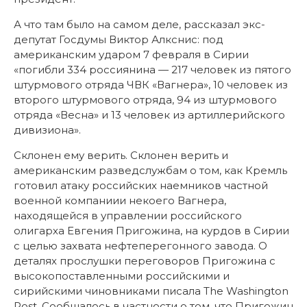
А что там было на самом деле, рассказал экс-
депутат Госдумы Виктор Алкснис: под
американским ударом 7 февраля
в Сирии
«погибли 334 россиянина — 217 человек из пятого
штурмового отряда ЧВК «Вагнера», 10 человек из
второго штурмового отряда, 94 из штурмового
отряда «Весна» и 13 человек из артиллерийского
дивизиона».
Склонен ему верить. Склонен верить и
американским разведслужбам о том, как Кремль
готовил атаку российских наемников частной
военной компаниии некоего Вагнера,
находящейся в управлении российского
олигарха Евгения Пригожина, на курдов в Сирии
с целью захвата нефтеперегонного завода. О
деталях прослушки переговоров Пригожина с
высокопоставленными российскими и
сирийскими чиновниками писала The Washington
Post. Сообщалось в частности о том, что Пригожин