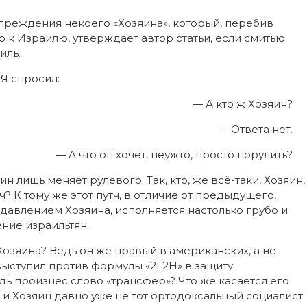
преждения некоего «Хозяина», который, перебив
о к Израилю, утверждает автор статьи, если смитью
иль.
Я спросил:
— А кто ж Хозяин?
– Ответа нет.
— А что он хочет, неужто, просто порулить?
ин лишь меняет рулевого. Так, кто, же всё-таки, Хозяин,
ч? К тому же этот путч, в отличие от предыдущего,
авлением Хозяина, исполняется настолько грубо и
ние израильтян.
Хозяина? Ведь он же правый в американских, а не
выступил против формулы «2Г2Н» в защиту
ь произнес слово «трансфер»? Что же касается его
 и Хозяин давно уже не тот ортодоксальный социалист