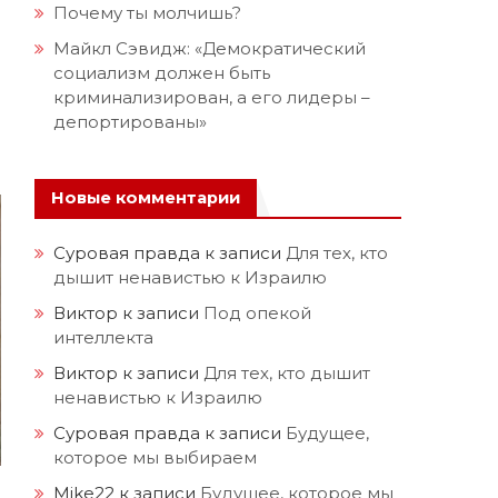
Почему ты молчишь?
Майкл Сэвидж: «Демократический
социализм должен быть
криминализирован, а его лидеры –
депортированы»
Новые комментарии
Суровая правда
к записи
Для тех, кто
дышит ненавистью к Израилю
Виктор
к записи
Под опекой
интеллекта
Виктор
к записи
Для тех, кто дышит
ненавистью к Израилю
Суровая правда
к записи
Будущее,
которое мы выбираем
Mike22
к записи
Будущее, которое мы