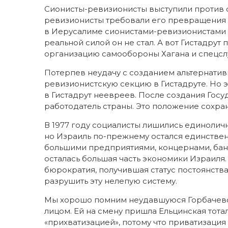
Сионисты-ревизионисты выступили против с
ревизионисты требовали его превращения в
в Иерусалиме сионистами-ревизионистами 
реальной силой он не стал. А вот Гистадру
организацию самообороны Хагана и спецсл
Потерпев неудачу с созданием альтернатив
ревизионистскую секцию в Гистадруте. Но 
в Гистадрут неевреев. После создания Госу
работодатель страны. Это положение сохран
В 1977 году социалисты лишились единолич
но Израиль по-прежнему остался единстве
большими предприятиями, концернами, банк
осталась большая часть экономики Израиля.
бюрократия, получившая статус постоянства
разрушить эту нелепую систему.
Мы хорошо помним неудавшуюся Горбачевс
лицом. Ей на смену пришла Ельцинская тота
«прихватизацией», потому что приватизация