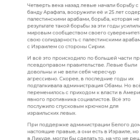
Четверть века назад левые начали борьбу с
банду Арафата, вооружили её и 25 лет содер
палестинскими арабами, борьба, которая не
результате такой борьбы за эти годы усили
мировым сообществом своего суверенитета
свою солидарность с палестинскими арабам
с Израилем со стороны Сирии.
И всё это происходило по большей части п
псевдоправом правительстве. Левые были
довольны и не вели себя чересчур
агрессивно. Скорее, в последние годы их
подталкивала администрация Обамы. Но вс
переменилось с приходом к власти в Амер
явного противника социалистов. Всё это
послужило спусковым крючком для
израильских левых.
При поддержке администрации Белого до
настоящие правые, а они есть в Израиле, но
в Ликуде, могли бы сделать то, на что не ре