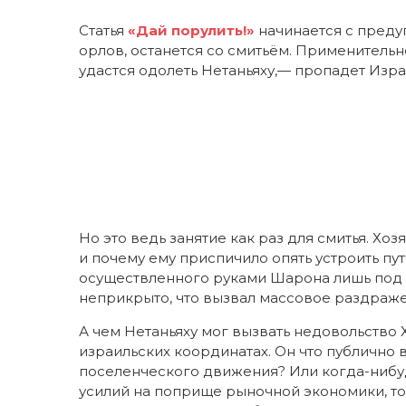
Статья
«Дай порулить!»
начинается с преду
орлов, останется со смитьём. Применительн
удастся одолеть Нетаньяху,— пропадет Изра
Но это ведь занятие как раз для смитья. Хозя
и почему ему приспичило опять устроить пут
осуществленного руками Шарона лишь под д
неприкрыто, что вызвал массовое раздраже
А чем Нетаньяху мог вызвать недовольство 
израильских координатах. Он что публично 
поселенческого движения? Или когда-нибуд
усилий на поприще рыночной экономики, то