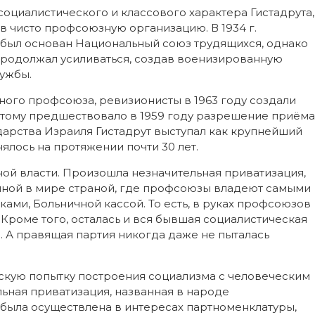
оциалистического и классового характера Гистадрута,
 чисто профсоюзную организацию. В 1934 г.
был основан Национальный союз трудящихся, однако
т продолжал усиливаться, создав военизированную
ужбы.
ного профсоюза, ревизионисты в 1963 году создали
этому предшествовало в 1959 году разрешение приёма
дарства Израиля Гистадрут выступал как крупнейший
ялось на протяжении почти 30 лет.
ной власти. Произошла незначительная приватизация,
нной в мире страной, где профсоюзы владеют самыми
ами, Больничной кассой. То есть, в руках профсоюзов
 Кроме того, осталась и вся бывшая социалистическая
. А правящая партия никогда даже не пыталась
кую попытку построения социализма с человеческим
льная приватизация, названная в народе
 была осуществлена в интересах партноменклатуры,