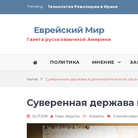
Trending :
Технология Революции в Иране
От Ирана до Ливана и Газы
Еврейский Мир
Газета русскоязычной Америки
ПОЛИТИКА
МНЕНИЕ
ЗА
Home
Суверенная держава в демократической стра
Суверенная держава 
02.27.2018
Марк Аврутин
Израиль
3 комментари