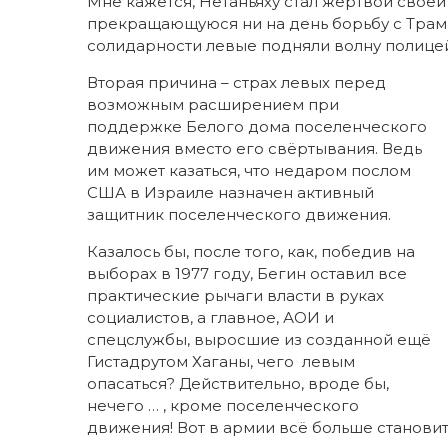
Мне кажется, Нетаньяху стал жертвой свое
прекращающуюся ни на день борьбу с Трамп
солидарности левые подняли волну полицей
Вторая причина – страх левых перед
возможным расширением при
поддержке Белого дома поселенческого
движения вместо его свёртывания. Ведь
им может казаться, что недаром послом
США в Израиле назначен активный
защитник поселенческого движения.
Казалось бы, после того, как, победив на
выборах в 1977 году, Бегин оставил все
практические рычаги власти в руках
социалистов, а главное, АОИ и
спецслужбы, выросшие из созданной ещё
Гистадрутом Хаганы, чего левым
опасаться? Действительно, вроде бы,
нечего … , кроме поселенческого
движения! Вот в армии всё больше станови