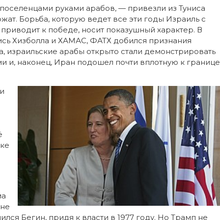
 поселенцами руками арабов, — привезли из Туниса
жат. Борьба, которую ведет все эти годы Израиль с
 приводит к победе, носит показушный характер. В
лись Хизболла и ХАМАС, ФАТХ добился признания
, израильские арабы открыто стали демонстрировать
и и, наконец, Иран подошел почти вплотную к границе
ри
ё
ике
ма
 не
шился Бегин, придя к власти в 1977 году. Но Трамп не