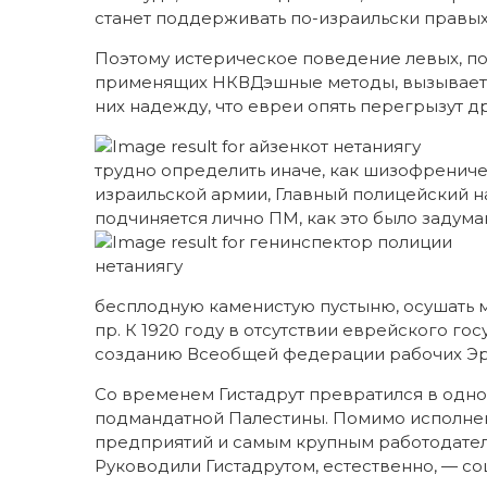
станет поддерживать по-израильски правых
Поэтому истерическое поведение левых, по
применящих НКВДэшные методы, вызывает л
них надежду, что евреи опять перегрызут дру
трудно определить иначе, как шизофренич
израильской армии, Главный полицейский н
подчиняется лично ПМ, как это было задум
бесплодную каменистую пустыню, осушать м
пр. К 1920 году в отсутствии еврейского го
созданию Всеобщей федерации рабочих Эре
Со временем Гистадрут превратился в одно
подмандатной Палестины. Помимо исполнен
предприятий и самым крупным работодателе
Руководили Гистадрутом, естественно, — со