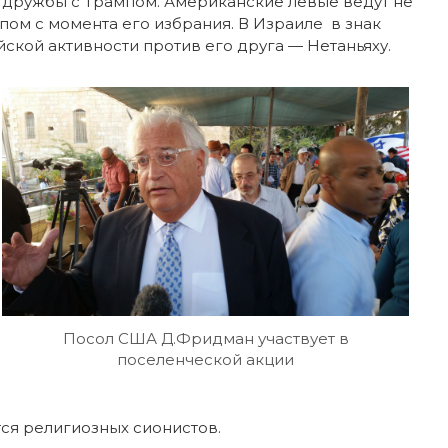
й дружбы с Трампом. Американские левые ведут не
ом с момента его избрания. В Израиле в знак
ской активности против его друга — Нетаньяху.
Посол США Д.Фридман участвует в
поселенческой акции
тся религиозных сионистов.