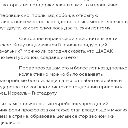
, которых не поддерживают и сами-то израильтяне.
терявших контроль над собой, в открытую
ишь повсеместно злорадство антисемитов, вселяет в
г друга, как это случилось две тысячи лет тому.
Состояние израильской действительности
еское. Кому подчиняются Главнокомандующий
ачальник? Можно ли сегодня сказать, что ШАБАК
ано Бен Гурионом, создавшим его?
Первопроходцам сто и более лет назад только
коллективно можно было осваивать
алярийные болота, защищаться от набегов арабов и
сударства эти коллективистские тенденции привели к
ц Исраэль – Гистадруту.
 из самых влиятельных еврейских учреждений
ия роли профсоюза он также стал владельцем многих
м в стране, образовав целый сектор экономики.
циалисты.